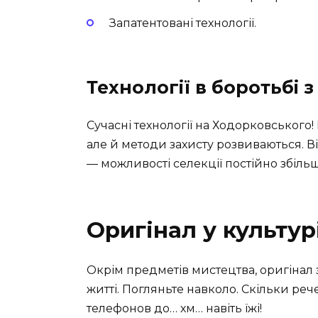
Запатентовані технології.
Технології в боротьбі 
Сучасні технології на Ходорковського!
але й методи захисту розвиваються. В
— можливості селекції постійно збіль
Оригінал у культу
Окрім предметів мистецтва, оригіна
житті. Погляньте навколо. Скільки реч
телефонов до… хм… навіть їжі!