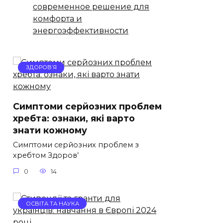
современное решение для
комфорта и
энергоэффективности
ЗДОРОВ’Я
Симптоми серйозних проблем
хребта: ознаки, які варто
знати кожному
Симптоми серйозних проблем з
хребтом Здоров’
0
14
ОСВІТА ТА НАУКА