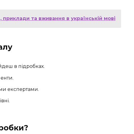
, приклади та вживання в українській мові
алу
айдеш в підробках.
менти.
ми експертами.
вні.
дробки?