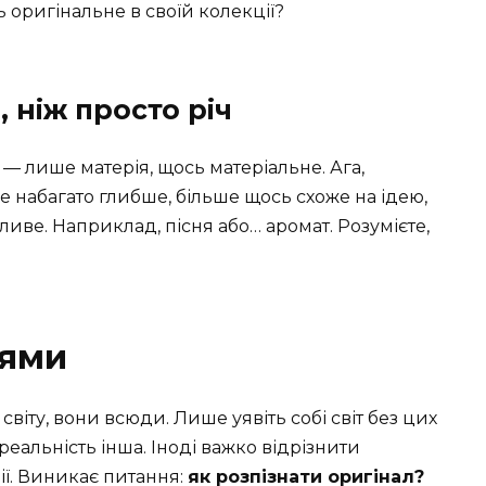
ь оригінальне в своїй колекції?
, ніж просто річ
— лише матерія, щось матеріальне. Ага,
 набагато глибше, більше щось схоже на ідею,
иве. Наприклад, пісня або… аромат. Розумієте,
іями
віту, вони всюди. Лише уявіть собі світ без цих
реальність інша. Іноді важко відрізнити
ії. Виникає питання:
як розпізнати оригінал?