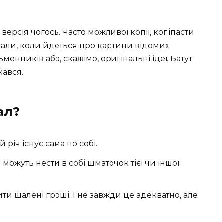
версія чогось. Часто можливої копії, копіпасти
нали, коли йдеться про картини відомих
енників або, скажімо, оригінальні ідеї. Батут
кався.
ал?
 річ існує сама по собі.
можуть нести в собі шматочок тієї чи іншої
ити шалені гроші. І не завжди це адекватно, але