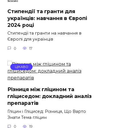
Стипендії та гранти для
українців: навчання в Європі
2024 році
Стипендії та гранти на навчання в
Європі для українців
0
17
ЦІКАВО
Різниця між гліцином та
гліциседом: докладний аналіз
препаратів
Гліцин і Гліцисед: Різниця, Що Варто
Знати Тема гліцин
0
19