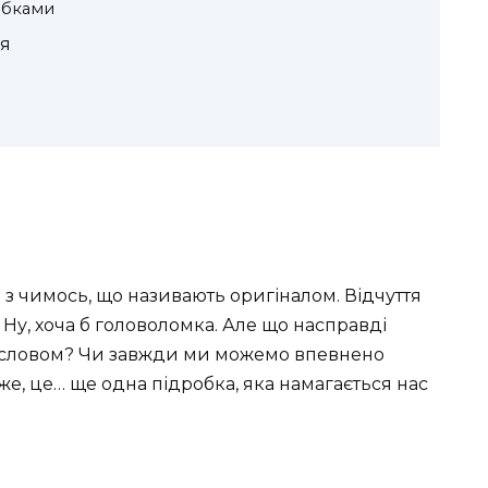
робками
ня
ся з чимось, що називають оригіналом. Відчуття
… Ну, хоча б головоломка. Але що насправді
 словом? Чи завжди ми можемо впевнено
же, це… ще одна підробка, яка намагається нас