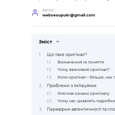
АВТОР
webseoupukr@gmail.com
Зміст
Що таке оригінал?
Визначення та поняття
Чому важливий оригінал?
Коли оригінал – більше, ніж 
Проблеми з імітаціями
Ключові ознаки оригіналу
Чому нас цікавлять підробки
Перевірки автентичності та сп