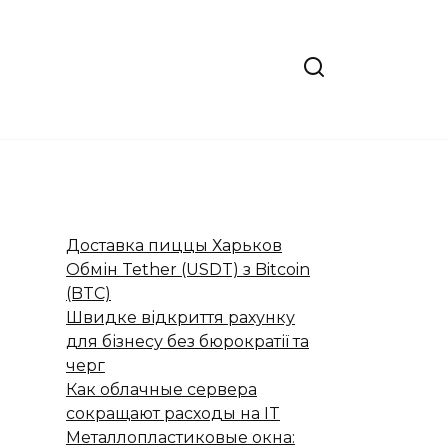
Доставка пиццы Харьков
Обмін Tether (USDT) з Bitcoin
(BTC)
Швидке відкриття рахунку
для бізнесу без бюрократії та
черг
Как облачные сервера
сокращают расходы на IT
Металлопластиковые окна: