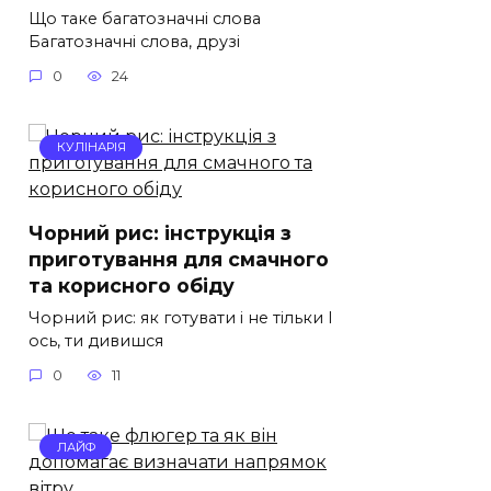
Що таке багатозначні слова
Багатозначні слова, друзі
0
24
КУЛІНАРІЯ
Чорний рис: інструкція з
приготування для смачного
та корисного обіду
Чорний рис: як готувати і не тільки І
ось, ти дивишся
0
11
ЛАЙФ