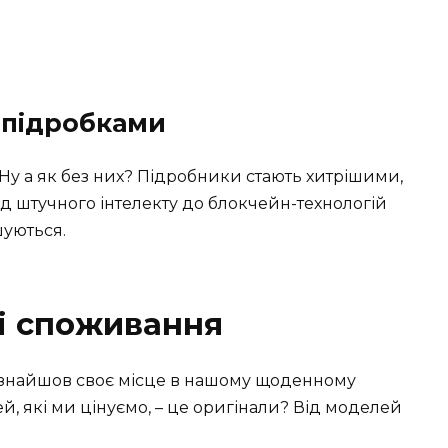
з підробками
 Ну а як без них? Підробники стають хитрішими,
ід штучного інтелекту до блокчейн-технологій
шуються.
рі споживання
л знайшов своє місце в нашому щоденному
ей, які ми цінуємо, – це оригінали? Від моделей