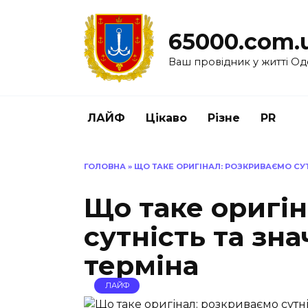
Перейти
до
65000.com.
вмісту
Ваш провідник у житті Од
ЛАЙФ
Цікаво
Різне
PR
ГОЛОВНА
»
ЩО ТАКЕ ОРИГІНАЛ: РОЗКРИВАЄМО СУ
Що таке оригі
сутність та зн
терміна
ЛАЙФ