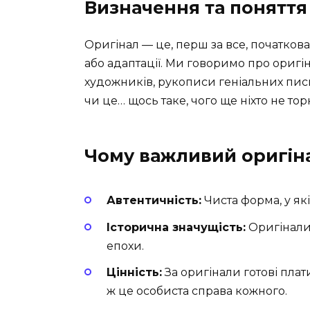
Визначення та поняття
Оригінал — це, перш за все, початкова 
або адаптації. Ми говоримо про оригі
художників, рукописи геніальних письм
чи це… щось таке, чого ще ніхто не тор
Чому важливий оригін
Автентичність:
Чиста форма, у якій
Історична значущість:
Оригінали 
епохи.
Цінність:
За оригінали готові плат
ж це особиста справа кожного.