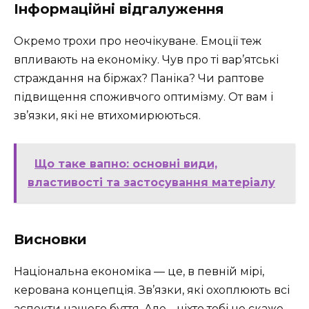
Інформаційні відгалуження
Окремо трохи про неочікуване. Емоції теж
впливають на економіку. Чув про ті вар’ятські
страждання на біржах? Паніка? Чи раптове
підвищення споживчого оптимізму. От вам і
зв’язки, які не втихомирюються.
Що таке вапно: основні види,
властивості та застосування матеріалу
Висновки
Національна економіка — це, в певній мірі,
керована концепція. Зв’язки, які охоплюють всі
аспекти нашого буття. Але… ніхто тобі не скаже,