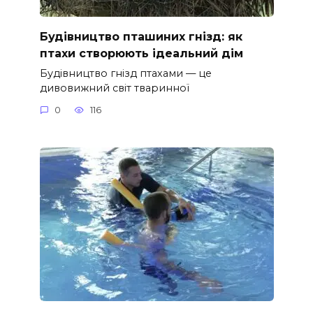
Будівництво пташиних гнізд: як
птахи створюють ідеальний дім
Будівництво гнізд птахами — це
дивовижний світ тваринної
0
116