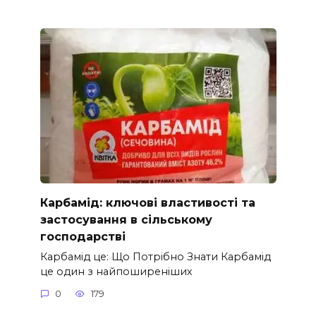
Карбамід: ключові властивості та
застосування в сільському
господарстві
Карбамід це: Що Потрібно Знати Карбамід
це один з найпоширеніших
0
179