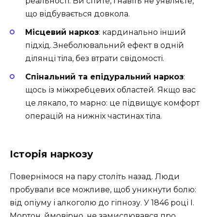
реальності. Ви спите, і навіть не уявляєте,
що відбувається довкола.
Місцевий наркоз
: кардинально інший
підхід. Знеболювальний ефект в одній
ділянці тіла, без втрати свідомості.
Спінальний та епідуральний наркоз
:
щось із міжхребцевих областей. Якщо вас
це лякало, то марно: це підвищує комфорт
операцій на нижніх частинах тіла.
Історія наркозу
Повернімося на пару століть назад. Люди
пробували все можливе, щоб уникнути болю:
від опіуму і алкоголю до гіпнозу. У 1846 році І.
Мортон, ймовірно, не замислювався про