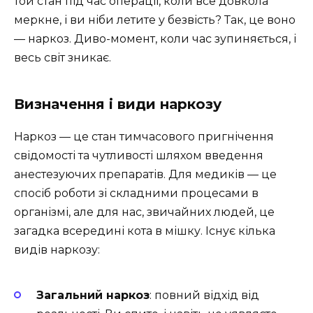
той стан під час операції, коли все довкола
меркне, і ви ніби летите у безвість? Так, це воно
— наркоз. Диво-момент, коли час зупиняється, і
весь світ зникає.
Визначення і види наркозу
Наркоз — це стан тимчасового пригнічення
свідомості та чутливості шляхом введення
анестезуючих препаратів. Для медиків — це
спосіб роботи зі складними процесами в
організмі, але для нас, звичайних людей, це
загадка всередині кота в мішку. Існує кілька
видів наркозу:
Загальний наркоз
: повний відхід від