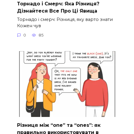
Торнадо і Смерч: Яка Різниця?
Дізнайтеся Все Про Ці Явища
Торнадо і смерч: Різниця, яку варто знати
Кожен чув
0
85
Різниця між “one” та “ones”: як
правильно використовувати в