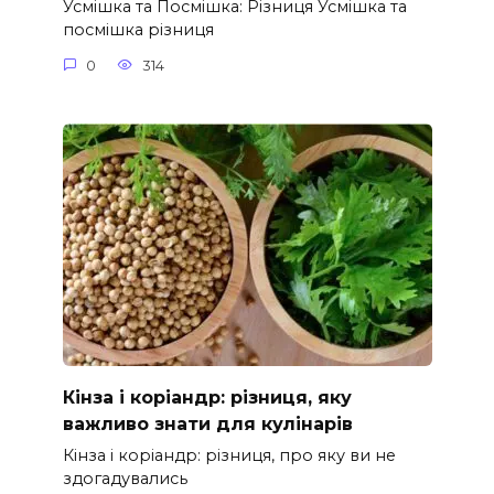
Усмішка та Посмішка: Різниця Усмішка та
посмішка різниця
0
314
Кінза і коріандр: різниця, яку
важливо знати для кулінарів
Кінза і коріандр: різниця, про яку ви не
здогадувались