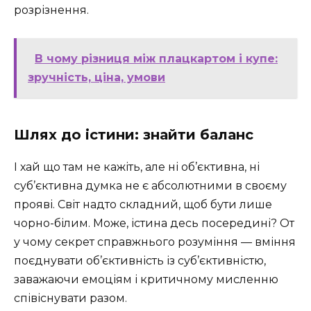
розрізнення.
В чому різниця між плацкартом і купе:
зручність, ціна, умови
Шлях до істини: знайти баланс
І хай що там не кажіть, але ні об’єктивна, ні
суб’єктивна думка не є абсолютними в своєму
прояві. Світ надто складний, щоб бути лише
чорно-білим. Може, істина десь посередині? От
у чому секрет справжнього розуміння — вміння
поєднувати об’єктивність із суб’єктивністю,
заважаючи емоціям і критичному мисленню
співіснувати разом.