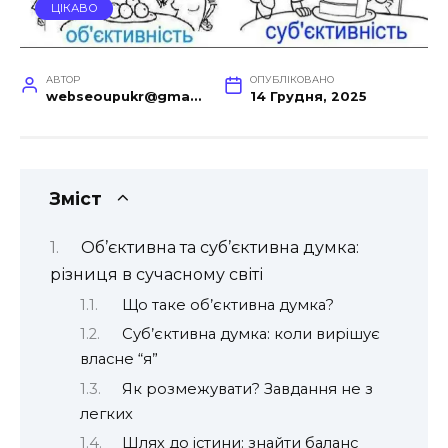
ЦІКАВО
АВТОР
ОПУБЛІКОВАНО
webseoupukr@gmail.com
14 Грудня, 2025
Зміст
Об’єктивна та суб’єктивна думка:
різниця в сучасному світі
Що таке об’єктивна думка?
Суб’єктивна думка: коли вирішує
власне “я”
Як розмежувати? Завдання не з
легких
Шлях до істини: знайти баланс