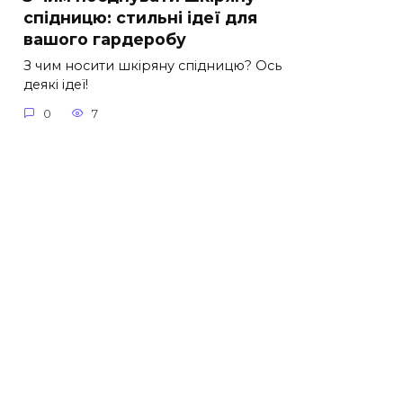
спідницю: стильні ідеї для
вашого гардеробу
З чим носити шкіряну спідницю? Ось
деякі ідеї!
0
7