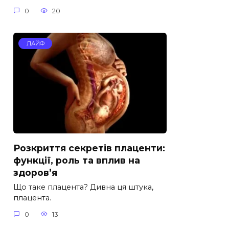
0
20
ЛАЙФ
Розкриття секретів плаценти:
функції, роль та вплив на
здоров’я
Що таке плацента? Дивна ця штука,
плацента.
0
13