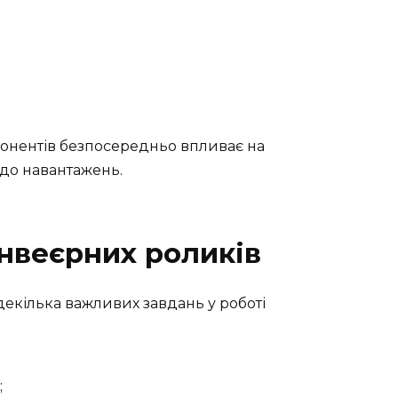
онентів безпосередньо впливає на
ь до навантажень.
онвеєрних роликів
екілька важливих завдань у роботі
;