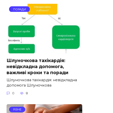
ПОРАДИ
Шлуночкова тахікардія:
невідкладна допомога,
важливі кроки та поради
Шлуночкова тахікардія: невідкладна
допомога Шлуночкова
0
8
РІЗНЕ