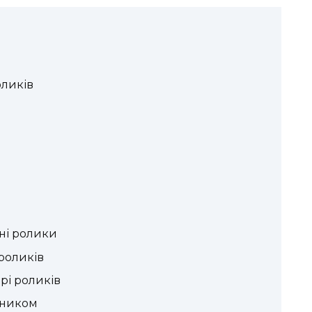
оликів
ні ролики
роликів
рі роликів
бником