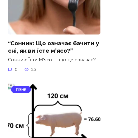
“Сонник: Що означає бачити у
сні, як ви їсте м’ясо?”
Сонник: Їсти М’ясо — що це означає?
0
25
РІЗНЕ