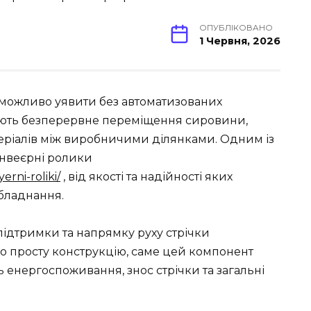
ОПУБЛІКОВАНО
1 Червня, 2026
можливо уявити без автоматизованих
ують безперервне переміщення сировини,
атеріалів між виробничими ділянками. Одним із
онвеєрні ролики
rni-roliki/
, від якості та надійності яких
обладнання.
ідтримки та напрямку руху стрічки
о просту конструкцію, саме цей компонент
нь енергоспоживання, знос стрічки та загальні