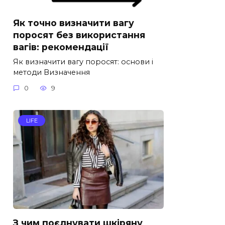
Як точно визначити вагу
поросят без використання
вагів: рекомендації
Як визначити вагу поросят: основи і
методи Визначення
0
9
LIFE
З чим поєднувати шкіряну