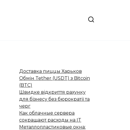
Доставка пиццы Харьков
Обмін Tether (USDT) з Bitcoin
(BTC)
Швидке відкриття рахунку
для бізнесу без бюрократії та
черг
Как облачные сервера
сокращают расходы на IT
Металлопластиковые окна: