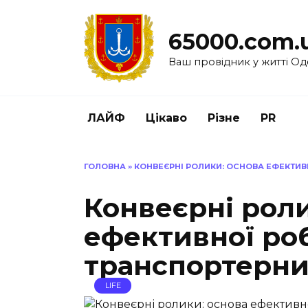
Перейти
до
65000.com.
вмісту
Ваш провідник у житті Од
ЛАЙФ
Цікаво
Різне
PR
ГОЛОВНА
»
КОНВЕЄРНІ РОЛИКИ: ОСНОВА ЕФЕКТИВ
Конвеєрні роли
ефективної ро
транспортерни
LIFE