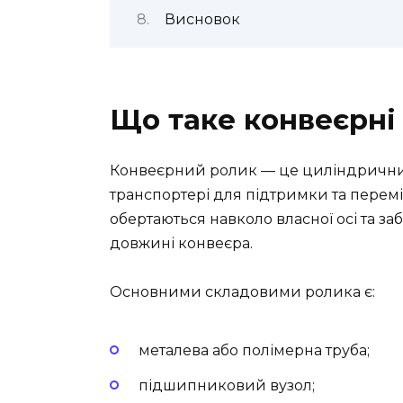
Висновок
Що таке конвеєрні
Конвеєрний ролик — це циліндричний
транспортері для підтримки та перем
обертаються навколо власної осі та за
довжині конвеєра.
Основними складовими ролика є:
металева або полімерна труба;
підшипниковий вузол;