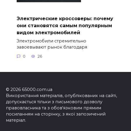
Электрические кроссоверы: почему
они становятся самым популярным
видом электромобилей
Электромобили стремительно
завоевывают рынок благодаря
0
26
© 2026 65000.com.ua
Використання матеріалів, опублікованих на сайті,
допускається тільки з письмового дозволу
правовласника та з обов'язковим прямим
посиланням на сторінку, з якої запозичений
матеріал.