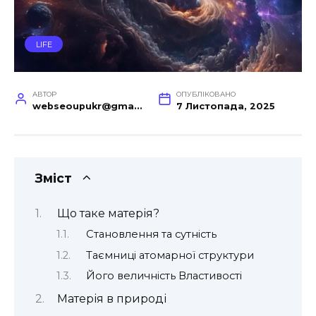
LIFE
АВТОР
ОПУБЛІКОВАНО
webseoupukr@gmail.com
7 Листопада, 2025
Зміст
Що таке матерія?
Становлення та сутність
Таємниці атомарної структури
Його величність Властивості
Матерія в природі