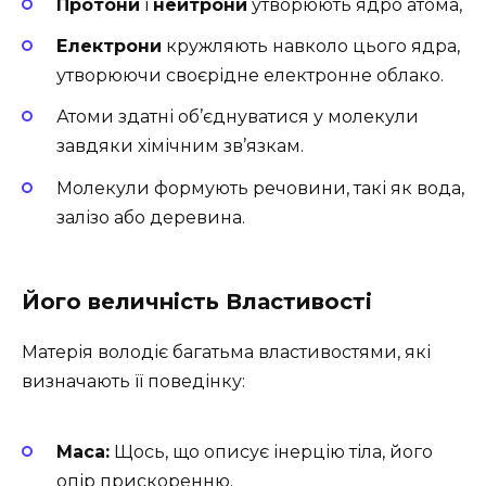
Протони
і
нейтрони
утворюють ядро атома,
Електрони
кружляють навколо цього ядра,
утворюючи своєрідне електронне облако.
Атоми здатні об’єднуватися у молекули
завдяки хімічним зв’язкам.
Молекули формують речовини, такі як вода,
залізо або деревина.
Його величність Властивості
Матерія володіє багатьма властивостями, які
визначають її поведінку:
Маса:
Щось, що описує інерцію тіла, його
опір прискоренню.