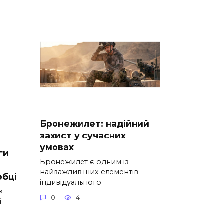
Бронежилет: надійний
захист у сучасних
умовах
ги
Бронежилет є одним із
найважливіших елементів
обці
індивідуального
з
0
4
ї