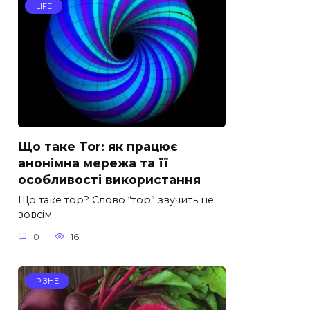
LIFE
Що таке Tor: як працює
анонімна мережа та її
особливості використання
Що таке тор? Слово “тор” звучить не
зовсім
0
16
РІЗНЕ