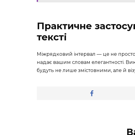
Практичне застосув
тексті
Міжрядковий інтервал — це не просто 
надає вашим словам елегантності. Вик
будуть не лише змістовними, але й в
В