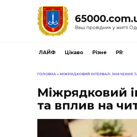
Перейти
до
65000.com.
вмісту
Ваш провідник у житті Од
ЛАЙФ
Цікаво
Різне
PR
ГОЛОВНА
»
МІЖРЯДКОВИЙ ІНТЕРВАЛ: ЗНАЧЕННЯ ТА
Міжрядковий і
та вплив на чи