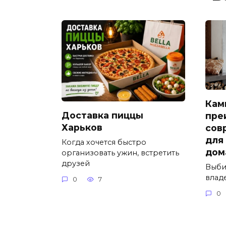
Кам
Доставка пиццы
пре
Харьков
сов
для
Когда хочется быстро
дом
организовать ужин, встретить
друзей
Выби
влад
0
7
0