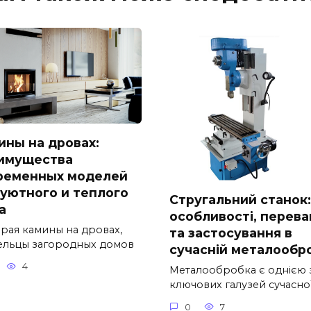
ины на дровах:
имущества
ременных моделей
 уютного и теплого
Стругальний станок:
а
особливості, перева
рая камины на дровах,
та застосування в
ельцы загородных домов
сучасній металообр
4
Металообробка є однією 
ключових галузей сучасно
0
7