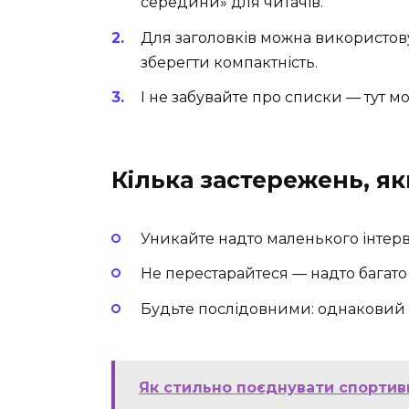
середини» для читачів.
Для заголовків можна використовув
зберегти компактність.
І не забувайте про списки — тут мо
Кілька застережень, я
Уникайте надто маленького інтерва
Не перестарайтеся — надто багато 
Будьте послідовними: однаковий ін
Як стильно поєднувати спортив