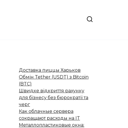
Доставка пиццы Харьков
Обмін Tether (USDT) з Bitcoin
(BTC)
Швидке відкриття рахунку
для бізнесу без бюрократії та
черг
Как облачные сервера
сокращают расходы на IT
Металлопластиковые окна: