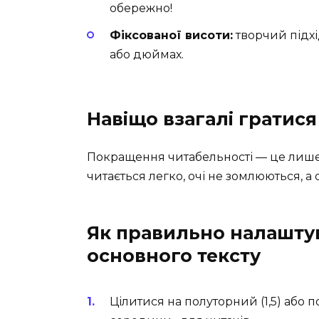
обережно!
Фіксованої висоти:
творчий підхі
або дюймах.
Навіщо взагалі гратися
Покращення читабельності — це лише 
читається легко, очі не зомлюються, а
Як правильно налаштув
основного тексту
Цілитися на полуторний (1,5) або п