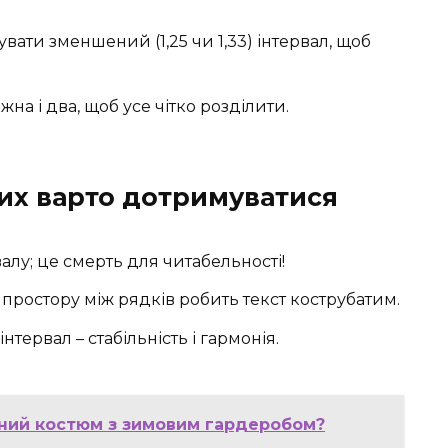
ати зменшений (1,25 чи 1,33) інтервал, щоб
жна і два, щоб усе чітко розділити.
ких варто дотримуватися
лу; це смерть для читабельності!
простору між рядків робить текст кострубатим.
тервал – стабільність і гармонія.
ний костюм з зимовим гардеробом?