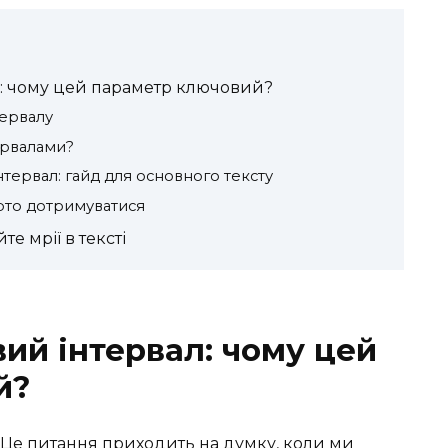
: чому цей параметр ключовий?
тервалу
тервалами?
тервал: гайд для основного тексту
арто дотримуватися
е мрії в тексті
ий інтервал: чому цей
й?
 Це питання приходить на думку, коли ми