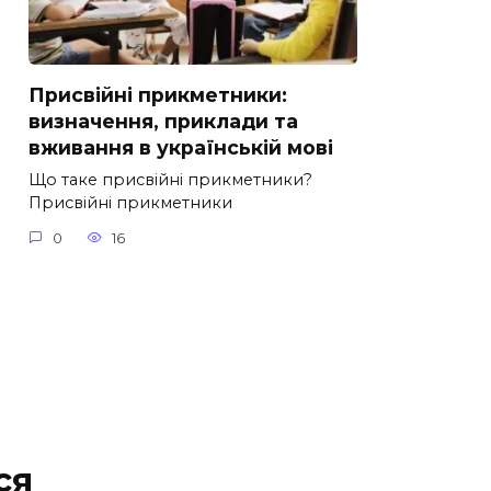
Присвійні прикметники:
визначення, приклади та
вживання в українській мові
Що таке присвійні прикметники?
Присвійні прикметники
0
16
ся