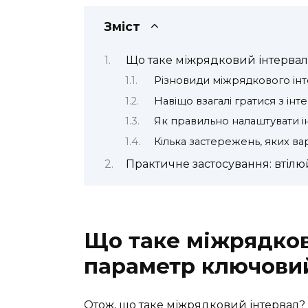
Зміст
Що таке міжрядковий інтервал
Різновиди міжрядкового ін
Навіщо взагалі гратися з ін
Як правильно налаштувати ін
Кілька застережень, яких в
Практичне застосування: втілюйт
Що таке міжрядков
параметр ключови
Отож, що таке міжрядковий інтервал?