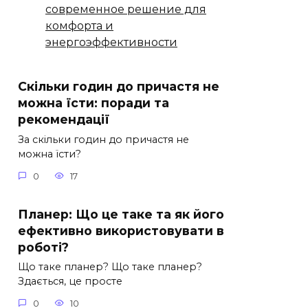
современное решение для
комфорта и
энергоэффективности
Скільки годин до причастя не
можна їсти: поради та
рекомендації
За скільки годин до причастя не
можна їсти?
0
17
Планер: Що це таке та як його
ефективно використовувати в
роботі?
Що таке планер? Що таке планер?
Здається, це просте
0
10