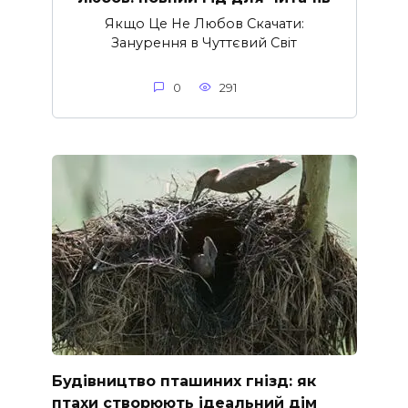
Якщо Це Не Любов Скачати:
Занурення в Чуттєвий Світ
0
291
Будівництво пташиних гнізд: як
птахи створюють ідеальний дім