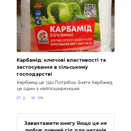
Карбамід: ключові властивості та
застосування в сільському
господарстві
Карбамід це: Що Потрібно Знати Карбамід
це один з найпоширеніших
0
179
Завантажити книгу Якщо це не
любов: повний гід для читачів