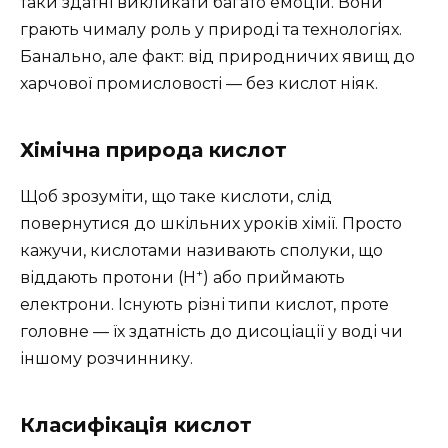
таки здатні викликати багато емоцій. Вони
грають чималу роль у природі та технологіях.
Банально, але факт: від природничих явищ до
харчової промисловості — без кислот ніяк.
Хімічна природа кислот
Щоб зрозуміти, що таке кислоти, слід
повернутися до шкільних уроків хімії. Просто
кажучи, кислотами називають сполуки, що
+
віддають протони (H
) або приймають
електрони. Існують різні типи кислот, проте
головне — їх здатність до дисоціації у воді чи
іншому розчиннику.
Класифікація кислот