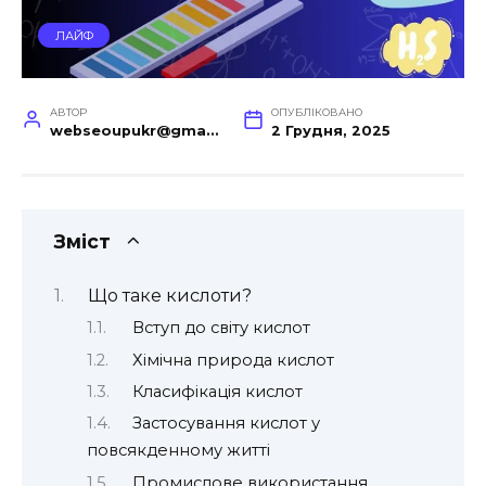
ЛАЙФ
АВТОР
ОПУБЛІКОВАНО
webseoupukr@gmail.com
2 Грудня, 2025
Зміст
Що таке кислоти?
Вступ до світу кислот
Хімічна природа кислот
Класифікація кислот
Застосування кислот у
повсякденному житті
Промислове використання