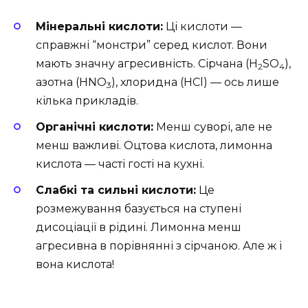
Мінеральні кислоти:
Ці кислоти —
справжні “монстри” серед кислот. Вони
мають значну агресивність. Сірчана (H
SO
),
2
4
азотна (HNO
), хлоридна (HCl) — ось лише
3
кілька прикладів.
Органічні кислоти:
Менш суворі, але не
менш важливі. Оцтова кислота, лимонна
кислота — часті гості на кухні.
Слабкі та сильні кислоти:
Це
розмежування базується на ступені
дисоціації в рідині. Лимонна менш
агресивна в порівнянні з сірчаною. Але ж і
вона кислота!