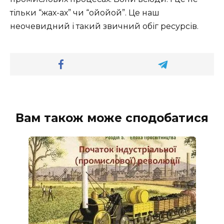
тільки “жах-ах” чи “ойойой”. Це наш
неочевидний і такий звичний обіг ресурсів.
Вам також може сподобатися