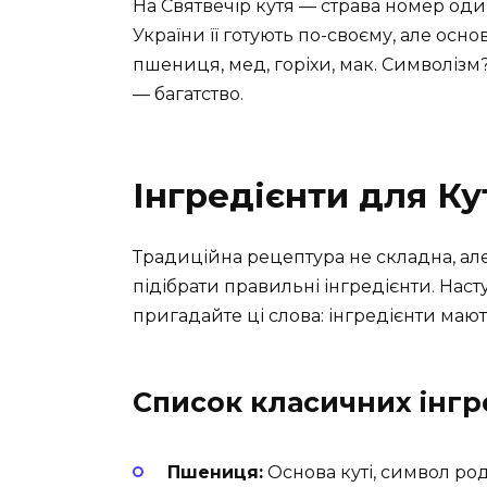
На Святвечір кутя — страва номер один. 
України її готують по-своєму, але осн
пшениця, мед, горіхи, мак. Символізм
— багатство.
Інгредієнти для Ку
Традиційна рецептура не складна, ал
підібрати правильні інгредієнти. Наст
пригадайте ці слова: інгредієнти мают
Список класичних інгре
Пшениця:
Основа куті, символ род