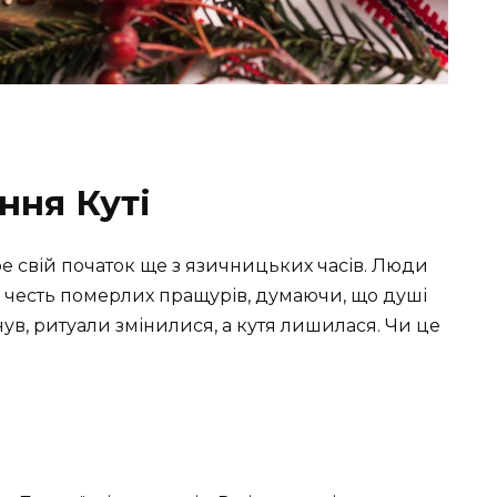
ння Куті
ре свій початок ще з язичницьких часів. Люди
на честь померлих пращурів, думаючи, що душі
нув, ритуали змінилися, а кутя лишилася. Чи це