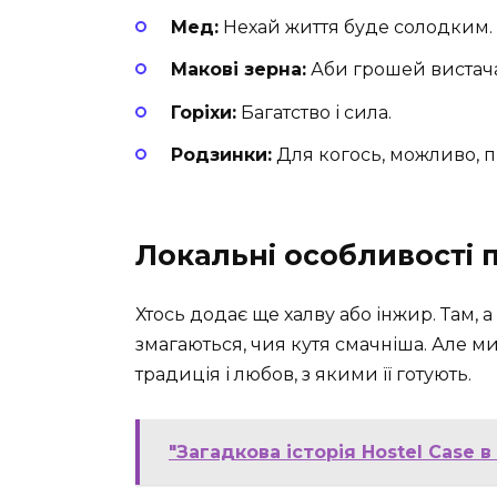
Мед:
Нехай життя буде солодким.
Макові зерна:
Аби грошей вистач
Горіхи:
Багатство і сила.
Родзинки:
Для когось, можливо, пі
Локальні особливості 
Хтось додає ще халву або інжир. Там, 
змагаються, чия кутя смачніша. Але м
традиція і любов, з якими її готують.
"Загадкова історія Hostel Case в