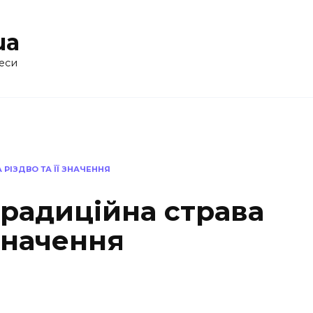
ua
еси
 РІЗДВО ТА ЇЇ ЗНАЧЕННЯ
традиційна страва
 значення