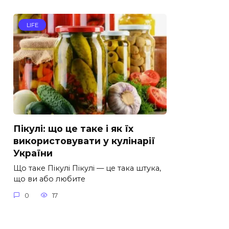
LIFE
Пікулі: що це таке і як їх
використовувати у кулінарії
України
Що таке Пікулі Пікулі — це така штука,
що ви або любите
0
17