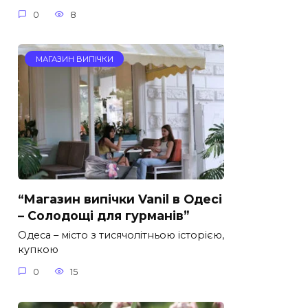
0
8
МАГАЗИН ВИПІЧКИ
“Магазин випічки Vanil в Одесі
– Солодощі для гурманів”
Одеса – місто з тисячолітньою історією,
купкою
0
15