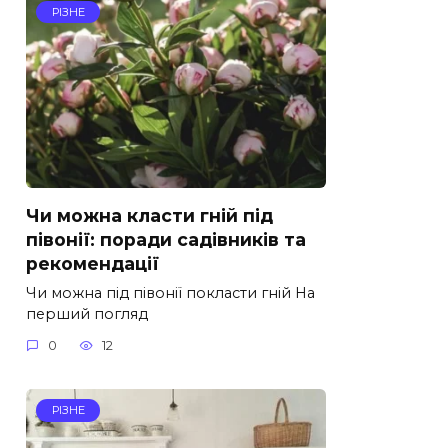
РІЗНЕ
Чи можна класти гній під
півонії: поради садівників та
рекомендації
Чи можна під півонії покласти гній На
перший погляд
0
12
РІЗНЕ