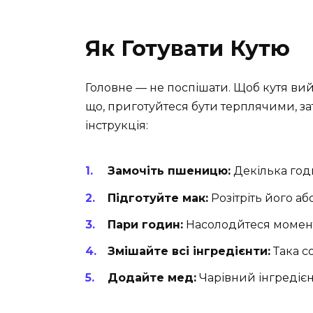
Як Готувати Кутю
Головне — не поспішати. Щоб кутя вий
що, приготуйтеся бути терплячими, за
інструкція:
Замочіть пшеницю:
Декілька годи
Підготуйте мак:
Розітріть його аб
Пари годин:
Насолодйтеся момент
Змішайте всі інгредієнти:
Така со
Додайте мед:
Чарівний інгредієнт