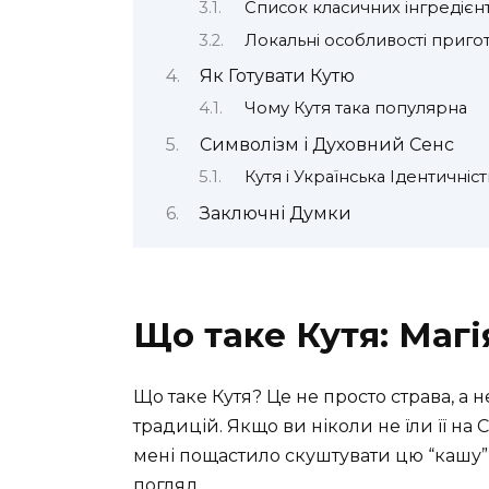
Список класичних інгредієнт
Локальні особливості приго
Як Готувати Кутю
Чому Кутя така популярна
Символізм і Духовний Сенс
Кутя і Українська Ідентичніст
Заключні Думки
Що таке Кутя: Магі
Що таке Кутя? Це не просто страва, а 
традицій. Якщо ви ніколи не їли її на 
мені пощастило скуштувати цю “кашу” і
погляд.