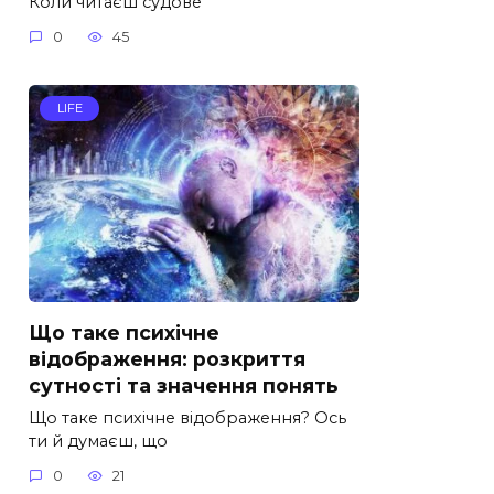
Коли читаєш судове
0
45
LIFE
Що таке психічне
відображення: розкриття
сутності та значення понять
Що таке психічне відображення? Ось
ти й думаєш, що
0
21