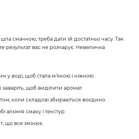
шла смачною, треба дати їй достатньо часу. Так
те результат вас не розчарує. Невеличка
н у воді, щоб стала м’якою і ніжною.
о заваріть, щоб виділити аромат.
ом, коли складові збираються воєдино.
бі алхімія смаку і текстур.
, що все змінює.