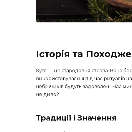
Історія та Походже
Кутя — це стародавня страва. Вона бе
використовували її під час ритуалів 
небіжчиків будуть задоволені. Час ми
не диво?
Традиції і Значення