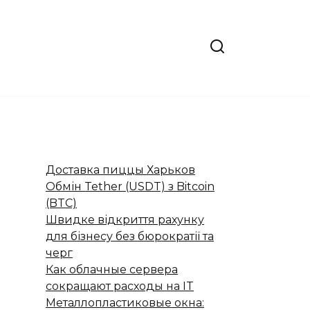
Доставка пиццы Харьков
Обмін Tether (USDT) з Bitcoin
(BTC)
Швидке відкриття рахунку
для бізнесу без бюрократії та
черг
Как облачные сервера
сокращают расходы на IT
Металлопластиковые окна: