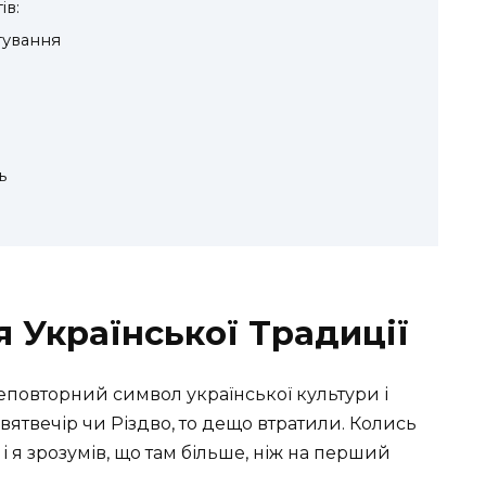
ів:
тування
ь
я Української Традиції
неповторний символ української культури і
Святвечір чи Різдво, то дещо втратили. Колись
 я зрозумів, що там більше, ніж на перший