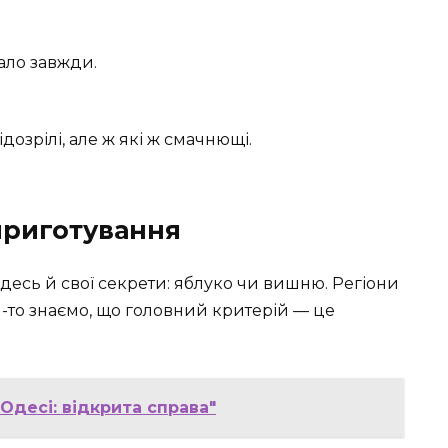
ало завжди.
дозрілі, але ж які ж смачнющі.
приготування
а десь й свої секрети: яблуко чи вишню. Регіони
и-то знаємо, що головний критерій — це
 Одесі: відкрита справа"