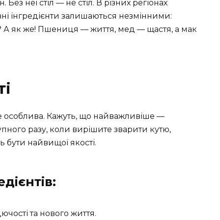
Без неї стіл — не стіл. В різних регіонах
овні інгредієнти залишаються незмінними:
? А як же! Пшениця — життя, мед — щастя, а мак
ті
е особлива. Кажуть, що найважливіше —
упного разу, коли вирішите зварити кутю,
ь бути найвищої якості.
дієнтів:
ючості та нового життя.