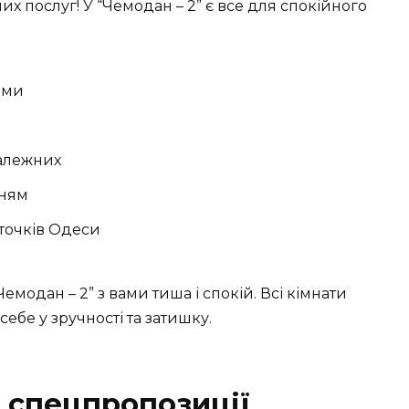
ших послуг! У “Чемодан – 2” є все для спокійного
ами
залежних
нням
точків Одеси
емодан – 2” з вами тиша і спокій. Всі кімнати
себе у зручності та затишку.
а спецпропозиції