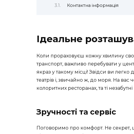
Контактна інформація
Ідеальне розташув
Коли прораховуєш кожну хвилину своє
транспорт, важливо перебувати у цент
якраз у такому місці! Звідси ви легко 
театрів і, звичайно ж, до моря. На вас
колоритних ресторанах, та ті незабут
Зручності та сервіс
Поговоримо про комфорт. Не секрет, 