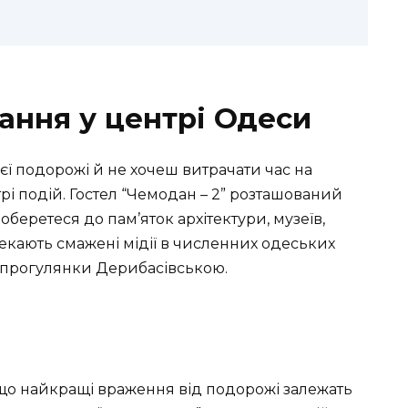
ання у центрі Одеси
ї подорожі й не хочеш витрачати час на
рі подій. Гостел “Чемодан – 2” розташований
доберетеся до пам’яток архітектури, музеїв,
 чекають смажені мідії в численних одеських
ні прогулянки Дерибасівською.
що найкращі враження від подорожі залежать