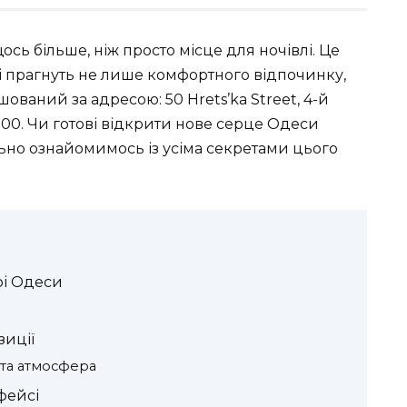
сь більше, ніж просто місце для ночівлі. Це
і прагнуть не лише комфортного відпочинку,
ований за адресою: 50 Hrets’ka Street, 4-й
5000. Чи готові відкрити нове серце Одеси
льно ознайомимось із усіма секретами цього
рі Одеси
зиції
 та атмосфера
фейсі