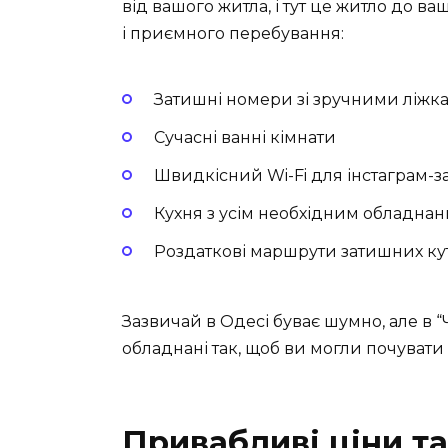
від вашого житла, і тут це житло до ва
і приємного перебування:
Затишні номери зі зручними ліжк
Сучасні ванні кімнати
Швидкісний Wi-Fi для інстаграм-
Кухня з усім необхідним обладна
Роздаткові маршрути затишних ку
Зазвичай в Одесі буває шумно, але в “Ч
обладнані так, щоб ви могли почувати 
Привабливі ціни т