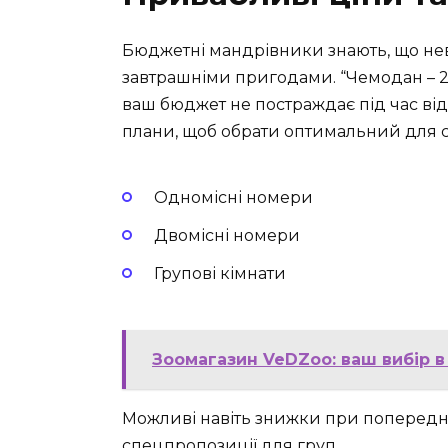
Бюджетні мандрівники знають, що не
завтрашніми пригодами. “Чемодан – 2
ваш бюджет не постраждає під час ві
плани, щоб обрати оптимальний для с
Одномісні номери
Двомісні номери
Групові кімнати
Зоомагазин VeDZoo: ваш вибір 
Можливі навіть знижки при попереднь
спецпропозиції для груп.