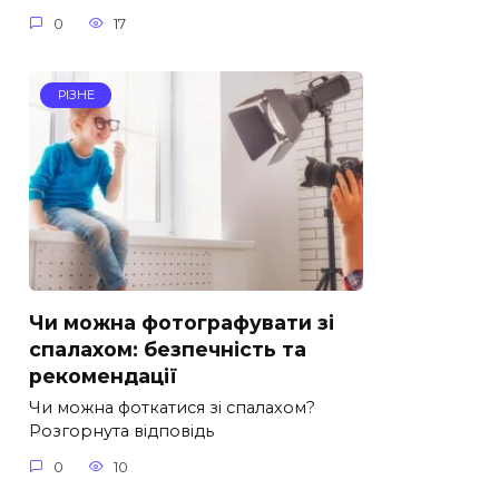
0
17
РІЗНЕ
Чи можна фотографувати зі
спалахом: безпечність та
рекомендації
Чи можна фоткатися зі спалахом?
Розгорнута відповідь
0
10