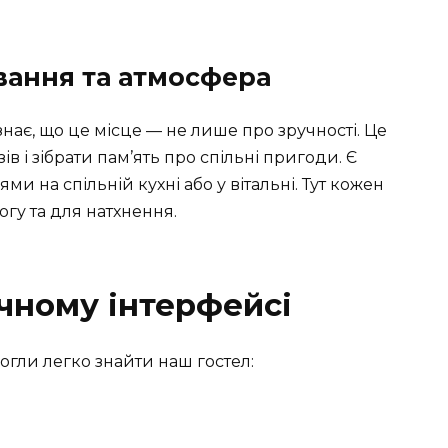
вання та атмосфера
 знає, що це місце — не лише про зручності. Це
в і зібрати пам’ять про спільні пригоди. Є
и на спільній кухні або у вітальні. Тут кожен
огу та для натхнення.
чному інтерфейсі
огли легко знайти наш гостел: