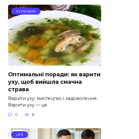
КУЛІНАРІЯ
Оптимальні поради: як варити
уху, щоб вийшла смачна
страва
Варити уху: мистецтво і задоволення
Варити уху — це
0
8
LIFE