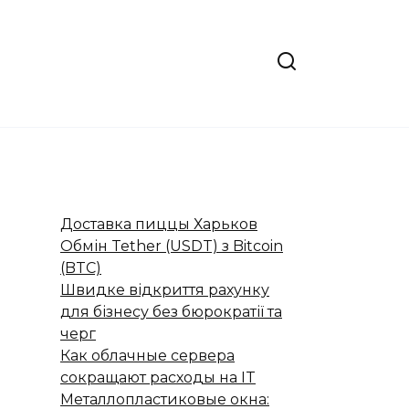
Доставка пиццы Харьков
Обмін Tether (USDT) з Bitcoin
(BTC)
Швидке відкриття рахунку
для бізнесу без бюрократії та
черг
Как облачные сервера
сокращают расходы на IT
Металлопластиковые окна: