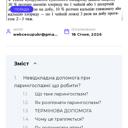
ПОРАДИ
АВТОР
ОПУБЛІКОВАНО
webseoupukr@gmail.com
18 Січня, 2026
Зміст
Невідкладна допомога при
ларингоспазмі: що робити?
Що таке ларингоспазм?
Як розпізнати ларингоспазм?
ТЕРМІНОВА ДОПОМОГА
Чому це трапляється?
Як допомагати дітям?