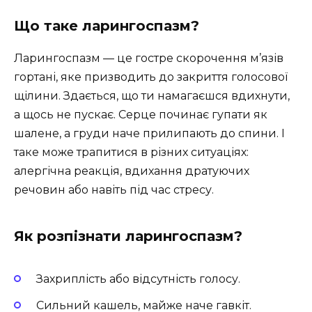
Що таке ларингоспазм?
Ларингоспазм — це гостре скорочення м’язів
гортані, яке призводить до закриття голосової
щілини. Здається, що ти намагаєшся вдихнути,
а щось не пускає. Серце починає гупати як
шалене, а груди наче прилипають до спини. І
таке може трапитися в різних ситуаціях:
алергічна реакція, вдихання дратуючих
речовин або навіть під час стресу.
Як розпізнати ларингоспазм?
Захриплість або відсутність голосу.
Сильний кашель, майже наче гавкіт.