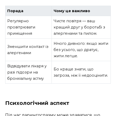
Порада
Чому це важливо
Регулярно
Чисте повітря — ваш
провітрювати
кращий друг у боротьбі з
приміщення
алергенами та пилом.
Нічого дивного: якщо жити
Зменшити контакт із
без усього, що дратує,
алергенами
жити легше.
Відвідувати лікаря у
Бо краще знати, що
разі підозри на
загроза, ніж її недооцінити.
бронхіальну астму
Психологічний аспект
Під час ларингоспазму може здаватися, що