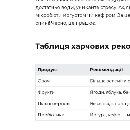
достатньо води, уникайте стресу. Ах, як
мікробіоти йогуртом чи кефіром. За ц
спині! Чесно, це працює.
Таблиця харчових рек
Продукт
Рекомендації
Овочі
Більше зелені та
Фрукти
Ягоди, яблука, ба
Цільнозернові
Вівсянка, кіноа, 
Пробіотики
Йогурт, кефір — м