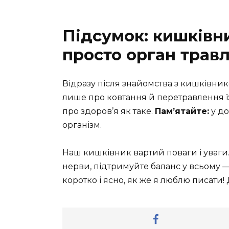
Підсумок: кишківни
просто орган трав
Відразу після знайомства з кишківнико
лише про ковтання й перетравлення їж
про здоров’я як таке.
Пам’ятайте:
у д
організм.
Наш кишківник вартий поваги і уваги
нерви, підтримуйте баланс у всьому — 
коротко і ясно, як же я люблю писати