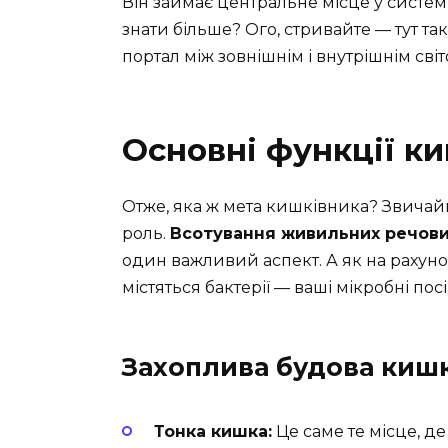
Він займає центральне місце у системі
знати більше? Ого, стривайте — тут та
портал між зовнішнім і внутрішнім сві
Основні функції к
Отже, яка ж мета кишківника? Звичайн
роль.
Всотування живильних речов
один важливий аспект. А як на рахуно
містяться бактерії — ваші мікробні пос
Захоплива будова киш
Тонка кишка:
Це саме те місце, де