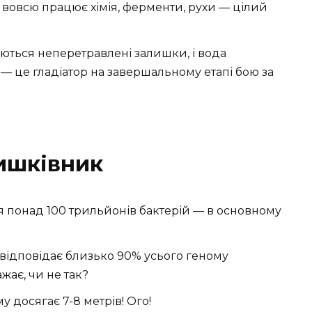
т вовсю працює хімія, ферменти, рухи — цілий
аються неперетравлені залишки, і вода
 — це гладіатор на завершальному етапі бою за
кишківник
 понад 100 трильйонів бактерій — в основному
 відповідає близько 90% усього геному
жає, чи не так?
досягає 7-8 метрів! Ого!