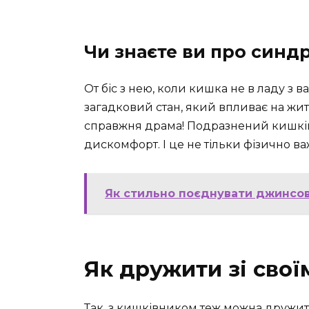
Чи знаєте ви про синд
От біс з нею, коли кишка не в ладу з
загадковий стан, який впливає на жит
справжня драма! Подразнений кишківн
дискомфорт. І це не тільки фізично ва
Як стильно поєднувати джинсов
Як дружити зі сво
Так, з кишківником теж можна дружити