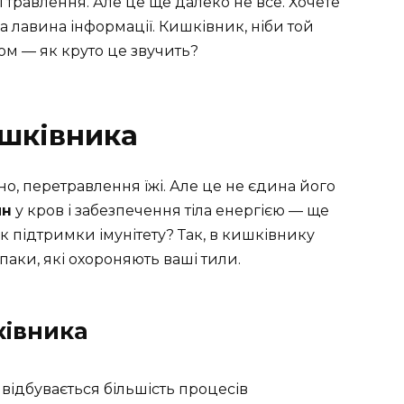
 травлення. Але це ще далеко не все. Хочете
ка лавина інформації. Кишківник, ніби той
том — як круто це звучить?
ишківника
о, перетравлення їжі. Але це не єдина його
ин
у кров і забезпечення тіла енергією — ще
к підтримки імунітету? Так, в кишківнику
іпаки, які охороняють ваші тили.
ківника
 відбувається більшість процесів