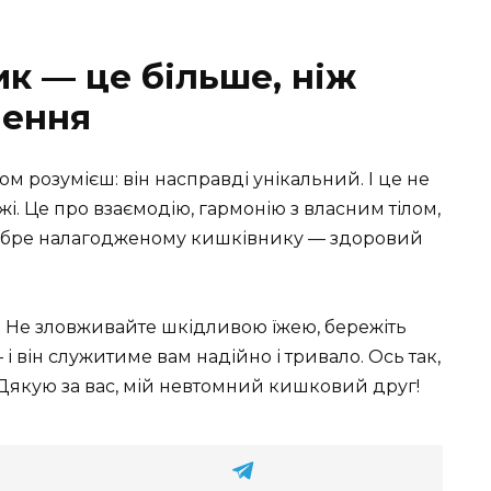
к — це більше, ніж
лення
м розумієш: він насправді унікальний. І це не
і. Це про взаємодію, гармонію з власним тілом,
обре налагодженому кишківнику — здоровий
. Не зловживайте шкідливою їжею, бережіть
і він служитиме вам надійно і тривало. Ось так,
! Дякую за вас, мій невтомний кишковий друг!