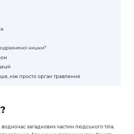
ка
подразненої кишки?
ком
ацій
ше, ніж просто орган травлення
?
 водночас загадкових частин людського тіла.