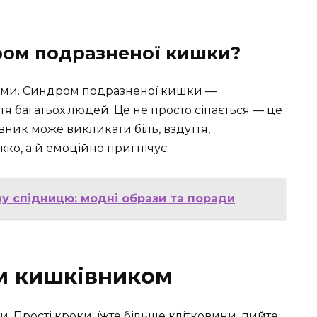
ром подразненої кишки?
 вами. Синдром подразненої кишки —
тя багатьох людей. Це не просто сіпається — це
ик може викликати біль, вздуття,
жко, а й емоційно пригнічує.
у спідницю: модні образи та поради
їм кишківником
. Прості кроки: їжте більше клітковини, пийте