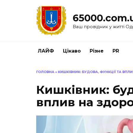
Перейти
до
65000.com.
вмісту
Ваш провідник у житті Од
ЛАЙФ
Цікаво
Різне
PR
ГОЛОВНА
»
КИШКІВНИК: БУДОВА, ФУНКЦІЇ ТА ВПЛ
Кишківник: буд
вплив на здор