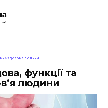
ua
еси
ИВ НА ЗДОРОВ’Я ЛЮДИНИ
ова, функції та
ов’я людини