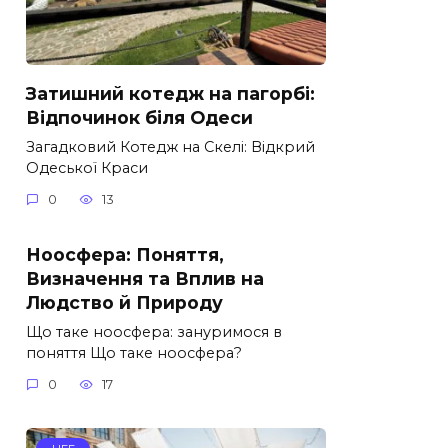
Затишний котедж на пагорбі:
Відпочинок біля Одеси
Загадковий Котедж на Скелі: Відкрий
Одеської Краси
0
13
Ноосфера: Поняття,
Визначення та Вплив на
Людство й Природу
Що таке ноосфера: зануримося в
поняття Що таке ноосфера?
0
17