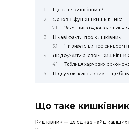
Що таке кишківник?
Основні функції кишківника
Захоплива будова кишківни
Цікаві факти про кишківник
Чи знаєте ви про синдром 
Як дружити зі своїм кишківни
Таблиця харчових рекоменд
Підсумок: кишківник — це біль
Що таке кишківник
Кишківник — це одна з найцікавіших і