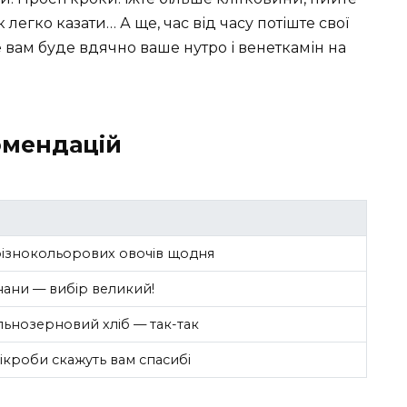
 легко казати… А ще, час від часу потіште свої
е вам буде вдячно ваше нутро і венеткамін на
омендацій
 різнокольорових овочів щодня
нани — вибір великий!
цільнозерновий хліб — так-так
ікроби скажуть вам спасибі