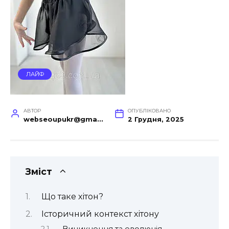
ЛАЙФ
АВТОР
ОПУБЛІКОВАНО
webseoupukr@gmail.com
2 Грудня, 2025
Зміст
Що таке хітон?
Історичний контекст хітону
Виникнення та еволюція