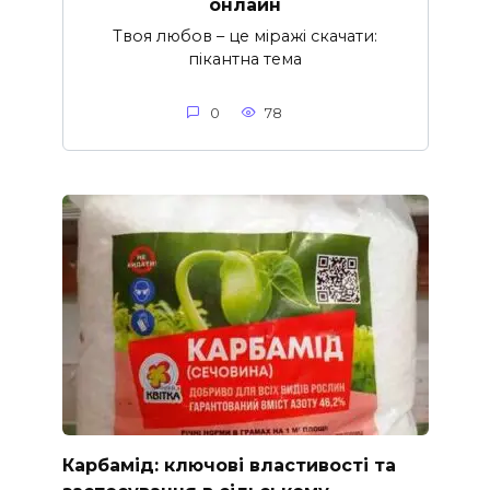
онлайн
Твоя любов – це міражі скачати:
пікантна тема
0
78
Карбамід: ключові властивості та