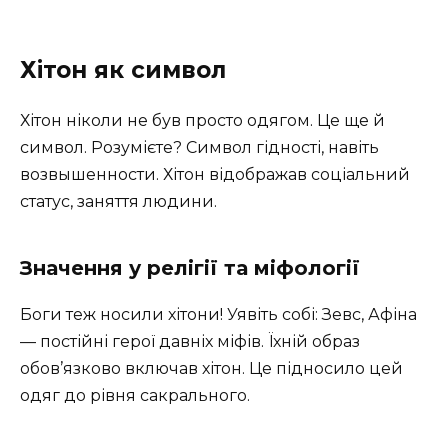
Хітон як символ
Хітон ніколи не був просто одягом. Це ще й
символ. Розумієте? Символ гідності, навіть
возвышенности. Хітон відображав соціальний
статус, заняття людини.
Значення у релігії та міфології
Боги теж носили хітони! Уявіть собі: Зевс, Афіна
— постійні герої давніх міфів. Їхній образ
обов’язково включав хітон. Це підносило цей
одяг до рівня сакрального.