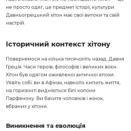
не просто одяг, це предмет історії, культури.
Давньогрецький хітон має свої витоки та свій
настрій.
Історичний контекст хітону
Повернемося на кілька тисячоліть назад. Давня
Греція. Часи героїв, філософів і великих воєн.
Хітон був одягом оживленої античної епохи.
Уявіть собі: ви в Афінах, навколо кипить життя,
на горизонті видніються білі колони
Парфенону. Ви бачите чоловіків і жінок,
вбраних у хітони.
Виникнення та еволюція