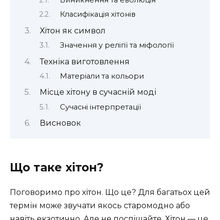
Класифікація хітонів
Хітон як символ
Значення у релігії та міфології
Техніка виготовлення
Матеріали та кольори
Місце хітону в сучасній моді
Сучасні інтерпретації
Висновок
Що таке хітон?
Поговоримо про хітон. Що це? Для багатьох цей
термін може звучати якось старомодно або
навіть екзотично. Але не поспішайте. Хітон — це