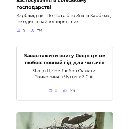
застосування в сільському
господарстві
Карбамід це: Що Потрібно Знати Карбамід
це один з найпоширеніших
0
179
Завантажити книгу Якщо це не
любов: повний гід для читачів
Якщо Це Не Любов Скачати:
Занурення в Чуттєвий Світ
0
291