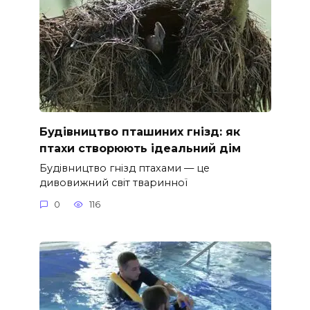
Будівництво пташиних гнізд: як
птахи створюють ідеальний дім
Будівництво гнізд птахами — це
дивовижний світ тваринної
0
116