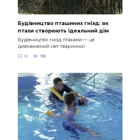
Будівництво пташиних гнізд: як
птахи створюють ідеальний дім
Будівництво гнізд птахами — це
дивовижний світ тваринної
0
118