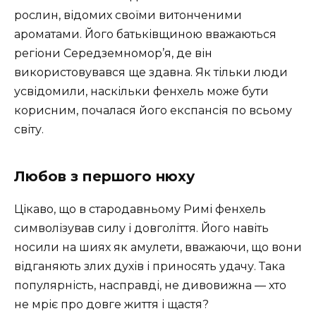
рослин, відомих своїми витонченими
ароматами. Його батьківщиною вважаються
регіони Середземномор’я, де він
використовувався ще здавна. Як тільки люди
усвідомили, наскільки фенхель може бути
корисним, почалася його експансія по всьому
світу.
Любов з першого нюху
Цікаво, що в стародавньому Римі фенхель
символізував силу і довголіття. Його навіть
носили на шиях як амулети, вважаючи, що вони
відганяють злих духів і приносять удачу. Така
популярність, насправді, не дивовижна — хто
не мріє про довге життя і щастя?