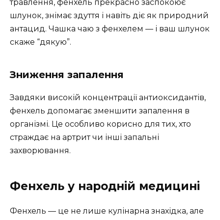
травлення, фенхель прекрасно заспокоює
шлунок, знімає здуття і навіть діє як природний
антацид. Чашка чаю з фенхелем — і ваш шлунок
скаже “дякую”.
Зниження запалення
Завдяки високій концентрації антиоксидантів,
фенхель допомагає зменшити запалення в
організмі. Це особливо корисно для тих, хто
страждає на артрит чи інші запальні
захворювання.
Фенхель у народній медицині
Фенхель — це не лише кулінарна знахідка, але