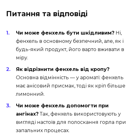
Питання та відповіді
Чи може фенхель бути шкідливим?
Ні,
фенхель в основному безпечний, але, як і
будь-який продукт, його варто вживати в
міру.
Як відрізнити фенхель від кропу?
Основна відмінність — у ароматі: фенхель
має анісовий присмак, тоді як кріп більше
лимонний.
Чи може фенхель допомогти при
ангінах?
Так, фенхель використовують у
вигляді настоїв для полоскання горла при
запальних процесах.