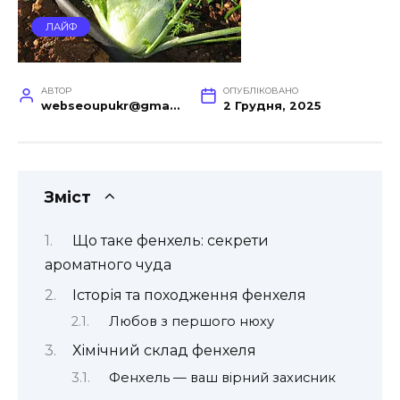
ЛАЙФ
АВТОР
ОПУБЛІКОВАНО
webseoupukr@gmail.com
2 Грудня, 2025
Зміст
Що таке фенхель: секрети
ароматного чуда
Історія та походження фенхеля
Любов з першого нюху
Хімічний склад фенхеля
Фенхель — ваш вірний захисник