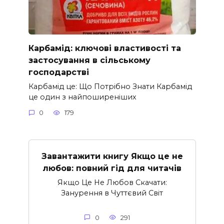
Карбамід: ключові властивості та
застосування в сільському
господарстві
Карбамід це: Що Потрібно Знати Карбамід
це один з найпоширеніших
0
179
Завантажити книгу Якщо це не
любов: повний гід для читачів
Якщо Це Не Любов Скачати:
Занурення в Чуттєвий Світ
0
291