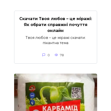
Скачати Твоя любов – це міражі:
Як обрати справжні почуття
онлайн
Твоя любов – це міражі скачати:
пікантна тема
0
78