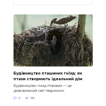
Будівництво пташиних гнізд: як
птахи створюють ідеальний дім
Будівництво гнізд птахами — це
дивовижний світ тваринної
0
116