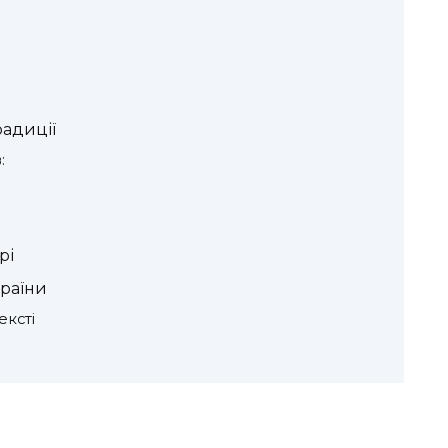
радиції
:
рі
країни
ексті