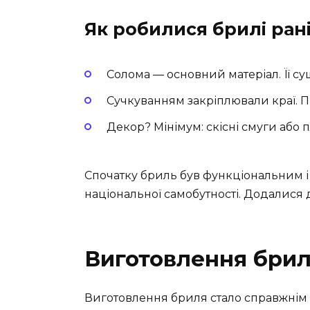
Як робилися брилі ран
Солома — основний матеріал. Її су
Сучкуванням закріплювали краї. Пр
Декор? Мінімум: скісні смуги або 
Спочатку бриль був функціональним і
національної самобутності. Додалися де
Виготовлення бриля
Виготовлення бриля стало справжнім 