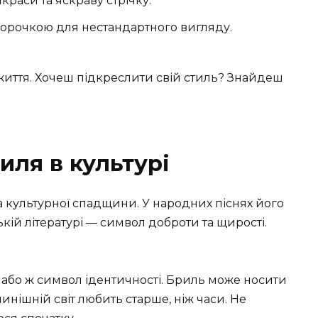
раси та яскраву стрічку.
сорочкою для нестандартного вигляду.
иття. Хочеш підкреслити свій стиль? Знайдеш
иля в культурі
а культурної спадщини. У народних піснях його
ькій літературі — символ доброти та щирості.
 або ж символ ідентичності. Бриль може носити
нинішній світ любить старше, ніж часи. Не