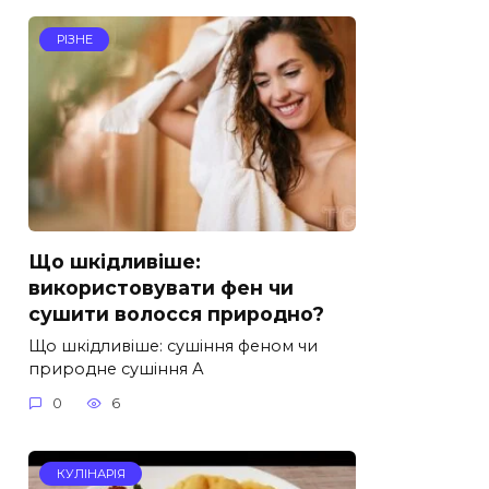
РІЗНЕ
Що шкідливіше:
використовувати фен чи
сушити волосся природно?
Що шкідливіше: сушіння феном чи
природне сушіння А
0
6
КУЛІНАРІЯ