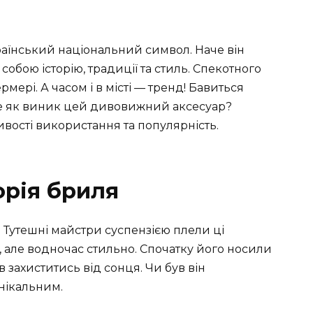
раїнський національний символ. Наче він
собою історію, традиції та стиль. Спекотного
мері. А часом і в місті — тренд! Бавиться
ле як виник цей дивовижний аксесуар?
ивості використання та популярність.
орія бриля
 Тутешні майстри суспензією плели ці
 але водночас стильно. Спочатку його носили
ів захиститись від сонця. Чи був він
нікальним.