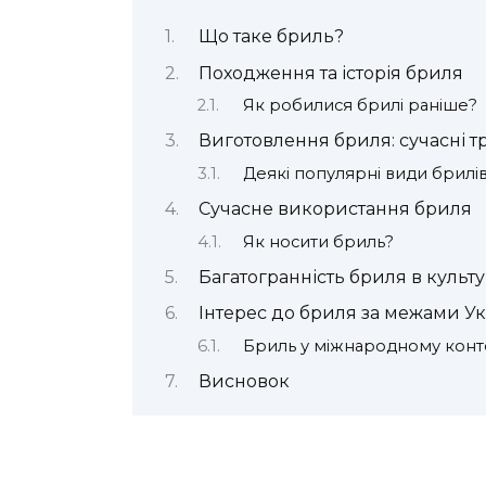
Що таке бриль?
Походження та історія бриля
Як робилися брилі раніше?
Виготовлення бриля: сучасні т
Деякі популярні види брилів
Сучасне використання бриля
Як носити бриль?
Багатогранність бриля в культу
Інтерес до бриля за межами У
Бриль у міжнародному конт
Висновок