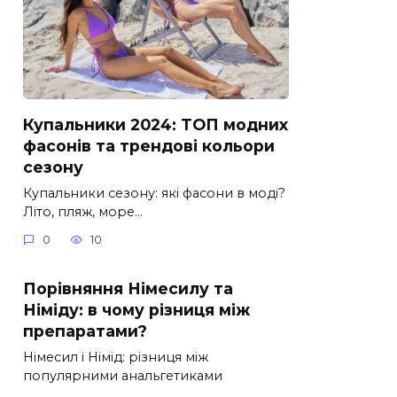
Купальники 2024: ТОП модних
фасонів та трендові кольори
сезону
Купальники сезону: які фасони в моді?
Літо, пляж, море…
0
10
Порівняння Німесилу та
Німіду: в чому різниця між
препаратами?
Німесил і Німід: різниця між
популярними анальгетиками