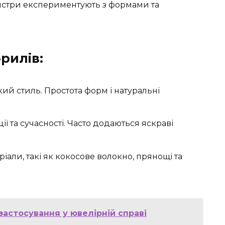
майстри експериментують з формами та
рилів:
ький стиль. Простота форм і натуральні
ії та сучасності. Часто додаються яскраві
ріали, такі як кокосове волокно, прянощі та
застосування у ювелірній справі