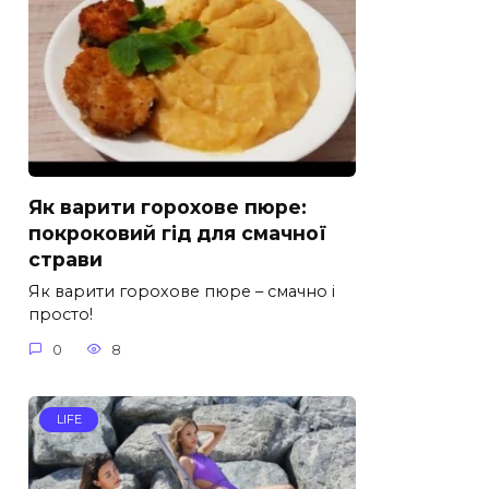
Як варити горохове пюре:
покроковий гід для смачної
страви
Як варити горохове пюре – смачно і
просто!
0
8
LIFE