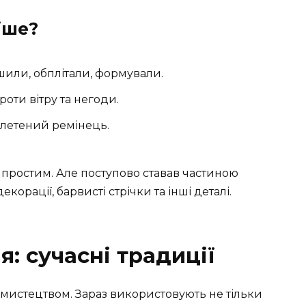
іше?
шили, обплітали, формували.
оти вітру та негоди.
плетений ремінець.
 простим. Але поступово ставав частиною
корації, барвисті стрічки та інші деталі.
: сучасні традиції
мистецтвом. Зараз використовують не тільки