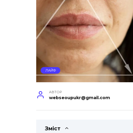
ЛАЙФ
АВТОР
webseoupukr@gmail.com
Зміст