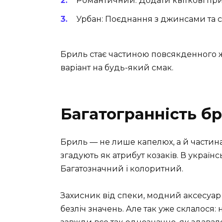
Романтичний: Додати квіткові прик
Урбан: Поєднання з джинсами та 
Бриль стає частиною повсякденного ж
варіант на будь-який смак.
Багатогранність бр
Бриль — не лише капелюх, а й частин
згадують як атрибут козаків. В українс
Багатозначний і колоритний.
Захисник від спеки, модний аксесуар
безліч значень. Але так уже склалося: 