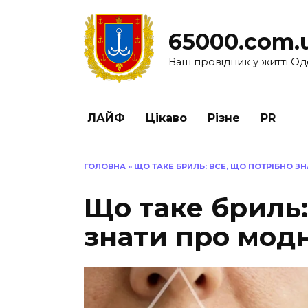
Перейти
до
65000.com.
вмісту
Ваш провідник у житті Од
ЛАЙФ
Цікаво
Різне
PR
ГОЛОВНА
»
ЩО ТАКЕ БРИЛЬ: ВСЕ, ЩО ПОТРІБНО З
Що таке бриль:
знати про мод