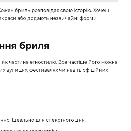
 Кожен бриль розповідає свою історію. Хочеш
икраси або додають незвичайні форми.
ння бриля
 як частина етностилю. Все частіше його можна
ких вулицях, фестивалях чи навіть офіційних
чно. Ідеально для спекотного дня.