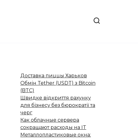
Доставка пиццы Харьков
Обмін Tether (USDT) з Bitcoin
(BTC)
Швидке відкриття рахунку
для бізнесу без бюрократії та
черг
Как облачные сервера
сокращают расходы на IT
Металлопластиковые окна: