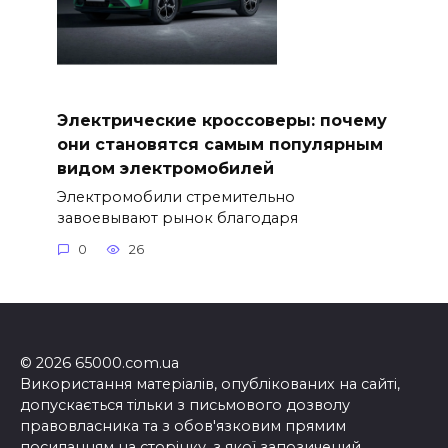
Электрические кроссоверы: почему
они становятся самым популярным
видом электромобилей
Электромобили стремительно
завоевывают рынок благодаря
0
26
© 2026 65000.com.ua
Використання матеріалів, опублікованих на сайті,
допускається тільки з письмового дозволу
правовласника та з обов'язковим прямим
посиланням на сторінку, з якої запозичений