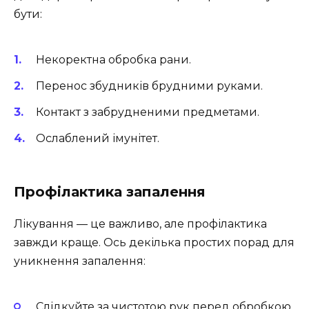
бути:
Некоректна обробка рани.
Перенос збудників брудними руками.
Контакт з забрудненими предметами.
Ослаблений імунітет.
Профілактика запалення
Лікування — це важливо, але профілактика
завжди краще. Ось декілька простих порад для
уникнення запалення:
Слідкуйте за чистотою рук перед обробкою