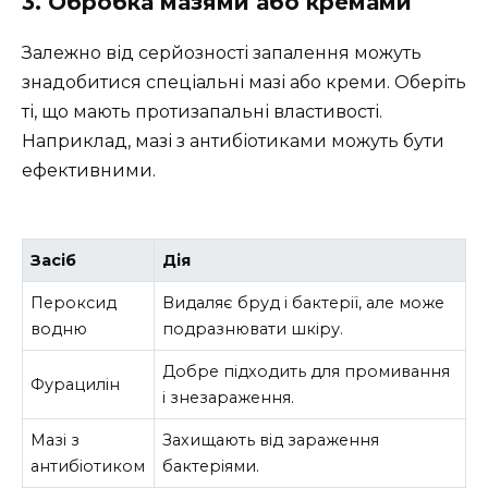
3. Обробка мазями або кремами
Залежно від серйозності запалення можуть
знадобитися спеціальні мазі або креми. Оберіть
ті, що мають протизапальні властивості.
Наприклад, мазі з антибіотиками можуть бути
ефективними.
Засіб
Дія
Пероксид
Видаляє бруд і бактерії, але може
водню
подразнювати шкіру.
Добре підходить для промивання
Фурацилін
і знезараження.
Мазі з
Захищають від зараження
антибіотиком
бактеріями.