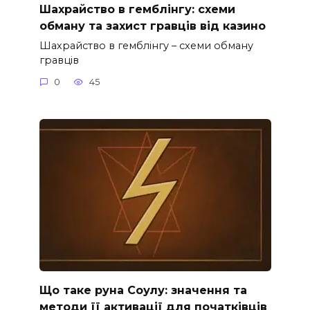
Шахрайство в гемблінгу: схеми
обману та захист гравців від казино
Шахрайство в гемблінгу – схеми обману
гравців
0
45
Що таке руна Соулу: значення та
методи її активації для початківців