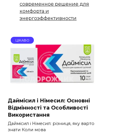
современное решение для
комфорта и
энергоэффективности
ЦІКАВО
Даймісил і Німесил: Основні
Відмінності та Особливості
Використання
Даймісил і Німесил: різниця, яку варто
знати Коли мова