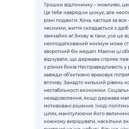
Трошки відпочинку – можливо, цей
Це тебе наврядчи шокує, але нео
різні подвиги. Хоча, частіше за вс
чесними, життя складається з дрібн
звичайно ж! Знову ж таки, усе це 
неоподаткований мінімум може стим
зворотний бік медалі. Маючи ці о
відчувати, що держава сприяє пев
з різних боків Несправедливість у
завжди об’єктивно враховує потре
впливу. Занадто низький рівень ко
нестабільності економіки. Соціаль
незадоволення, якщо держава мал
мотивовані рішення. Іноді політик
цілях, маніпулюючи його величино
кожному вирішувати, наскільки знач