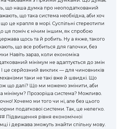
ж на чаювання з гіркими думками. Що думає
ть, що наша думка про неоподаткований
ажають, що така система необхідна, аби хоч
що це крапля в морі. Суспільні стереотипи
що ця поміч є нічим іншим, як спробою
держава щось та й робить. Ну а якже, такого
ають, що все робиться для галочки, без
ки Навіть зараз, коли економіка
даткований мінімум не адаптується до змін
. І це серйозний виклик — для чиновників
механізми таки не такі вже й швидкі. Що
ож що далі? Що ми можемо змінити, аби
за мінімум? Прозоріша система? Можливо.
очно! Хочемо ми того чи ні, але без цього
орми податкової системи. Так, це нелегко.
. ## Підвищення рівня економічної
ємці і держава зможуть знайти спільну мову.