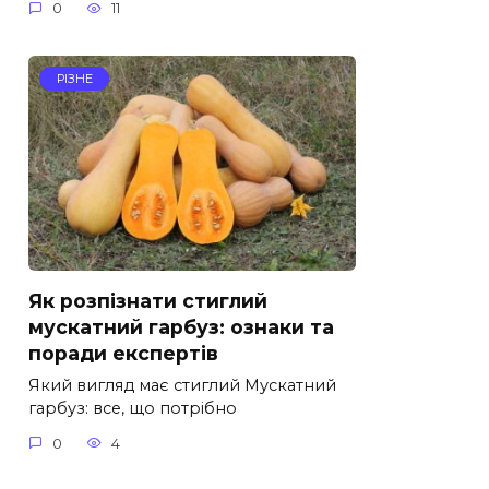
0
11
РІЗНЕ
Як розпізнати стиглий
мускатний гарбуз: ознаки та
поради експертів
Який вигляд має стиглий Мускатний
гарбуз: все, що потрібно
0
4