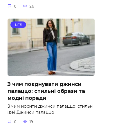
0
26
LIFE
З чим поєднувати джинси
палаццо: стильні образи та
модні поради
З чим носити джинси палаццо: стильні
ідеї Джинси палаццо
0
19