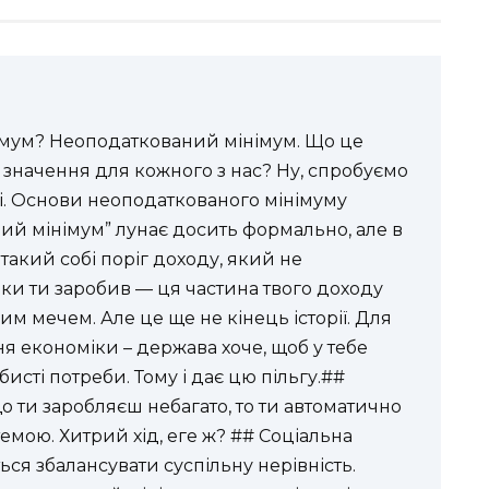
імум? Неоподаткований мінімум. Що це
має значення для кожного з нас? Ну, спробуємо
мі. Основи неоподаткованого мінімуму
й мінімум” лунає досить формально, але в
такий собі поріг доходу, який не
ьки ти заробив — ця частина твого доходу
 мечем. Але це ще не кінець історії. Для
я економіки – держава хоче, щоб у тебе
сті потреби. Тому і дає цю пільгу.##
 ти заробляєш небагато, то ти автоматично
мою. Хитрий хід, еге ж? ## Соціальна
ся збалансувати суспільну нерівність.