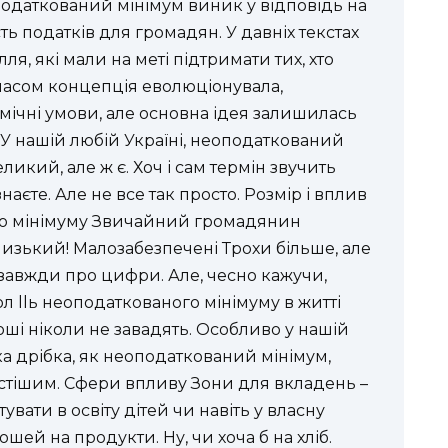
податкований мінімум виник у відповідь на
ь податків для громадян. У давніх текстах
ля, які мали на меті підтримати тих, хто
 часом концепція еволюціонувала,
мічні умови, але основна ідея залишилась
? У нашій любій Україні, неоподаткований
еликий, але ж є. Хоч і сам термін звучить
знаєте. Але не все так просто. Розмір і вплив
го мінімуму Звичайний громадянин
низький! Малозабезпечені Трохи більше, але
 завжди про цифри. Але, чесно кажучи,
Рол llь неоподаткованого мінімуму в житті
оші ніколи не завадять. Особливо у нашій
ака дрібка, як неоподаткований мінімум,
стішим. Сфери впливу Зони для вкладень –
вати в освіту дітей чи навіть у власну
ошей на продукти. Ну, чи хоча б на хліб.