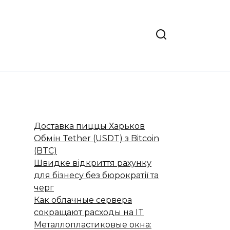
Доставка пиццы Харьков
Обмін Tether (USDT) з Bitcoin
(BTC)
Швидке відкриття рахунку
для бізнесу без бюрократії та
черг
Как облачные сервера
сокращают расходы на IT
Металлопластиковые окна: