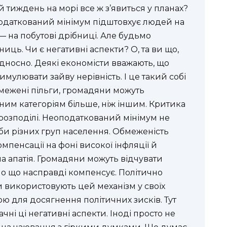
 тиждень на морі все ж з’явиться у планах?
податкований мінімум підштовхує людей на
е — на побутові дрібниці. Але будьмо
иць. Чи є негативні аспекти? О, та ви що,
відносно. Деякі економісти вважають, що
улювати зайву нерівність. І це такий собі
бмежені пільги, громадяни можуть
ним категоріям більше, ніж іншим. Критика
 розподілі. Неоподаткований мінімум не
би різних груп населення. Обмеженість
мпенсації на фоні високої інфляції й
на апатія. Громадяни можуть відчувати
о що насправді компенсує. Політично
и використовують цей механізм у своїх
ю для досягнення політичних зисків. Тут
ні ці негативні аспекти. Іноді просто не