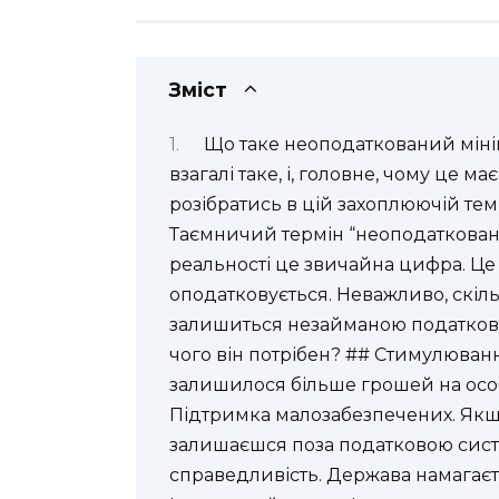
Зміст
Що таке неоподаткований мін
взагалі таке, і, головне, чому це 
розібратись в цій захоплюючій те
Таємничий термін “неоподатковани
реальності це звичайна цифра. Це 
оподатковується. Неважливо, скіл
залишиться незайманою податковим
чого він потрібен? ## Стимулюванн
залишилося більше грошей на особи
Підтримка малозабезпечених. Якщо
залишаєшся поза податковою систе
справедливість. Держава намагаєть