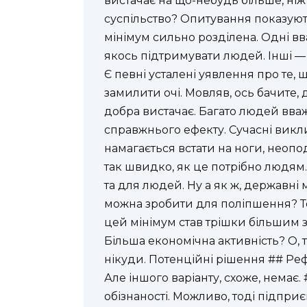
вистачає на що-небудь більше, ні
суспільство? Опитування показую
мінімум сильно розділена. Одні вв
якось підтримувати людей. Інші — 
Є певні усталені уявлення про те, 
замилити очі. Мовляв, ось бачите, 
добра вистачає. Багато людей вваж
справжнього ефекту. Сучасні викли
намагається встати на ноги, неопо
так швидко, як це потрібно людям
та для людей. Ну а як ж, державні 
можна зробити для поліпшення? Т
цей мінімум став трішки більшим 
Більша економічна активність? О, т
нікуди. Потенційні рішення ## Реф
Але іншого варіанту, схоже, немає
обізнаності. Можливо, тоді підпри