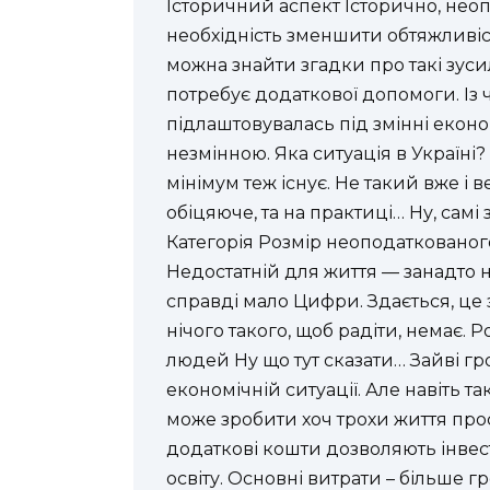
Історичний аспект Історично, нео
необхідність зменшити обтяжливіст
можна знайти згадки про такі зусил
потребує додаткової допомоги. Із
підлаштовувалась під змінні еконо
незмінною. Яка ситуація в Україні
мінімум теж існує. Не такий вже і в
обіцяюче, та на практиці… Ну, самі 
Категорія Розмір неоподатковано
Недостатній для життя — занадто 
справді мало Цифри. Здається, це
нічого такого, щоб радіти, немає. 
людей Ну що тут сказати… Зайві гр
економічній ситуації. Але навіть т
може зробити хоч трохи життя про
додаткові кошти дозволяють інвесту
освіту. Основні витрати – більше гр