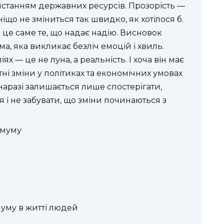
станням державних ресурсів. Прозорість —
іщо не зміниться так швидко, як хотілося б.
І це саме те, що надає надію. Висновок
, яка викликає безліч емоцій і хвиль.
ях — це не луна, а реальність. І хоча він має
утні зміни у політиках та економічних умовах
наразі залишається лише спостерігати,
 і не забувати, що зміни починаються з
імуму
муму в житті людей