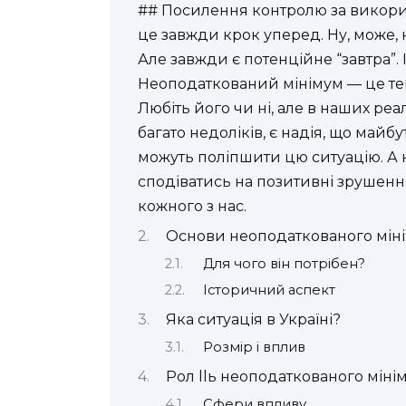
## Посилення контролю за викори
це завжди крок уперед. Ну, може, н
Але завжди є потенційне “завтра”. 
Неоподаткований мінімум — це тема
Любіть його чи ні, але в наших реалі
багато недоліків, є надія, що майб
можуть поліпшити цю ситуацію. А 
сподіватись на позитивні зрушення
кожного з нас.
Основи неоподаткованого мін
Для чого він потрібен?
Історичний аспект
Яка ситуація в Україні?
Розмір і вплив
Рол llь неоподаткованого міні
Сфери впливу