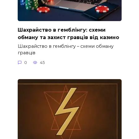
Шахрайство в гемблінгу: схеми
обману та захист гравців від казино
Шахрайство в гемблінгу – схеми обману
гравців
0
45