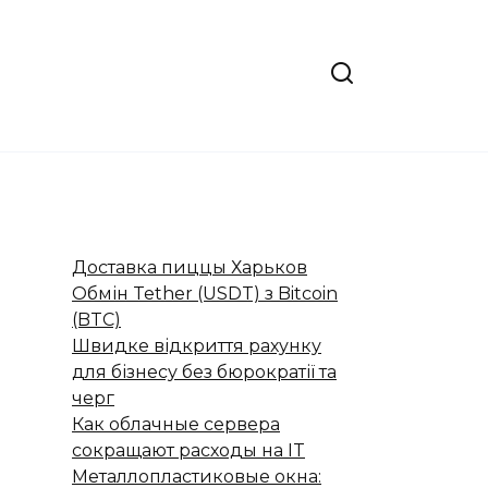
Доставка пиццы Харьков
Обмін Tether (USDT) з Bitcoin
(BTC)
Швидке відкриття рахунку
для бізнесу без бюрократії та
черг
Как облачные сервера
сокращают расходы на IT
Металлопластиковые окна: