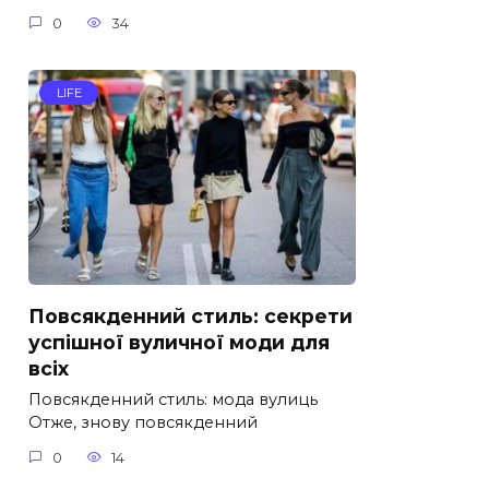
0
34
LIFE
Повсякденний стиль: секрети
успішної вуличної моди для
всіх
Повсякденний стиль: мода вулиць
Отже, знову повсякденний
0
14