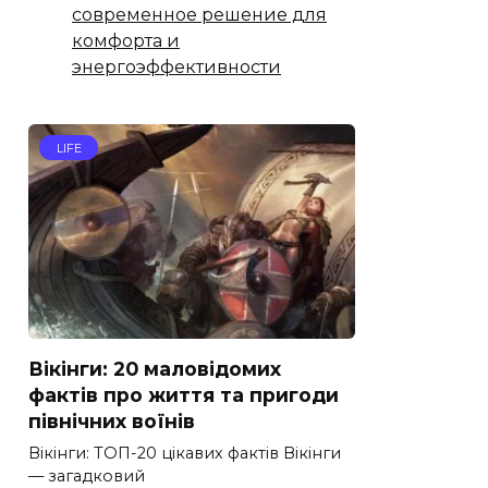
современное решение для
комфорта и
энергоэффективности
LIFE
Вікінги: 20 маловідомих
фактів про життя та пригоди
північних воїнів
Вікінги: ТОП-20 цікавих фактів Вікінги
— загадковий