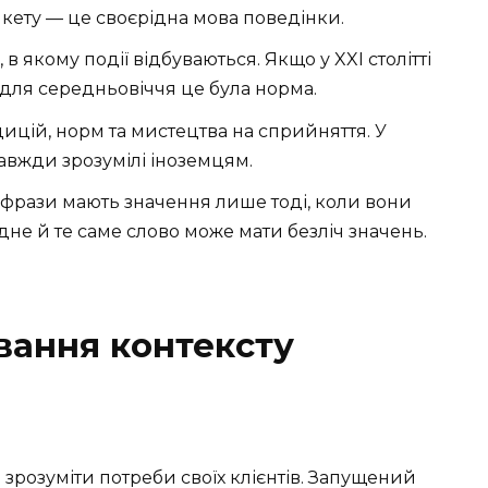
кету — це своєрідна мова поведінки.
 в якому події відбуваються. Якщо у XXI столітті
о для середньовіччя це була норма.
ицій, норм та мистецтва на сприйняття. У
 завжди зрозумілі іноземцям.
фрази мають значення лише тоді, коли вони
не й те саме слово може мати безліч значень.
вання контексту
 зрозуміти потреби своїх клієнтів. Запущений