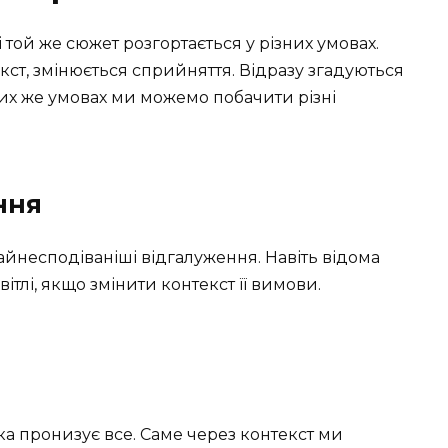
 той же сюжет розгортається у різних умовах.
кст, змінюється сприйняття. Відразу згадуються
 тих же умовах ми можемо побачити різні
ння
айнесподіваніші відгалуження. Навіть відома
ітлі, якщо змінити контекст її вимови.
ка пронизує все. Саме через контекст ми