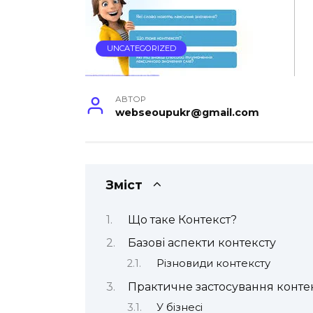
UNCATEGORIZED
АВТОР
webseoupukr@gmail.com
Зміст
Що таке Контекст?
Базові аспекти контексту
Різновиди контексту
Практичне застосування конте
У бізнесі