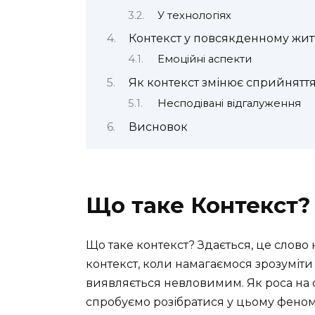
У технологіях
Контекст у повсякденному жит
Емоційні аспекти
Як контекст змінює сприйнятт
Несподівані відгалуження
Висновок
Що таке Контекст?
Що таке контекст? Здається, це слово 
контекст, коли намагаємося зрозуміти
виявляється невловимим. Як роса на с
спробуємо розібратися у цьому феном