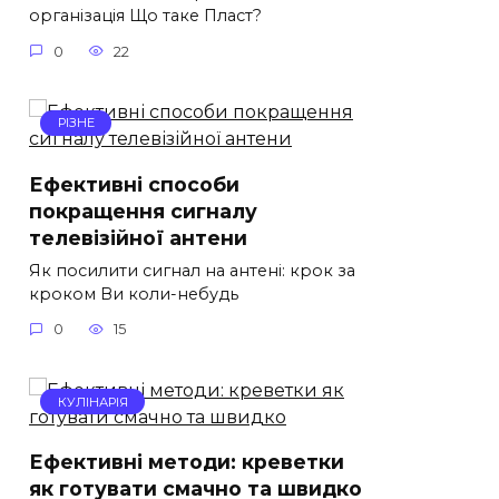
організація Що таке Пласт?
0
22
РІЗНЕ
Ефективні способи
покращення сигналу
телевізійної антени
Як посилити сигнал на антені: крок за
кроком Ви коли-небудь
0
15
КУЛІНАРІЯ
Ефективні методи: креветки
як готувати смачно та швидко