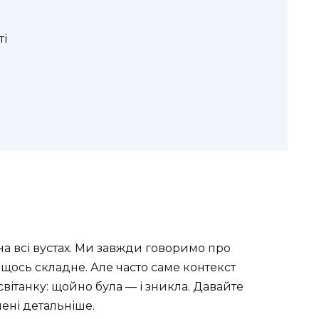
ті
я
на всі вустах. Ми завжди говоримо про
 щось складне. Але часто саме контекст
вітанку: щойно була — і зникла. Давайте
ені детальніше.