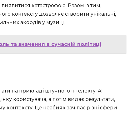
 виявитися катастрофою. Разом із тим,
ого контексту дозволяє створити унікальні,
вильних акордів у музиці.
оль та значення в сучасній політиці
гати на прикладі штучного інтелекту. AI
інку користувача, а потім видає результати,
 контексту. Це неабияк зачіпає різні сфери