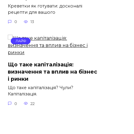
Креветки як готувати: досконалі
рецепти для вашого
0
13
ЛАЙФ
Що таке капіталізація:
визначення та вплив на бізнес
і ринки
Що таке капіталізація? Чули?
Капіталізація.
0
22