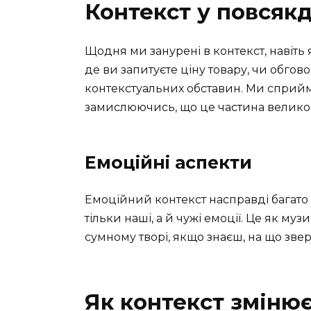
Контекст у повсяк
Щодня ми занурені в контекст, навіть 
де ви запитуєте ціну товару, чи обгов
контекстуальних обставин. Ми сприйм
замислюючись, що це частина великої
Емоційні аспекти
Емоційний контекст насправді багато 
тільки наші, а й чужі емоції. Це як му
сумному творі, якщо знаєш, на що звер
Як контекст зміню