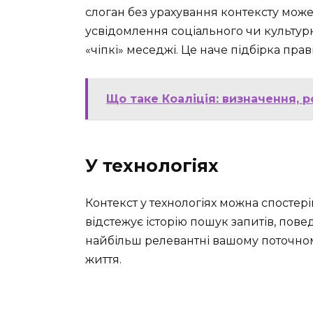
слоган без урахування контексту може
усвідомлення соціального чи культурн
«чіпкі» меседжі. Це наче підбірка пра
Що таке Коаліція: визначення, р
У технологіях
Контекст у технологіях можна спостері
відстежує історію пошук запитів, повед
найбільш релевантні вашому поточному
життя.