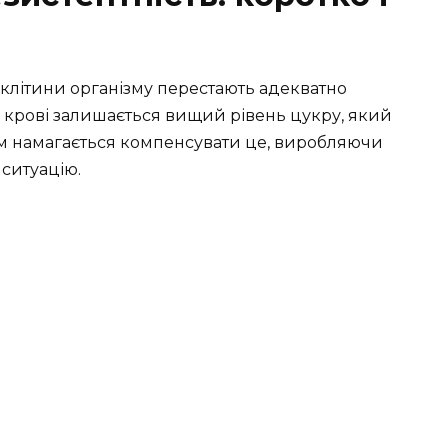
и клітини організму перестають адекватно
 У крові залишається вищий рівень цукру, який
зм намагається компенсувати це, виробляючи
 ситуацію.