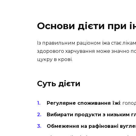
Основи дієти при і
Із правильним раціоном їжа стає ліками
здорового харчування може значно пол
цукру в крові.
Суть дієти
Регулярне споживання їжі
: гол
Вибирати продукти з низьким г
Обмеження на рафіновані вугл