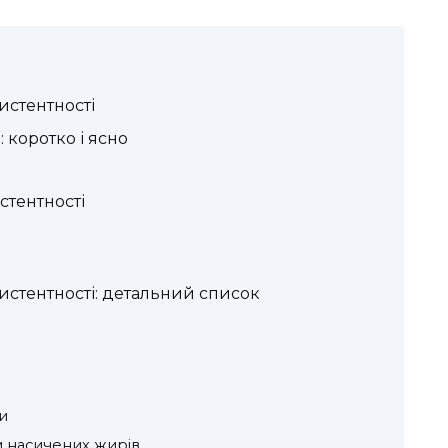
истентності
 коротко і ясно
стентності
истентності: детальний список
и
м насичених жирів