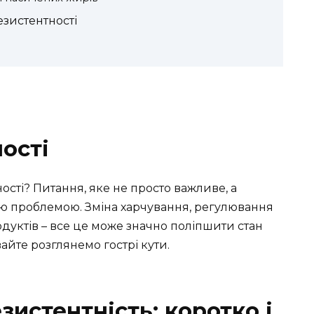
зистентності
ості
ості? Питання, яке не просто важливе, а
цією проблемою. Зміна харчування, регулювання
дуктів – все це може значно поліпшити стан
вайте розглянемо гострі кути.
зистентність: коротко і