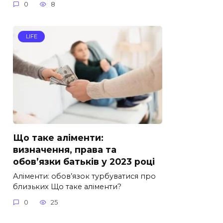
0
8
LIFE
Що таке аліменти:
визначення, права та
обов’язки батьків у 2023 році
Аліменти: обов’язок турбуватися про
близьких Що таке аліменти?
0
25