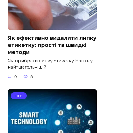
Як ефективно видалити липку
етикетку: прості та швидкі
методи
Як прибрати липку етикетку Навіть у
найтщательнішій
0
8
LIFE