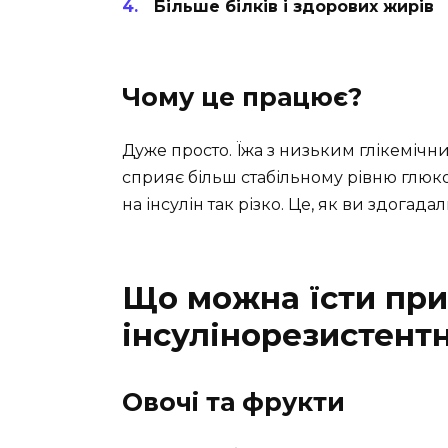
Більше білків і здорових жирів
Чому це працює?
Дуже просто. Їжа з низьким глікеміч
сприяє більш стабільному рівню глюко
на інсулін так різко. Це, як ви здогада
Що можна їсти при
інсулінорезистентн
Овочі та фрукти