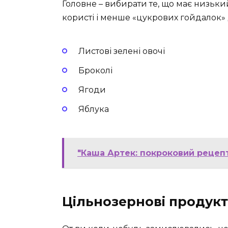
Головне – вибирати те, що має низьки
користі і менше «цукрових гойдалок» 
Листові зелені овочі
Броколі
Ягоди
Яблука
"Каша Артек: покроковий рецепт
Цільнозернові продук