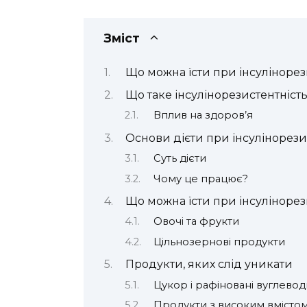
Зміст
Що можна їсти при інсулінорез
Що таке інсулінорезистентність:
Вплив на здоров’я
Основи дієти при інсулінорези
Суть дієти
Чому це працює?
Що можна їсти при інсулінорез
Овочі та фрукти
Цільнозернові продукти
Продукти, яких слід уникати
Цукор і рафіновані вуглевод
Продукти з високим вмісто