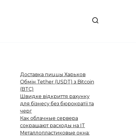
Доставка пиццы Харьков
Обмін Tether (USDT) з Bitcoin
(BTC)
Швидке відкриття рахунку
для бізнесу без бюрократії та
черг
Как облачные сервера
сокращают расходы на IT
Металлопластиковые окна: