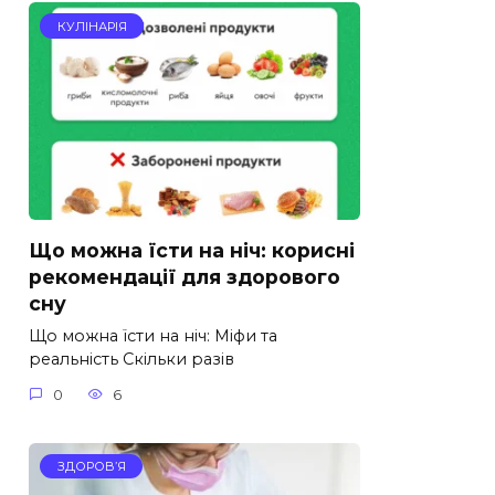
КУЛІНАРІЯ
Що можна їсти на ніч: корисні
рекомендації для здорового
сну
Що можна їсти на ніч: Міфи та
реальність Скільки разів
0
6
ЗДОРОВ’Я