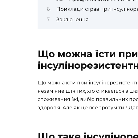
Приклади страв при інсуліноре
Заключення
Що можна їсти при
інсулінорезистентн
Що можна їсти при інсулінорезистентн
незамінне для тих, хто стикається з 
споживання їжі, вибір правильних про
здоров’я. Але як це все зрозуміти? Да
Що таке інсуліноре