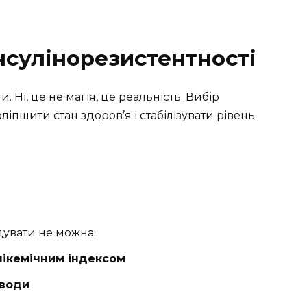
нсулінорезистентності
. Ні, це не магія, це реальність. Вибір
іпшити стан здоров’я і стабілізувати рівень
одувати не можна.
лікемічним індексом
еводи