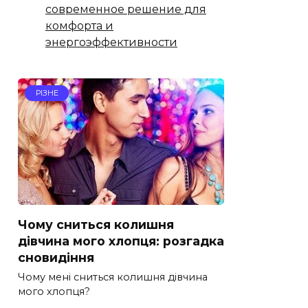
современное решение для
комфорта и
энергоэффективности
РІЗНЕ
Чому сниться колишня
дівчина мого хлопця: розгадка
сновидіння
Чому мені сниться колишня дівчина
мого хлопця?