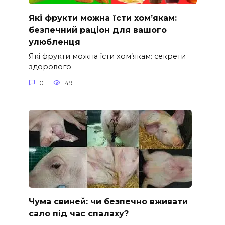
Які фрукти можна їсти хом’якам:
безпечний раціон для вашого
улюбленця
Які фрукти можна їсти хом’якам: секрети
здорового
0
49
Чума свиней: чи безпечно вживати
сало під час спалаху?