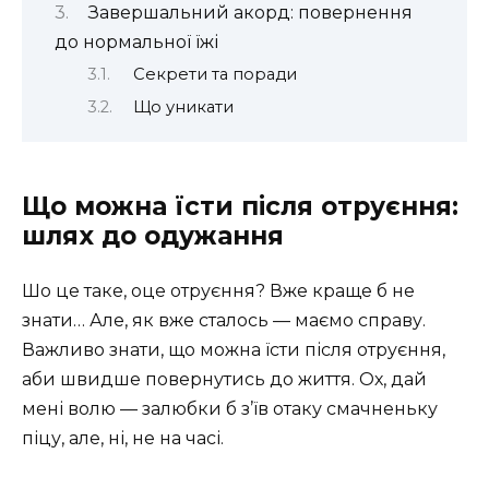
Завершальний акорд: повернення
до нормальної їжі
Секрети та поради
Що уникати
Що можна їсти після отруєння:
шлях до одужання
Шо це таке, оце отруєння? Вже краще б не
знати… Але, як вже сталось — маємо справу.
Важливо знати, що можна їсти після отруєння,
аби швидше повернутись до життя. Ох, дай
мені волю — залюбки б з’їв отаку смачненьку
піцу, але, ні, не на часі.