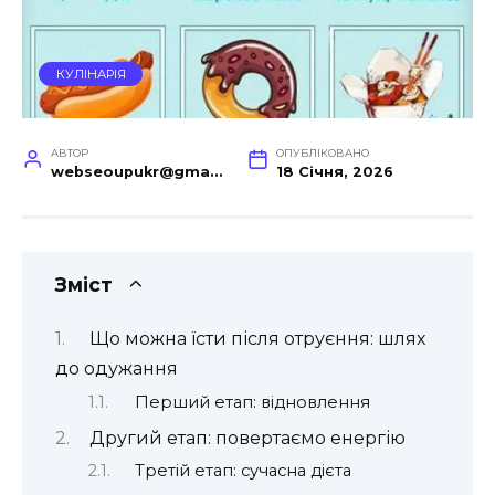
КУЛІНАРІЯ
АВТОР
ОПУБЛІКОВАНО
webseoupukr@gmail.com
18 Січня, 2026
Зміст
Що можна їсти після отруєння: шлях
до одужання
Перший етап: відновлення
Другий етап: повертаємо енергію
Третій етап: сучасна дієта