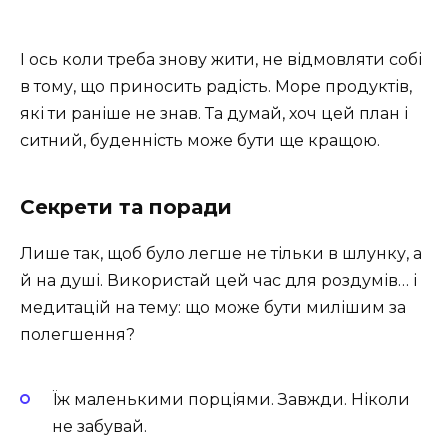
І ось коли треба знову жити, не відмовляти собі
в тому, що приносить радість. Море продуктів,
які ти раніше не знав. Та думай, хоч цей план і
ситний, буденність може бути ще кращою.
Секрети та поради
Лише так, щоб було легше не тільки в шлунку, а
й на душі. Використай цей час для роздумів… і
медитацій на тему: що може бути милішим за
полегшення?
Їж маленькими порціями. Завжди. Ніколи
не забувай.