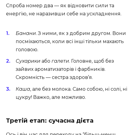
Спроба номер два — як відновити сили та
енергію, не наразивши себе на ускладнення.
Банани
. З ними, як з добрим другом. Вони
посміхаються, коли всі інші тільки махають
головою.
Сухарики
або
галети
. Головне, щоб без
зайвих ароматизаторів і фарбників.
Скромність — сестра здоров’я.
Каша
, але без молока. Само собою, ні солі, ні
цукру! Важко, але можливо.
Третій етап: сучасна дієта
Ось і він, час для переходу на “більш-менш