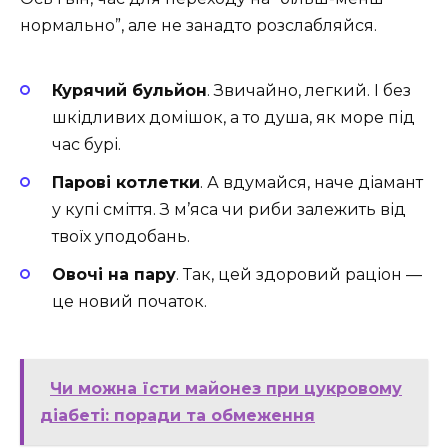
нормально”, але не занадто розслабляйся.
Курячий бульйон
. Звичайно, легкий. І без
шкідливих домішок, а то душа, як море під
час бурі.
Парові котлетки
. А вдумайся, наче діамант
у купі сміття. З м’яса чи риби залежить від
твоїх уподобань.
Овочі на пару
. Так, цей здоровий раціон —
це новий початок.
Чи можна їсти майонез при цукровому
діабеті: поради та обмеження