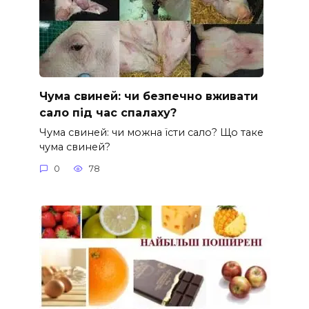
Чума свиней: чи безпечно вживати
сало під час спалаху?
Чума свиней: чи можна їсти сало? Що таке
чума свиней?
0
78