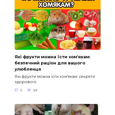
Які фрукти можна їсти хом’якам:
безпечний раціон для вашого
улюбленця
Які фрукти можна їсти хом’якам: секрети
здорового
0
49