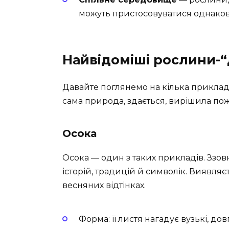
можуть пристосовуватися однаков
Найвідоміші рослини-“
Давайте поглянемо на кілька прикладів
сама природа, здається, вирішила пож
Осока
Осока — один з таких прикладів. Ззовн
історій, традицій й символік. Виявляє
весняних відтінках.
Форма: її листя нагадує вузькі, дов