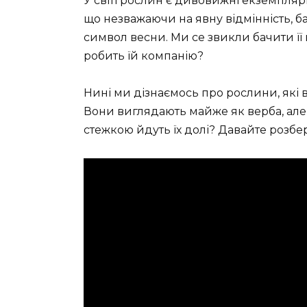
У світі рослин є дивовижні екземпляри
що незважаючи на явну відмінність, ба
символ весни. Ми се звикли бачити її
робить їй компанію?
Нині ми дізнаємось про рослини, які в
Вони виглядають майже як верба, але ї
стежкою йдуть їх долі? Давайте розбе