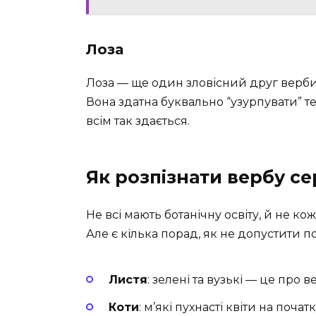
Лоза
Лоза — ще один зловісний друг верби
Вона здатна буквально “узурпувати” т
всім так здається.
Як розпізнати вербу с
Не всі мають ботанічну освіту, й не кож
Але є кілька порад, як не допустити 
Листя
: зелені та вузькі — це про 
Коти
: м’які пухнасті квіти на поча