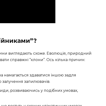
ійниками”?
лини виглядають схоже. Еволюція, природний
ювати справжні “клони”. Ось кілька причин:
на намагається здаватися іншою задля
о залучення запилювачів.
види, розвиваючись у подібних умовах,
що ростуть у схожих кліматичних умовах,