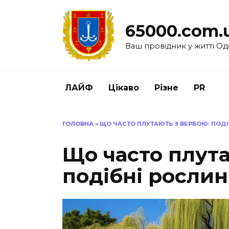
Перейти
до
65000.com.
вмісту
Ваш провідник у житті Од
ЛАЙФ
Цікаво
Різне
PR
ГОЛОВНА
»
ЩО ЧАСТО ПЛУТАЮТЬ З ВЕРБОЮ: ПОДІБ
Що часто плута
подібні рослини