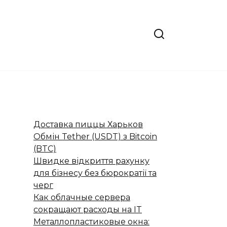
Доставка пиццы Харьков
Обмін Tether (USDT) з Bitcoin
(BTC)
Швидке відкриття рахунку
для бізнесу без бюрократії та
черг
Как облачные сервера
сокращают расходы на IT
Металлопластиковые окна: