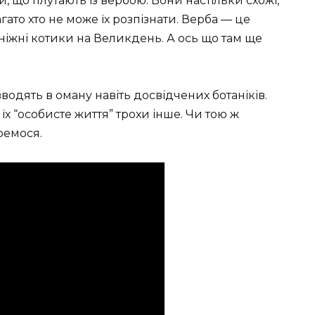
, що плутають із вербою. Вони настільки схожі,
гато хто не може їх розпізнати. Верба — це
 ніжні котики на Великдень. А ось що там ще
водять в оману навіть досвідчених ботаніків.
х “особисте життя” трохи інше. Чи тою ж
ремося.