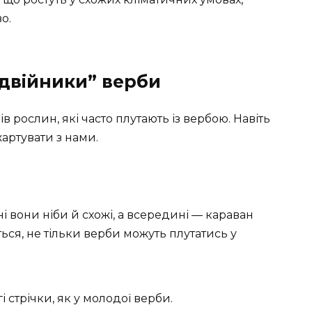
о.
двійники” верби
 рослин, які часто плутають із вербою. Навіть
артувати з нами.
і вони ніби й схожі, а всередині — караван
ться, не тільки верби можуть плутатись у
гі стрічки, як у молодої верби.