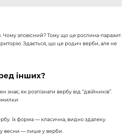
. Чому зловісний? Тому що це рослина-паразит.
ериторію. Здається, що це родич верби, але не
еред інших?
ен знає, як розпізнати вербу від “двійників”.
помилки:
вербу. Їх форма — класична, видно здалеку.
тку весни — лише у верби.