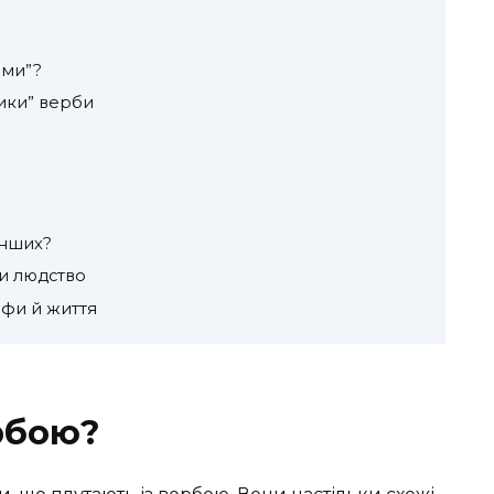
ами”?
ики” верби
інших?
ли людство
іфи й життя
рбою?