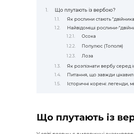
Що плутають із вербою?
Як рослини стають “двійник
Найвідоміші рослини-“двійн
Осока
Популюс (Тополя)
Лоза
Як розпізнати вербу серед 
Питання, що завжди цікави
Історичні корені: легенди, м
Що плутають із ве