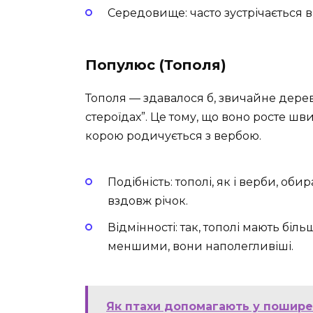
Середовище: часто зустрічається в 
Популюс (Тополя)
Тополя — здавалося б, звичайне дерево
стероїдах”. Це тому, що воно росте шв
корою родичується з вербою.
Подібність: тополі, як і верби, об
вздовж річок.
Відмінності: так, тополі мають біль
меншими, вони наполегливіші.
Як птахи допомагають у пошире