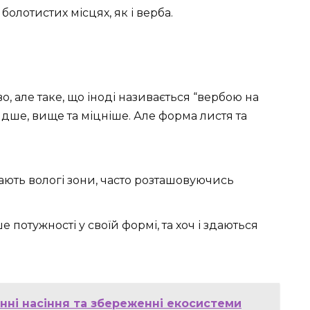
болотистих місцях, як і верба.
, але таке, що іноді називається “вербою на
идше, вище та міцніше. Але форма листя та
ирають вологі зони, часто розташовуючись
ше потужності у своїй формі, та хоч і здаються
нні насіння та збереженні екосистеми