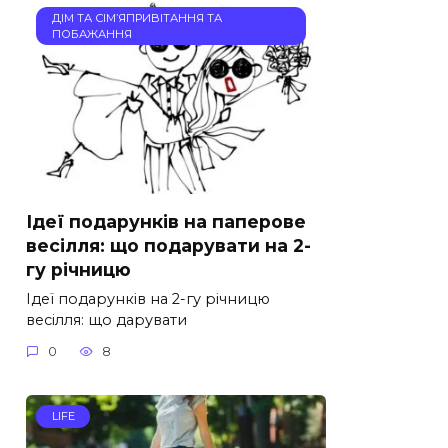
ДІМ ТА СІМ’ЯПРИВІТАННЯ ТА
ПОБАЖАННЯ
Ідеї подарунків на паперове
весілля: що подарувати на 2-
гу річницю
Ідеї подарунків на 2-гу річницю
весілля: що дарувати
0
8
LIFE