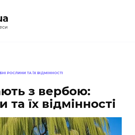
ua
еси
НІ РОСЛИНИ ТА ЇХ ВІДМІННОСТІ
ють з вербою:
 та їх відмінності