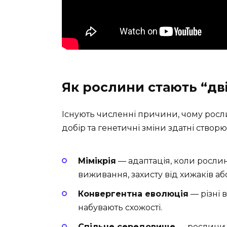
Як рослини стають “дв
Існують численні причини, чому рос
добір та генетичні зміни здатні створ
Мімікрія
— адаптація, коли росли
виживання, захисту від хижаків аб
Конвергентна еволюція
— різні 
набувають схожості.
Спільне середовище
— рослини, 