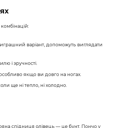
лях
 комбінацій:
 виграшний варіант, допоможуть виглядати
тилю і зручності.
, особливо якщо ви довго на ногах.
коли ще ні тепло, ні холодно.
ряна спідниця олівець — це бунт. Пончо у