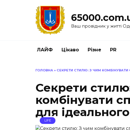
Перейти
до
65000.com.
вмісту
Ваш провідник у житті Од
ЛАЙФ
Цікаво
Різне
PR
ГОЛОВНА
»
СЕКРЕТИ СТИЛЮ: З ЧИМ КОМБІНУВАТИ
Секрети стилю:
комбінувати с
для ідеального
LIFE