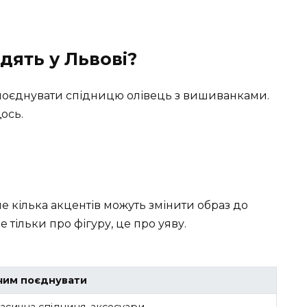
дять у Львові?
ь поєднувати спідницю олівець з вишиванками.
ось.
ше кілька акцентів можуть змінити образ до
 тільки про фігуру, це про уяву.
чим поєднувати
асична спідниця, аксесуари