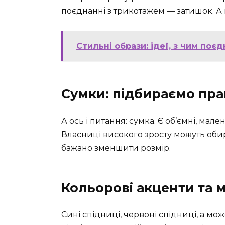
поєднанні з трикотажем — затишок. А 
Стильні образи: ідеї, з чим по
Сумки: підбираємо пр
А ось і питання: сумка. Є об’ємні, мале
Власниці високого зросту можуть обир
бажано зменшити розмір.
Кольорові акценти та
Сині спідниці, червоні спідниці, а мож