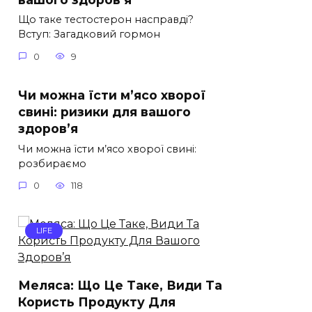
Що таке тестостерон насправді?
Вступ: Загадковий гормон
0
9
Чи можна їсти м’ясо хворої
свині: ризики для вашого
здоров’я
Чи можна їсти м’ясо хворої свині:
розбираємо
0
118
LIFE
Меляса: Що Це Таке, Види Та
Користь Продукту Для