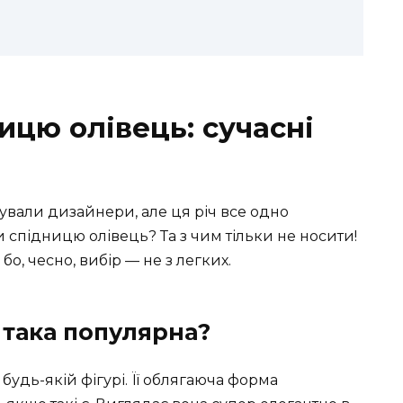
ицю олівець: сучасні
ували дизайнери, але ця річ все одно
 спідницю олівець? Та з чим тільки не носити!
о, чесно, вибір — не з легких.
 така популярна?
 будь-якій фігурі. Її облягаюча форма