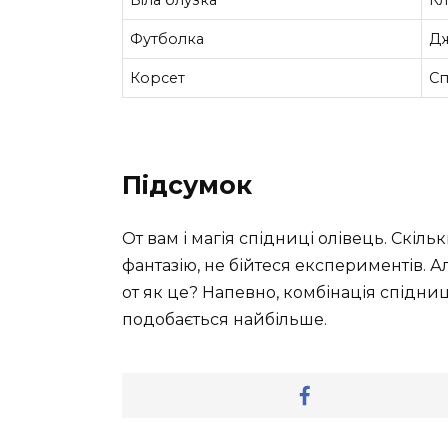
Футболка
Дж
Корсет
Сп
Підсумок
От вам і магія спідниці олівець. Скіл
фантазію, не бійтеся експериментів. А
от як це? Напевно, комбінація спідниці
подобається найбільше.