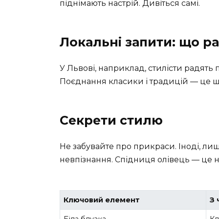
піднімають настрій. Дивіться самі.
Локальні запити: що ра
У Львові, наприклад, стилісти радят
Поєднання класики і традицій — це щ
Секрети стилю
Не забувайте про прикраси. Іноді, ли
невпізнання. Спідниця олівець — це не
Ключовий елемент
З 
Біла блузка
Кл