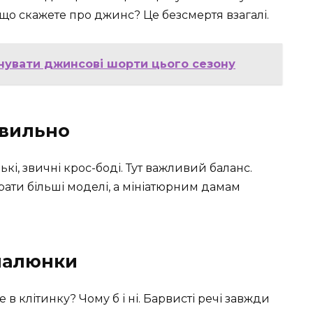
що скажете про джинс? Це безсмертя взагалі.
єднувати джинсові шорти цього сезону
авильно
нькі, звичні крос-боді. Тут важливий баланс.
ати більші моделі, а мініатюрним дамам
 малюнки
е в клітинку? Чому б і ні. Барвисті речі завжди