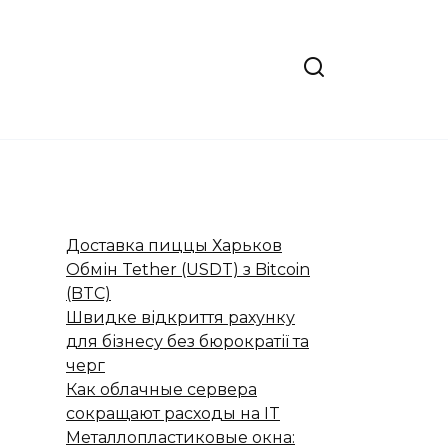
Доставка пиццы Харьков
Обмін Tether (USDT) з Bitcoin
(BTC)
Швидке відкриття рахунку
для бізнесу без бюрократії та
черг
Как облачные сервера
сокращают расходы на IT
Металлопластиковые окна: