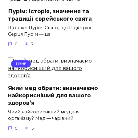
Пурім: Історія, значення та
традиції єврейського свята
Що таке Пурім: Свято, що Підкорює
Серця Пурім — це
0
7
РІЗНЕ
Який мед обрати: визначаємо
найкорисніший для вашого
здоров’я
Який найкорисніший мед для
організму? Мед — чарівний
0
5