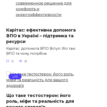
современное решение для
комфорта и
энергоэффективности
Карітас: ефективна допомога
ВПО в Україні – підтримка та
ресурси
Карітас: допомога ВПО Вступ: Хто такі
ВПО та чому потрібна
0
12
LIFE
Що таке тестостерон: його
роль, міфи та реальність для
вашого здоров’я