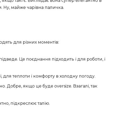
 якщо такі є. Виглядає вона супер елегантно в
ки. Ну, майже чарівна паличка.
ходять для різних моментів:
 підведе. Це поєднання підходить і для роботи, і
ої, для теплоти і комфорту в холодну погоду.
но. Добре, якщо це буде oversize. Взагалі, так
нтно, підкреслює талію.