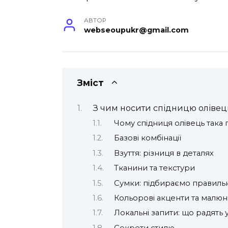
АВТОР
webseoupukr@gmail.com
Зміст
З чим носити спідницю олівець
Чому спідниця олівець така
Базові комбінації
Взуття: різниця в деталях
Тканини та текстури
Сумки: підбираємо правиль
Кольорові акценти та малю
Локальні запити: що радять 
Секрети стилю