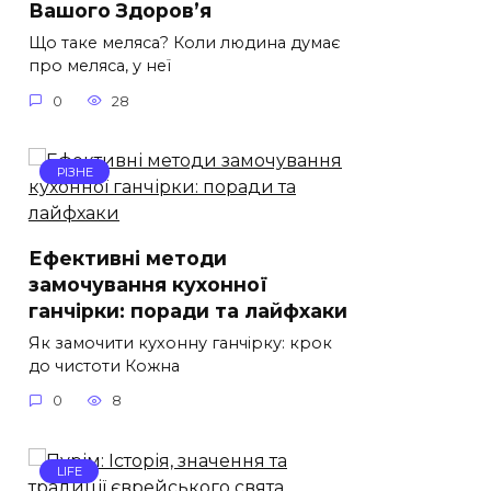
Вашого Здоров’я
Що таке меляса? Коли людина думає
про меляса, у неї
0
28
РІЗНЕ
Ефективні методи
замочування кухонної
ганчірки: поради та лайфхаки
Як замочити кухонну ганчірку: крок
до чистоти Кожна
0
8
LIFE