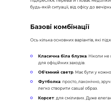
підкреслює переваги і ховає недоліки,
будь-якій ситуації, від офісу до вечір
Базові комбінації
Ось кілька основних варіантів, які під
Класична біла блузка
. Ніколи не
для офіційних заходів.
Об’ємний светр
. Має бути у кожн
Футболка
: просто, лаконічно, зруч
легко створити casual образ.
Корсет
: для сміливих. Дуже елега