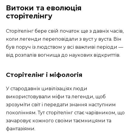
Витоки та еволюція
сторітелінгу
Сторітелінг бере свій початок ще з давніх часів,
коли легенди переповідали з вуст у вуста. Він
був поруч із людством у всі важливі періоди —
від розпалів вогнища до наукових відкриттів.
Сторітелінг і міфологія
У стародавніх цивілізаціях люди
використовували міфи та легенди, щоб
зрозуміти світ і передати знання наступним
поколінням. Тут сторітелінг стає чарівником, що
зачаровує кожного своїми таємницями та
фантазіями.