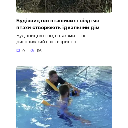
Будівництво пташиних гнізд: як
птахи створюють ідеальний дім
Будівництво гнізд птахами — це
дивовижний світ тваринної
0
116