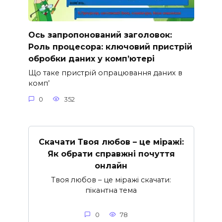
Ось запропонований заголовок:
Роль процесора: ключовий пристрій
обробки даних у комп’ютері
Що таке пристрій опрацювання даних в
комп’
0
352
Скачати Твоя любов – це міражі:
Як обрати справжні почуття
онлайн
Твоя любов – це міражі скачати:
пікантна тема
0
78