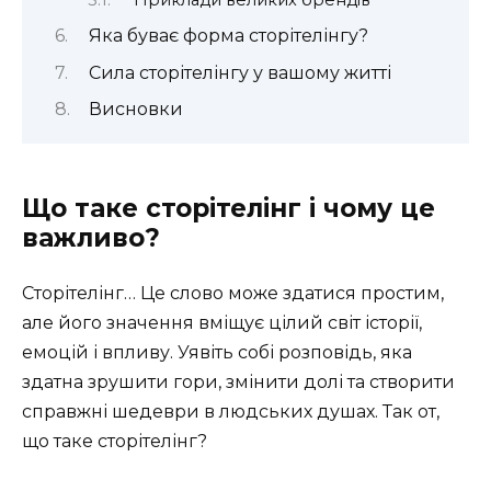
Яка буває форма сторітелінгу?
Сила сторітелінгу у вашому житті
Висновки
Що таке сторітелінг і чому це
важливо?
Сторітелінг… Це слово може здатися простим,
але його значення вміщує цілий світ історії,
емоцій і впливу. Уявіть собі розповідь, яка
здатна зрушити гори, змінити долі та створити
справжні шедеври в людських душах. Так от,
що таке сторітелінг?