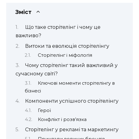
Зміст
Що таке сторітелінг і чому це
важливо?
Витоки та еволюція сторітелінгу
Сторітелінг і міфологія
Чому сторітелінг такий важливий у
сучасному світі?
Ключові моменти сторітелінгу в
бізнесі
Компоненти успішного сторітелінгу
Герої
Конфлікт і розв’язка
Сторітелінг у рекламі та маркетингу
Приклади великих брендів