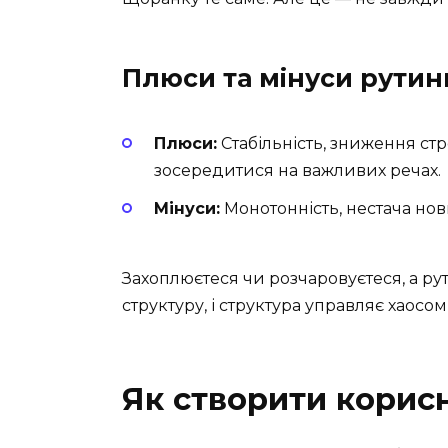
Плюси та мінуси рутин
Плюси:
Стабільність, зниження ст
зосередитися на важливих речах.
Мінуси:
Монотонність, нестача но
Захоплюєтеся чи розчаровуєтеся, а ру
структуру, і структура управляє хаосом
Як створити корис