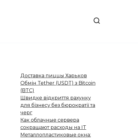
Доставка пиццы Харьков
Обмін Tether (USDT) з Bitcoin
(BTC)
Швидке відкриття рахунку
для бізнесу без бюрократії та
черг
Как облачные сервера
сокращают расходы на IT
Металлопластиковые окна: