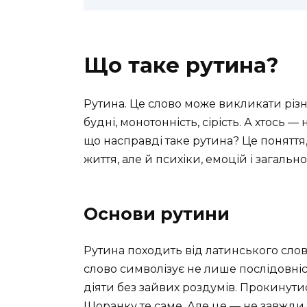
Що таке рутина?
Рутина. Це слово може викликати різні 
будні, монотонність, сірість. А хтось 
що насправді таке рутина? Це понятт
життя, але й психіки, емоцій і загальн
Основи рутини
Рутина походить від латинського слова 
слово символізує не лише послідовніст
діяти без зайвих роздумів. Прокинути
Щоранку те саме. Але це — не завжди 