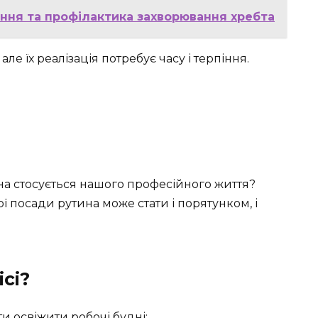
ання та профілактика захворювання хребта
е їх реалізація потребує часу і терпіння.
на стосується нашого професійного життя?
ї посади рутина може стати і порятунком, і
сі?
и освіжити робочі будні: