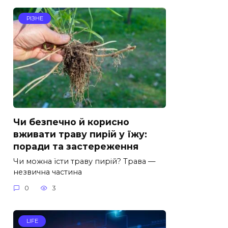
РІЗНЕ
Чи безпечно й корисно
вживати траву пирій у їжу:
поради та застереження
Чи можна їсти траву пирій? Трава —
незвична частина
0
3
LIFE