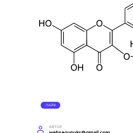
ЛАЙФ
АВТОР
webseoupukr@gmail.com