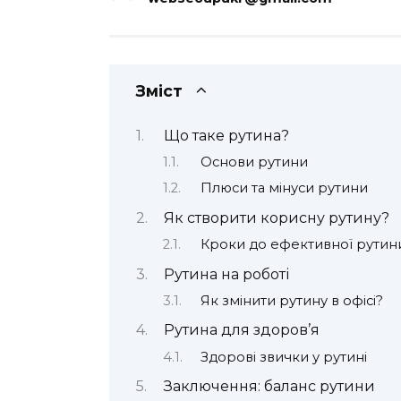
Зміст
Що таке рутина?
Основи рутини
Плюси та мінуси рутини
Як створити корисну рутину?
Кроки до ефективної рутин
Рутина на роботі
Як змінити рутину в офісі?
Рутина для здоров’я
Здорові звички у рутині
Заключення: баланс рутини