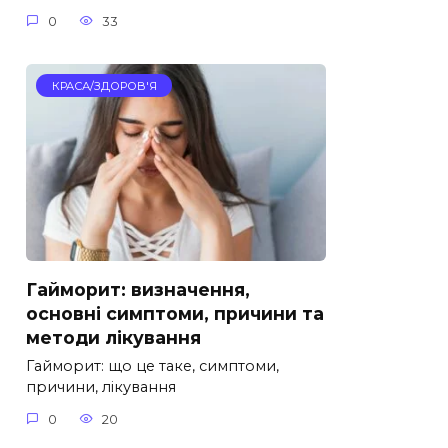
0
33
КРАСА/ЗДОРОВ'Я
Гайморит: визначення,
основні симптоми, причини та
методи лікування
Гайморит: що це таке, симптоми,
причини, лікування
0
20