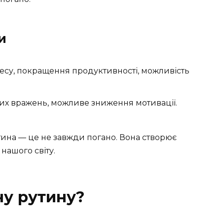
и
ресу, покращення продуктивності, можливість
вих вражень, можливе зниження мотивації.
тина — це не завжди погано. Вона створює
 нашого світу.
ну рутину?