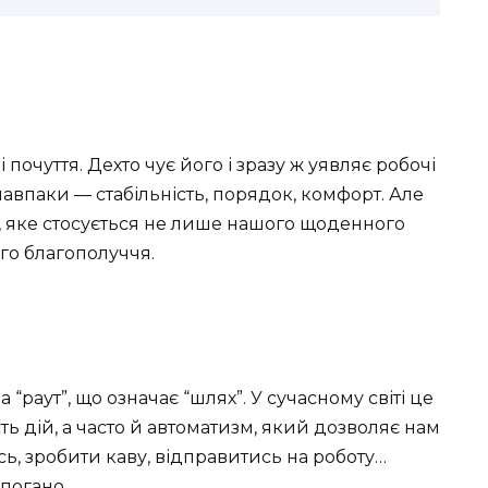
почуття. Дехто чує його і зразу ж уявляє робочі
— навпаки — стабільність, порядок, комфорт. Але
я, яке стосується не лише нашого щоденного
ого благополуччя.
“раут”, що означає “шлях”. У сучасному світі це
ь дій, а часто й автоматизм, який дозволяє нам
сь, зробити каву, відправитись на роботу…
погано.