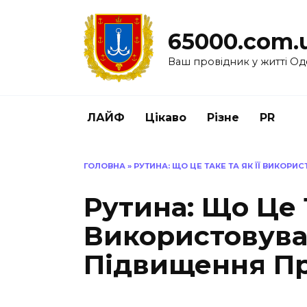
Перейти
до
65000.com.
вмісту
Ваш провідник у житті Од
ЛАЙФ
Цікаво
Різне
PR
ГОЛОВНА
»
РУТИНА: ЩО ЦЕ ТАКЕ ТА ЯК ЇЇ ВИКОР
Рутина: Що Це Т
Використовува
Підвищення Пр