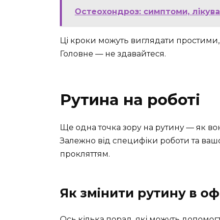
Остеохондроз: симптоми, лікув
Ці кроки можуть виглядати простими, ал
Головне — не здавайтеся.
Рутина на роботі
Ще одна точка зору на рутину — як во
Залежно від специфіки роботи та вашо
прокляттям.
Як змінити рутину в офі
Ось кілька порад, які можуть допомогт