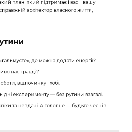
ий план, який підтримає і вас, і вашу
 справжній архітектор власного життя,
рутини
«гальмуєте», де можна додати енергії?
ливо насправді?
оботи, відпочинку і хобі.
ть дні експерименту — без рутини взагалі.
іхи та невдачі. А головне — будьте чесні з