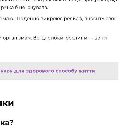
річка б не існувала.
 землю. Щоденно викроює рельєф, вносить свої
м організмам. Всі ці рибки, рослини — вони
цукру для здорового способу життя
ики
чка?