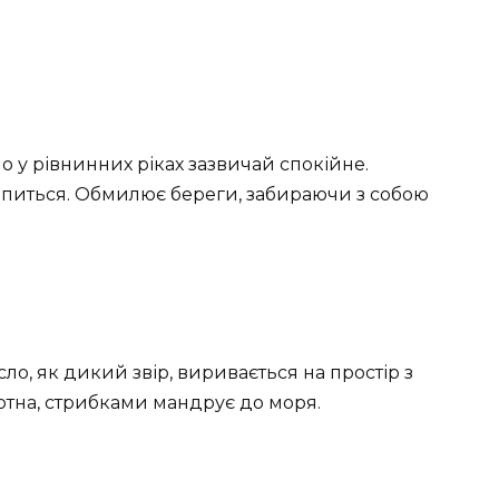
о у рівнинних ріках зазвичай спокійне.
вапиться. Обмилює береги, забираючи з собою
сло, як дикий звір, виривається на простір з
ртна, стрибками мандрує до моря.