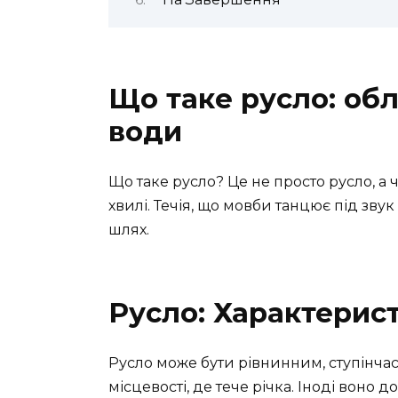
Що таке русло: об
води
Що таке русло? Це не просто русло, а ч
хвилі. Течія, що мовби танцює під звук 
шлях.
Русло: Характерист
Русло може бути рівнинним, ступінча
місцевості, де тече річка. Іноді воно 