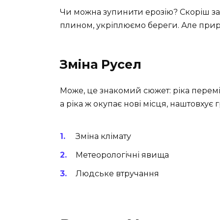
Чи можна зупинити ерозію? Скоріш за 
плином, укріплюємо береги. Але прир
Зміна Русел
Може, це знакомий сюжет: ріка перем
а ріка ж окупає нові місця, наштовхує
Зміна клімату
Метеорологічні явища
Людське втручання