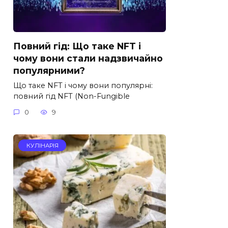
Повний гід: Що таке NFT і
чому вони стали надзвичайно
популярними?
Що таке NFT і чому вони популярні:
повний гід NFT (Non-Fungible
0
9
КУЛІНАРІЯ