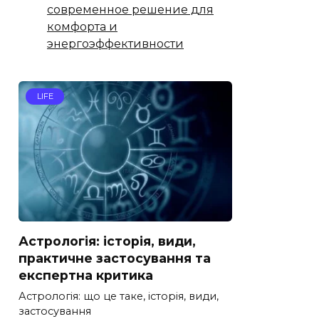
современное решение для
комфорта и
энергоэффективности
LIFE
Астрологія: історія, види,
практичне застосування та
експертна критика
Астрологія: що це таке, історія, види,
застосування