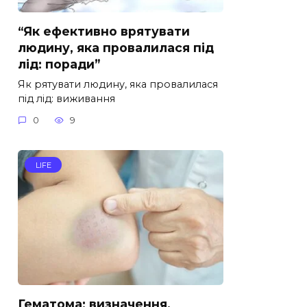
“Як ефективно врятувати
людину, яка провалилася під
лід: поради”
Як рятувати людину, яка провалилася
під лід: виживання
0
9
LIFE
Гематома: визначення,