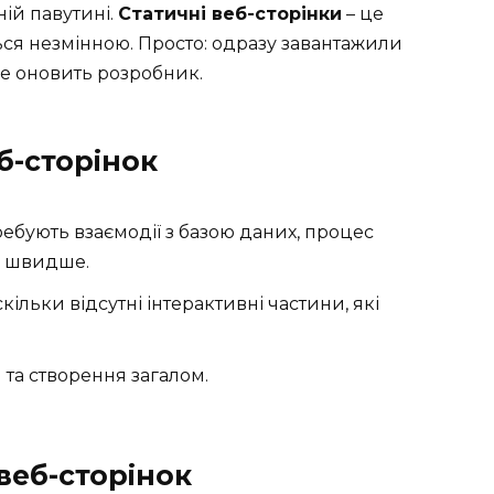
ній павутині.
Статичні веб-сторінки
– це
ься незмінною. Просто: одразу завантажили
 не оновить розробник.
б-сторінок
ребують взаємодії з базою даних, процес
о швидше.
кільки відсутні інтерактивні частини, які
 та створення загалом.
веб-сторінок