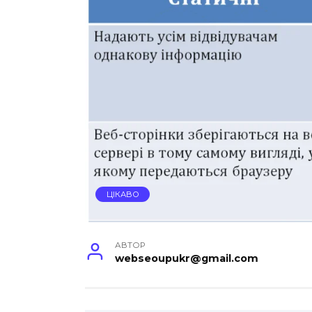
ЦІКАВО
АВТОР
webseoupukr@gmail.com