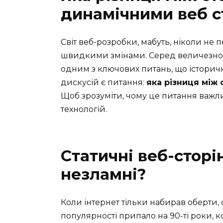
динамічними веб с
Світ веб-розробки, мабуть, ніколи не 
швидкими змінами. Серед величезного 
одним з ключових питань, що історичн
дискусій є питання:
яка різниця між
Щоб зрозуміти, чому це питання важли
технологій.
Статичні веб-сторін
незламні?
Коли інтернет тільки набирав оберти,
популярності припало на 90-ті роки, к