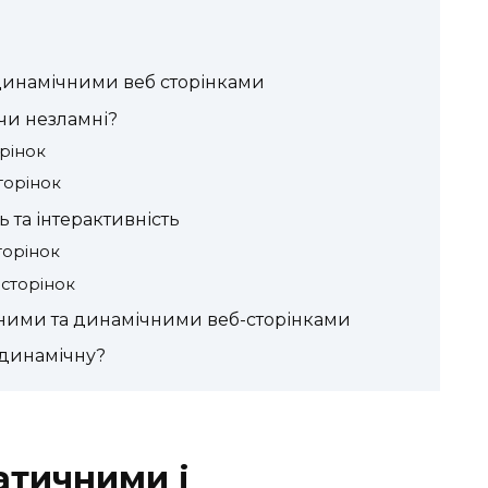
 динамічними веб сторінками
 чи незламні?
рінок
торінок
ь та інтерактивність
торінок
сторінок
ичними та динамічними веб-сторінками
 динамічну?
атичними і