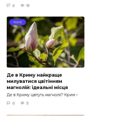
0
19
РІЗНЕ
Де в Криму найкраще
милуватися цвітінням
магнолій: ідеальні місця
Де в Криму цвітуть магнолії? Крим –
0
5