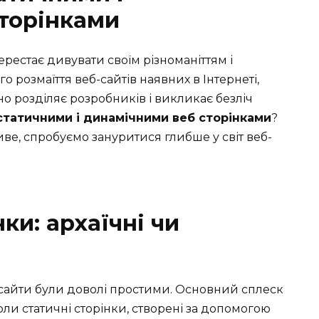
торінками
перестає дивувати своїм різноманіттям і
розмаїття веб-сайтів наявних в Інтернеті,
о розділяє розробників і викликає безліч
 статичними і динамічними веб сторінками
?
ве, спробуємо зануритися глибше у світ веб-
ки: архаїчні чи
 сайти були доволі простими. Основний сплеск
оли статичні сторінки, створені за допомогою