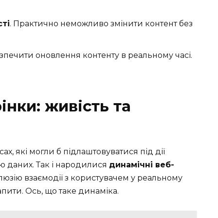
ті
. Практично неможливо змінити контент без
езпечити оновлення контенту в реальному часі.
інки: живість та
ах, які могли б підлаштовуватися під дії
ою даних. Так і народилися
динамічні веб-
ілюзію взаємодії з користувачем у реальному
апити. Ось, що таке динаміка.