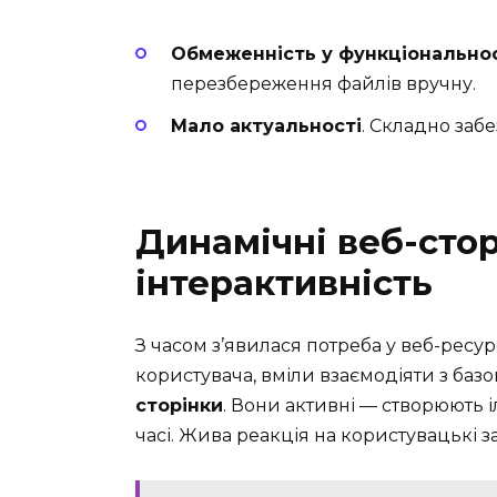
Обмеженність у функціональнос
перезбереження файлів вручну.
Мало актуальності
. Складно заб
Динамічні веб-стор
інтерактивність
З часом з’явилася потреба у веб-ресурс
користувача, вміли взаємодіяти з баз
сторінки
. Вони активні — створюють 
часі. Жива реакція на користувацькі з