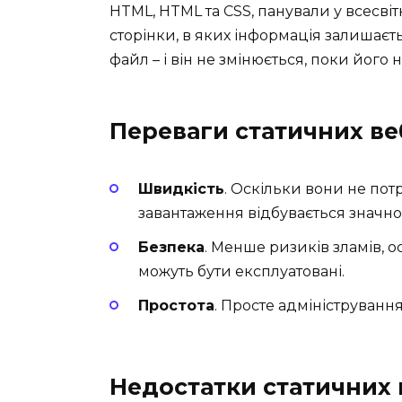
HTML, HTML та CSS, панували у всесвіт
сторінки, в яких інформація залишаєт
файл – і він не змінюється, поки його
Переваги статичних ве
Швидкість
. Оскільки вони не пот
завантаження відбувається значн
Безпека
. Менше ризиків зламів, ос
можуть бути експлуатовані.
Простота
. Просте адміністрування
Недостатки статичних 