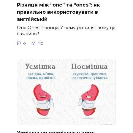
Різниця між “one” та “ones”: як
правильно використовувати в
англійській
One Ones Різниця: У чому різниця і чому це
важливо?
0
110
Усмішка чи посмішка: у чому