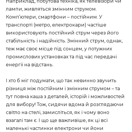
Наприклад, побутова техніка, як телевізори чи
лампи, живляться змінним струмом.
Комп’ютери, смартфони – постійним. У
транспорті (метро, електрокари) частіше
використовують постійний струм через його
стабільність і надійність. Змінний струм, однак,
теж має своє місце під сонцем, у потужних
промислових установках та під час передачі
енергії на відстань.
І хто б міг подумати, що так невинно звучить
різниця між постійним і змінним струмом – та
тут повна каша з деталей, історій і можливостей
для вибору! Тож, сидячи вдома й розглядаючи
світло на стелі, замисліться, як і чому воно
взагалі там є. І що ще важливіше, як ці всі
маленькі частинки електрони чи йони