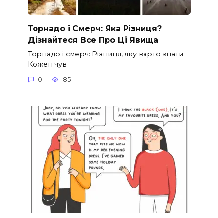
Торнадо і Смерч: Яка Різниця?
Дізнайтеся Все Про Ці Явища
Торнадо і смерч: Різниця, яку варто знати
Кожен чув
0
85