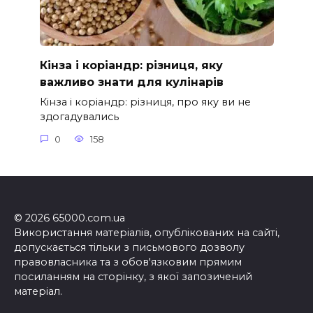
Кінза і коріандр: різниця, яку
важливо знати для кулінарів
Кінза і коріандр: різниця, про яку ви не
здогадувались
0
158
© 2026 65000.com.ua
Використання матеріалів, опублікованих на сайті,
допускається тільки з письмового дозволу
правовласника та з обов'язковим прямим
посиланням на сторінку, з якої запозичений
матеріал.