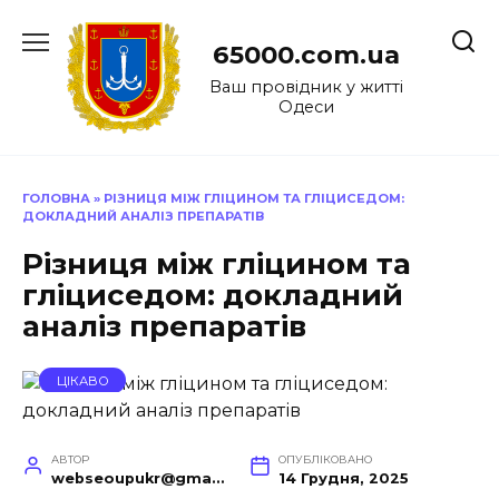
Перейти
до
65000.com.ua
вмісту
Ваш провідник у житті
Одеси
ГОЛОВНА
»
РІЗНИЦЯ МІЖ ГЛІЦИНОМ ТА ГЛІЦИСЕДОМ:
ДОКЛАДНИЙ АНАЛІЗ ПРЕПАРАТІВ
Різниця між гліцином та
гліциседом: докладний
аналіз препаратів
ЦІКАВО
АВТОР
ОПУБЛІКОВАНО
webseoupukr@gmail.com
14 Грудня, 2025