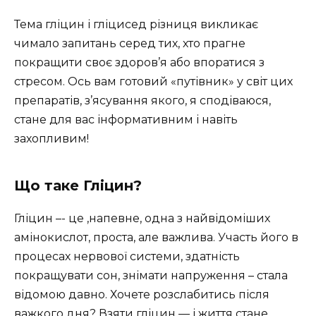
Тема гліцин і гліцисед різниця викликає
чимало запитань серед тих, хто прагне
покращити своє здоров’я або впоратися з
стресом. Ось вам готовий «путівник» у світ цих
препаратів, з’ясування якого, я сподіваюся,
стане для вас інформативним і навіть
захопливим!
Що таке Гліцин?
Гліцин –- це ,напевне, одна з найвідоміших
амінокислот, проста, але важлива. Участь його в
процесах нервової системи, здатність
покращувати сон, знімати напруження – стала
відомою давно. Хочете розслабитись після
важкого дня? Взяти гліцин — і життя стане