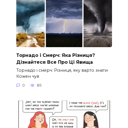
Торнадо і Смерч: Яка Різниця?
Дізнайтеся Все Про Ці Явища
Торнадо і смерч: Різниця, яку варто знати
Кожен чув
0
85