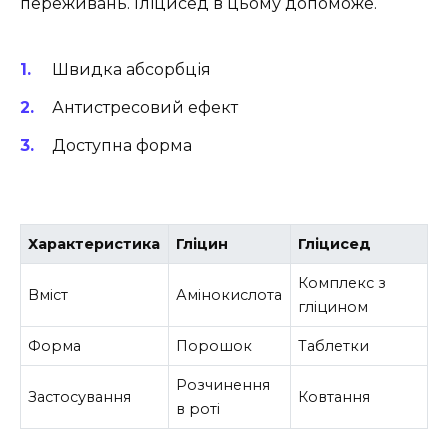
переживань. Гліцисед в цьому допоможе.
Швидка абсорбція
Антистресовий ефект
Доступна форма
Характеристика
Гліцин
Гліцисед
Комплекс з
Вміст
Амінокислота
гліцином
Форма
Порошок
Таблетки
Розчинення
Застосування
Ковтання
в роті