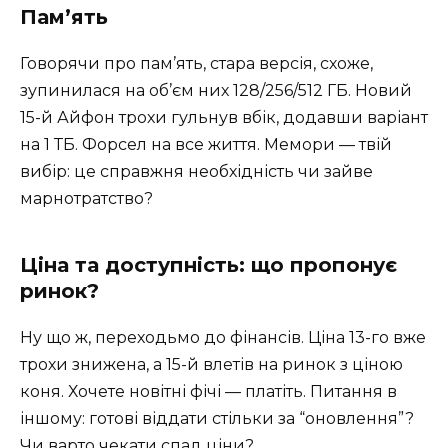
Пам’ять
Говорячи про пам’ять, стара версія, схоже,
зупинилася на об’єм них 128/256/512 ГБ. Новий
15-й Айфон трохи гульнув вбік, додавши варіант
на 1 ТБ. Форсел на все життя. Мемори — твій
вибір: це справжня необхідність чи зайве
марнотратство?
Ціна та доступність: що пропонує
ринок?
Ну що ж, переходьмо до фінансів. Ціна 13-го вже
трохи знижена, а 15-й влетів на ринок з ціною
коня. Хочете новітні фічі — платіть. Питання в
іншому: готові віддати стільки за “оновлення”?
Чи варто чекати спад ціни?