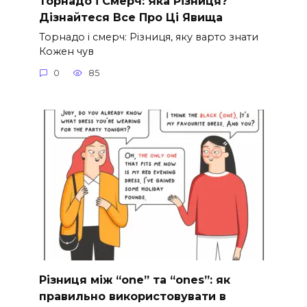
Торнадо і Смерч: Яка Різниця?
Дізнайтеся Все Про Ці Явища
Торнадо і смерч: Різниця, яку варто знати
Кожен чув
0
85
Різниця між “one” та “ones”: як
правильно використовувати в