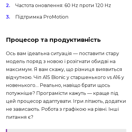
Частота оновлення: 60 Hz проти 120 Hz
Підтримка ProMotion
Процесор та продуктивність
Ось вам ідеальна ситуація — поставити стару
модель поряд з новою і розігнати обидві на
максимум. Я вам скажу, що різниця виявиться
відчутною. Чіп A15 Bionic у старшенького vs A16 у
новенького… Реально, навіщо брати щось
потужніше? Програмісти кажуть — краще під
цей процесор адаптувати. Ігри літають, додатки
не зависають. Робота з графікою на рівні. Інші
питання є?