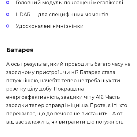
Головний модуль: покращені мегапікселі
LiDAR — для специфічних моментів
Удосконалені нічні знімки
Батарея
А ось і результат, який проводить багато часу на
зарядному пристрої… чи ні? Батарея стала
потужнішою, начебто тепер не треба шукати
розетку цілу добу. Покращена
енергоефективність, завдяки чіпу A16. Часть
зарядки тепер справді міцніша. Проте, є і ті, хто
переживає, що до вечора не вистачить… А от
від вас залежить, як витратити цю потужність.