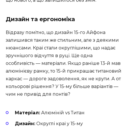
що нового, а що залишилося без змін.
Дизайн та ергономіка
Відразу помітно, що дизайн 15-го Айфона
залишився таким же стильним, але з деякими
нюансами. Краї стали округлішими, що надає
зручнішого відчуття в руці. Ще одна
особливість — матеріали. Якщо раніше 13-й мав
алюмінієву рамку, то 15-й прикрашає титановий
каркас — дороге задоволення, як не крути. А от
кольорові рішення? У 15-му більше варіантів —
чим не привід для понтів?
Матеріал:
Алюміній vs Титан
Дизайн:
Округлі краї у 15-му