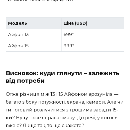
Модель
Ціна (USD)
Айфон 13
699*
Айфон 15
999*
Висновок: куди глянути – залежить
від потреби
Отже різниця між 13 і 15 Айфоном зрозуміла —
багато з боку потужності, екрана, камери. Але чи
ти готовий розлучитися з грошима заради 15-
ки? Ну тут вже справа смаку. До речі, у когось
вже є? Якщо так, то що скажете?