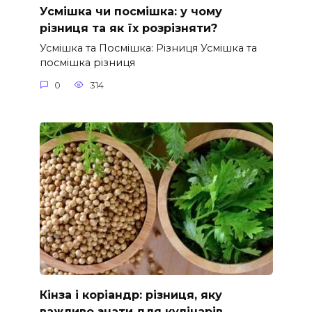
Усмішка чи посмішка: у чому
різниця та як їх розрізняти?
Усмішка та Посмішка: Різниця Усмішка та
посмішка різниця
0
314
Кінза і коріандр: різниця, яку
важливо знати для кулінарів