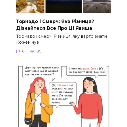
Торнадо і Смерч: Яка Різниця?
Дізнайтеся Все Про Ці Явища
Торнадо і смерч: Різниця, яку варто знати
Кожен чув
0
85