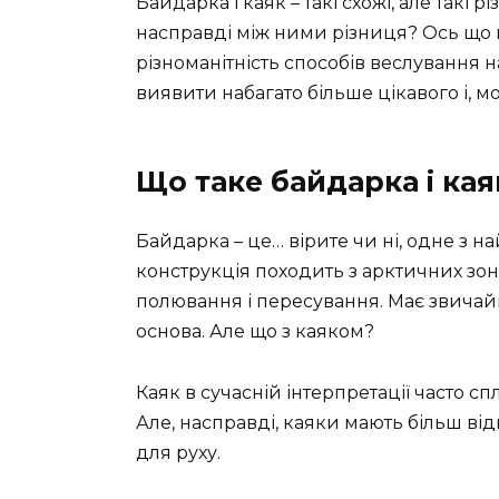
Байдарка і каяк – такі схожі, але такі
насправді між ними різниця? Ось що ц
різноманітність способів веслування 
виявити набагато більше цікавого і, м
Що таке байдарка і ка
Байдарка – це… вірите чи ні, одне з на
конструкція походить з арктичних зон
полювання і пересування. Має звичайн
основа. Але що з каяком?
Каяк в сучасній інтерпретації часто сп
Але, насправді, каяки мають більш ві
для руху.