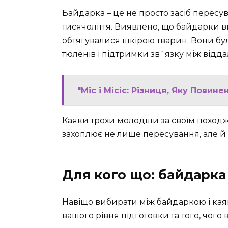
Байдарка – це не просто засіб пересува
тисячоліття. Виявлено, що байдарки ви
обтягувалися шкірою тварин. Вони бу
тюленів і підтримки зв`язку між від
"Міс і Місіс: Різниця, Яку Повин
Каяки трохи молодши за своїм походже
захоплює не лише пересування, але й с
Для кого що: байдарка 
Навіщо вибирати між байдаркою і каяк
вашого рівня підготовки та того, чого 