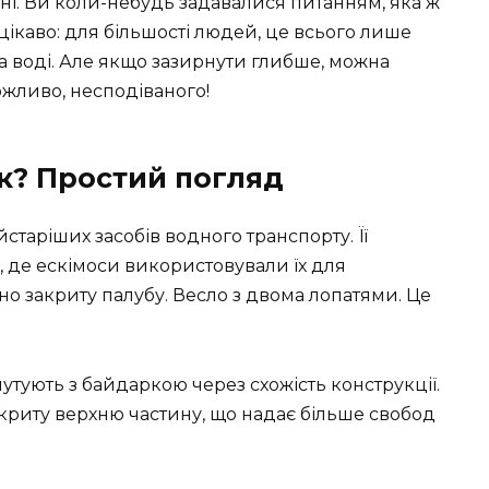
 різні. Ви коли-небудь задавалися питанням, яка ж
ікаво: для більшості людей, це всього лише
на воді. Але якщо зазирнути глибше, можна
ожливо, несподіваного!
як? Простий погляд
йстаріших засобів водного транспорту. Її
, де ескімоси використовували їх для
о закриту палубу. Весло з двома лопатями. Це
лутують з байдаркою через схожість конструкції.
дкриту верхню частину, що надає більше свобод