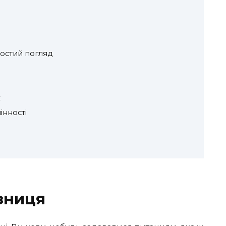
ростий погляд
к
інності
ізниця