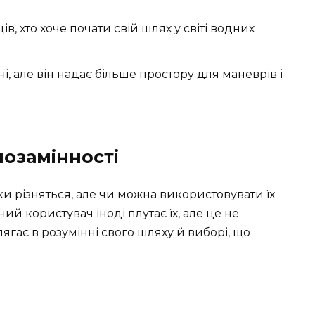
ів, хто хоче почати свій шлях у світі водних
і, але він надає більше простору для маневрів і
озамінності
ки різняться, але чи можна використовувати їх
ий користувач іноді плутає їх, але це не
ягає в розумінні свого шляху й виборі, що