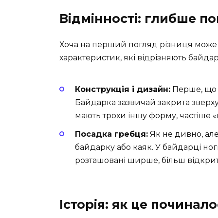
Відмінності: глибше п
Хоча на перший погляд різниця може 
характеристик, які відрізняють байдар
Конструкція і дизайн:
Перше, що к
Байдарка зазвичай закрита зверху
мають трохи іншу форму, частіше «
Посадка гребця:
Як не дивно, ал
байдарку або каяк. У байдарці ног
розташовані ширше, більш відкрит
Історія: як це починал