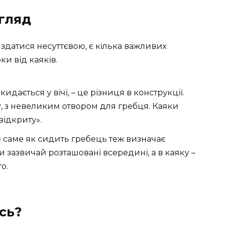
огляд
здатися несуттєвою, є кілька важливих
ки від каяків.
идається у вічі, – це різниця в конструкції.
, з невеликим отвором для гребця. Каяки
відкриту».
е саме як сидить гребець теж визначає
и зазвичай розташовані всередині, а в каяку –
о.
ось?