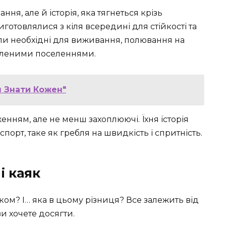
ння, але й історія, яка тягнеться крізь
готовлялися з кіля всередині для стійкості та
ли необхідні для виживання, полювання на
даленими поселеннями.
ен Знати Кожен"
нням, але не менш захоплюючі. Їхня історія
порт, таке як гребля на швидкість і спритність.
і каяк
ом? І… яка в цьому різниця? Все залежить від
ви хочете досягти.