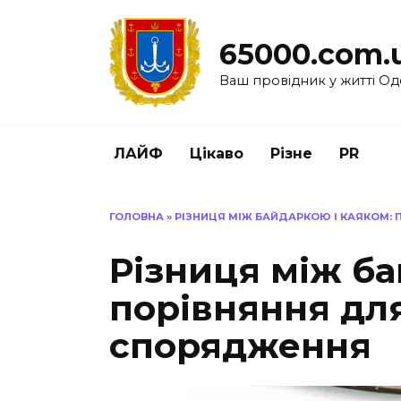
Перейти
до
65000.com.
вмісту
Ваш провідник у житті Од
ЛАЙФ
Цікаво
Різне
PR
ГОЛОВНА
»
РІЗНИЦЯ МІЖ БАЙДАРКОЮ І КАЯКОМ:
Різниця між ба
порівняння дл
спорядження