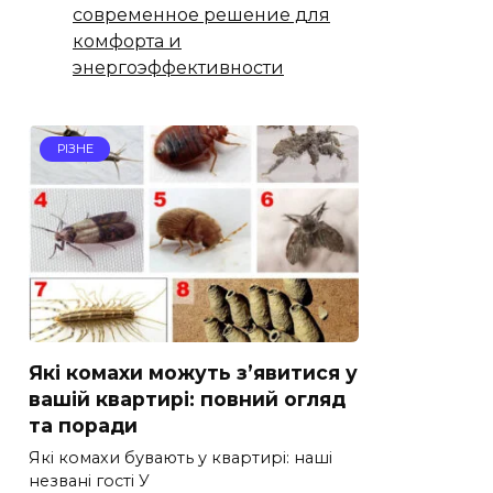
современное решение для
комфорта и
энергоэффективности
РІЗНЕ
Які комахи можуть з’явитися у
вашій квартирі: повний огляд
та поради
Які комахи бувають у квартирі: наші
незвані гості У