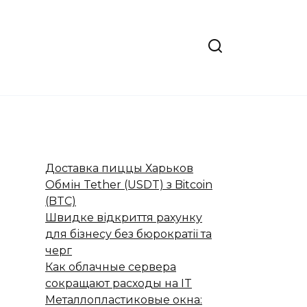
Доставка пиццы Харьков
Обмін Tether (USDT) з Bitcoin
(BTC)
Швидке відкриття рахунку
для бізнесу без бюрократії та
черг
Как облачные сервера
сокращают расходы на IT
Металлопластиковые окна: