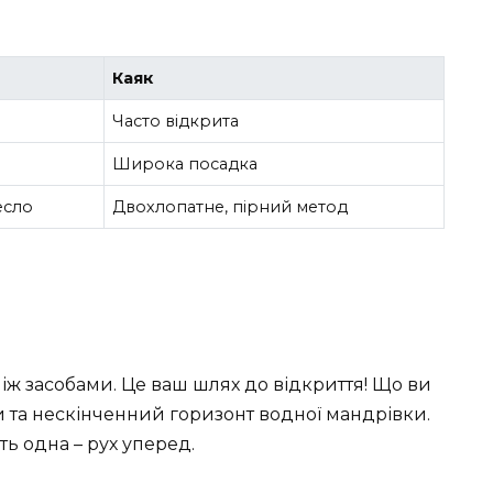
Каяк
Часто відкрита
Широка посадка
есло
Двохлопатне, пірний метод
між засобами. Це ваш шлях до відкриття! Що ви
 та нескінченний горизонт водної мандрівки.
уть одна – рух уперед.