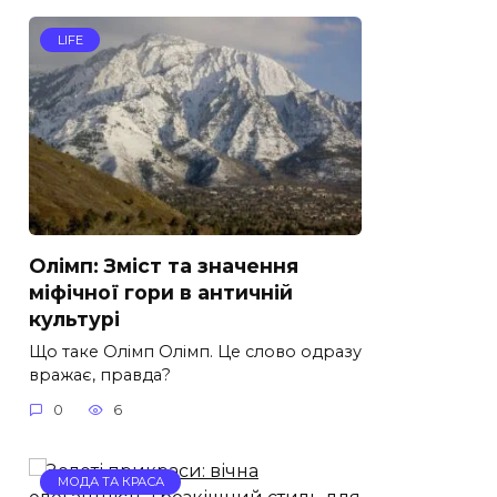
LIFE
Олімп: Зміст та значення
міфічної гори в античній
культурі
Що таке Олімп Олімп. Це слово одразу
вражає, правда?
0
6
МОДА ТА КРАСА