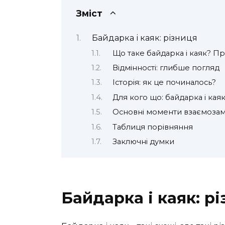
Зміст
Байдарка і каяк: різниця
Що таке байдарка і каяк? П
Відмінності: глибше погляд
Історія: як це починалось?
Для кого що: байдарка і кая
Основні моменти взаємозам
Таблиця порівняння
Заключні думки
Байдарка і каяк: р