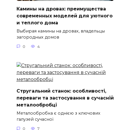
Камины на дровах: преимущества
современных моделей для уютного
и теплого дома
Выбирая камины на дровах, владельцы
загородных домов
0
4
Стругальний станок: особливості,
переваги та застосування в сучасній
металообробці
Металообробка є однією з ключових
галузей сучасної
0
7