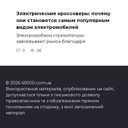
Электрические кроссоверы: почему
они становятся самым популярным
видом электромобилей
Электромобили стремительно
завоевывают рынок благодаря
0
26
© 2026 65000.com.ua
Використання матеріалів, опублікованих на сайті,
допускається тільки з письмового дозволу
правовласника та з обов'язковим прямим
посиланням на сторінку, з якої запозичений
матеріал.