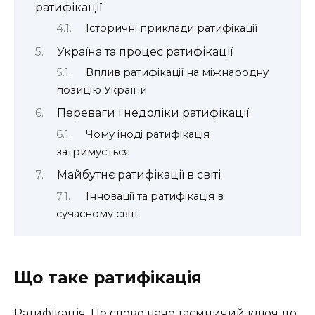
ратифікації
Історичні приклади ратифікації
Україна та процес ратифікації
Вплив ратифікації на міжнародну
позицію України
Переваги і недоліки ратифікації
Чому іноді ратифікація
затримується
Майбутнє ратифікації в світі
Інновації та ратифікація в
сучасному світі
Що таке ратифікація
Ратифікація. Це слово наче таємничий ключ до