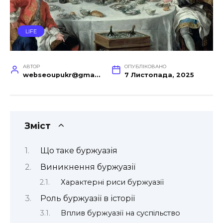
LIFE
АВТОР
ОПУБЛІКОВАНО
webseoupukr@gmail.com
7 Листопада, 2025
Зміст
Що таке буржуазія
Виникнення буржуазії
Характерні риси буржуазії
Роль буржуазії в історії
Вплив буржуазії на суспільство