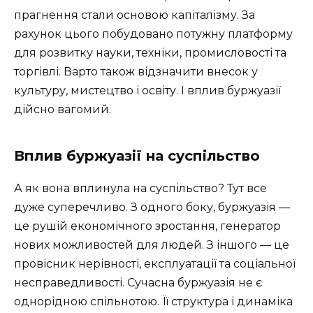
прагнення стали основою капіталізму. За
рахунок цього побудовано потужну платформу
для розвитку науки, техніки, промисловості та
торгівлі. Варто також відзначити внесок у
культуру, мистецтво і освіту. І вплив буржуазії
дійсно вагомий.
Вплив буржуазії на суспільство
А як вона вплинула на суспільство? Тут все
дуже суперечливо. З одного боку, буржуазія —
це рушій економічного зростання, генератор
нових можливостей для людей. З іншого — це
провісник нерівності, експлуатації та соціальної
несправедливості. Сучасна буржуазія не є
однорідною спільнотою. Її структура і динаміка