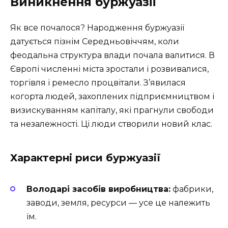
Виникнення буржуазії
Як все почалося? Народження буржуазії
датується пізнім Середньовіччям, коли
феодальна структура влади почала валитися. В
Європі численні міста зростали і розвивалися,
торгівля і ремесло процвітали. З’явилася
когорта людей, захоплених підприємництвом і
визискуванням капіталу, які прагнули свободи
та незалежності. Ці люди створили новий клас.
Характерні риси буржуазії
Володарі засобів виробництва:
фабрики,
заводи, земля, ресурси — усе це належить
їм.