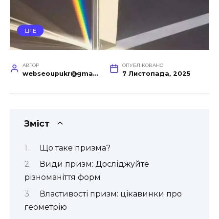
LIFE
АВТОР
ОПУБЛІКОВАНО
webseoupukr@gmail.com
7 Листопада, 2025
Зміст
Що таке призма?
Види призм: Досліджуйте
різноманіття форм
Властивості призм: цікавинки про
геометрію