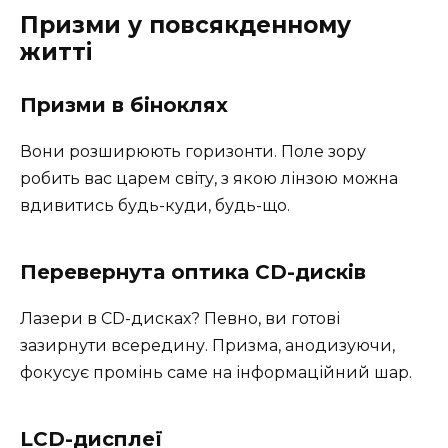
Призми у повсякденному
житті
Призми в біноклях
Вони розширюють горизонти. Поле зору
робить вас царем світу, з якою лінзою можна
вдивитись будь-куди, будь-що.
Перевернута оптика CD-дисків
Лазери в CD-дисках? Певно, ви готові
зазирнути всередину. Призма, анодизуючи,
фокусує промінь саме на інформаційний шар.
LCD-дисплеї