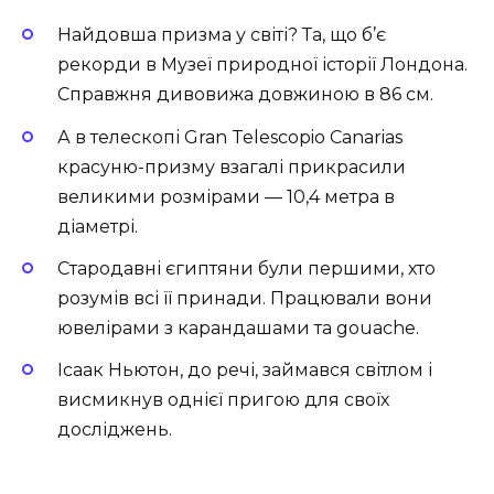
Найдовша призма у світі? Та, що б’є
рекорди в Музеї природної історії Лондона.
Справжня дивовижа довжиною в 86 см.
А в телескопі Gran Telescopio Canarias
красуню-призму взагалі прикрасили
великими розмірами — 10,4 метра в
діаметрі.
Стародавні єгиптяни були першими, хто
розумів всі її принади. Працювали вони
ювелірами з карандашами та gouache.
Ісаак Ньютон, до речі, займався світлом і
висмикнув однієї пригою для своїх
досліджень.