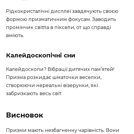
Рідкокристалічні дисплеї завдячують своєю
формою призматичним фокусам. Заводить
промінчик світла в піксели, от що справді
вміють.
Калейдоскопічні сни
Калейдоскопи? Вібрації дитячих пам’ятей!
Призма розкидає шматочки веселки,
створюючи нереальні візерунки, які
забризкають весь світ.
Висновок
Призми мають незбагненну чарівність. Вони