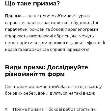
Що таке призма?
Призма — це не просто об’ємна фігура, а
справжня чарівна частинка світобудови. Дві
паралельні основи та бокові паралелограми
створюють захоплюючі обриси, які можуть
перетворитися в дивовижні візуальні ефекти. Її
краса та загадковість справді вражають!
Види призм: Досліджуйте
різноманіття форм
Світ призм різноманітний. Залежно від нахилу
бокових ребер, вони діляться на такі види:
Пряма призма: Її бокові ребра стоять як