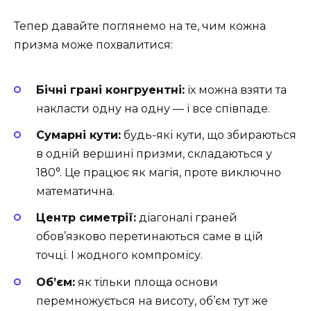
Тепер давайте поглянемо на те, чим кожна
призма може похвалитися:
Бічні грані конгруентні:
їх можна взяти та
накласти одну на одну — і все співпаде.
Сумарні кути:
будь-які кути, що збираються
в одній вершині призми, складаються у
180°. Це працює як магія, проте виключно
математична.
Центр симетрії:
діагоналі граней
обов’язково перетинаються саме в цій
точці. І жодного компромісу.
Об’єм:
як тільки площа основи
перемножується на висоту, об’єм тут же