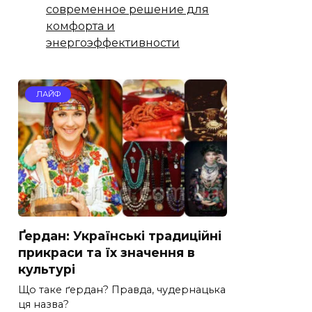
современное решение для
комфорта и
энергоэффективности
ЛАЙФ
Ґердан: Українські традиційні
прикраси та їх значення в
культурі
Що таке ґердан? Правда, чудернацька
ця назва?