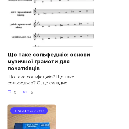
Що таке сольфеджіо: основи
музичної грамоти для
початківців
Що таке сольфеджіо? Що таке
сольфеджіо? О, це складне
0
16
UNCATEGORIZED