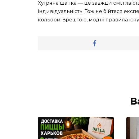
Хутряна шапка — це завжди сміливість
індивідуальність. Тож не бійтеся експ
кольори. Зрештою, модні правила існую
В