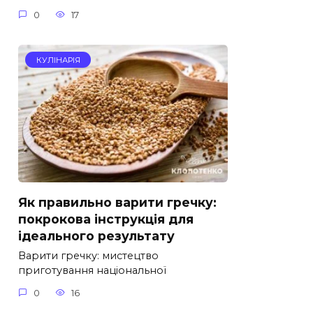
0
17
КУЛІНАРІЯ
Як правильно варити гречку:
покрокова інструкція для
ідеального результату
Варити гречку: мистецтво
приготування національної
0
16