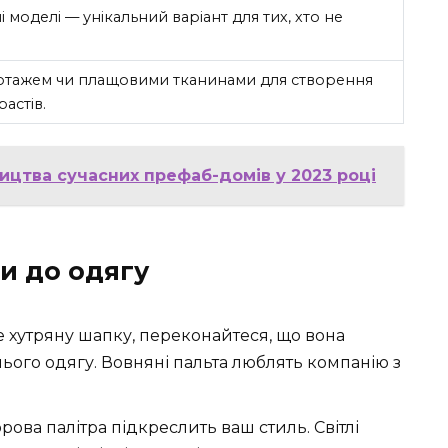
 моделі — унікальний варіант для тих, хто не
котажем чи плащовими тканинами для створення
астів.
ицтва сучасних префаб-домів у 2023 році
и до одягу
е хутряну шапку, переконайтеся, що вона
ього одягу. Вовняні пальта люблять компанію з
рова палітра підкреслить ваш стиль. Світлі