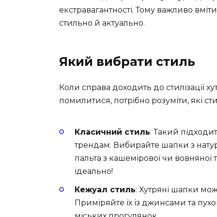
екстравагантності. Тому важливо вміт
стильно й актуально.
Який вибрати стиль
Коли справа доходить до стилізації хут
помилитися, потрібно розуміти, які с
Класичний стиль
: Такий підходит
трендам. Вибирайте шапки з натур
пальта з кашемірової чи вовняної
ідеально!
Кежуал стиль
: Хутряні шапки мож
Приміряйте їх із джинсами та пух
міських прогулянок.