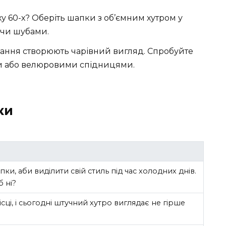
ху 60-х? Оберіть шапки з об’ємним хутром у
 чи шубами.
нання створюють чарівний вигляд. Спробуйте
ми або велюровими спідницями.
ки
и, аби виділити свій стиль під час холодних днів.
б ні?
місці, і сьогодні штучний хутро виглядає не гірше