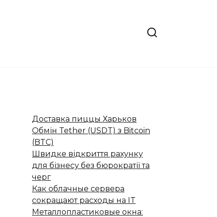
Доставка пиццы Харьков
Обмін Tether (USDT) з Bitcoin
(BTC)
Швидке відкриття рахунку
для бізнесу без бюрократії та
черг
Как облачные сервера
сокращают расходы на IT
Металлопластиковые окна: