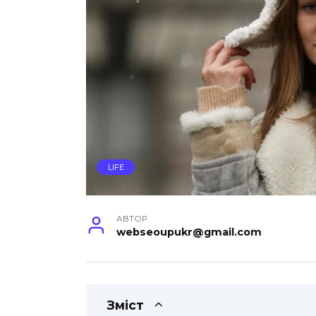
LIFE
АВТОР
webseoupukr@gmail.com
Зміст