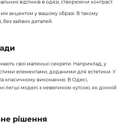
льних відтінків в одязі, створюючи контраст.
им акцентом у вашому образі. В такому
, без зайвих деталей.
ради
 мають свої маленькі секрети. Наприклад, у
истими елементами, доданими для естетики. У
 та класичному виконанню. В Одесі,
і легші моделі з невеликою кутсою, як донній
ьне рішення