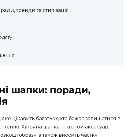
ради, тренди та стилізація
одягу
ішення
ні шапки: поради,
ія
яке цікавить багатьох, хто бажає залишатися в
і тепло. Хутряна шапка — це той аксесуар,
озкоші образу, а також вносить частку