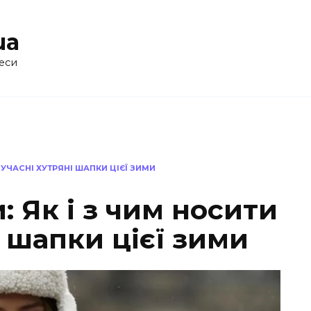
ua
еси
СУЧАСНІ ХУТРЯНІ ШАПКИ ЦІЄЇ ЗИМИ
: Як і з чим носити
і шапки цієї зими