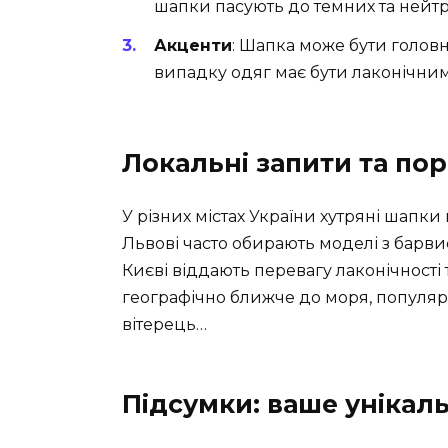
шапки пасують до темних та нейтра
Акценти
: Шапка може бути головн
випадку одяг має бути лаконічним
Локальні запити та по
У різних містах України хутряні шапки
Львові часто обирають моделі з барв
Києві віддають перевагу лаконічності
географічно ближче до моря, популярн
вітерець…
Підсумки: ваше унікал