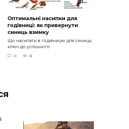
Оптимальні насипки для
годівниці: як привернути
синиць взимку
Що насипати в годівницю для синиць:
ключ до успішного
0
8
ся