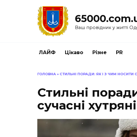
Перейти
до
65000.com.
вмісту
Ваш провідник у житті Од
ЛАЙФ
Цікаво
Різне
PR
ГОЛОВНА
»
СТИЛЬНІ ПОРАДИ: ЯК І З ЧИМ НОСИТИ 
Стильні поради
сучасні хутрян