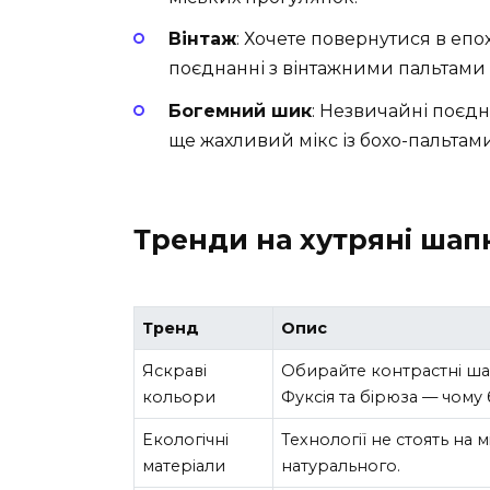
Вінтаж
: Хочете повернутися в епо
поєднанні з вінтажними пальтами
Богемний шик
: Незвичайні поєд
ще жахливий мікс із бохо-пальта
Тренди на хутряні шап
Тренд
Опис
Яскраві
Обирайте контрастні шапк
кольори
Фуксія та бірюза — чому 
Екологічні
Технології не стоять на 
матеріали
натурального.