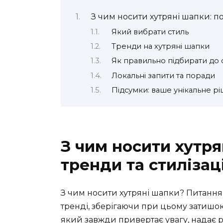
З чим носити хутряні шапки: по
Який вибрати стиль
Тренди на хутряні шапки
Як правильно підбирати до 
Локальні запити та поради
Підсумки: ваше унікальне р
З чим носити хутря
тренди та стилізац
З чим носити хутряні шапки? Питання, 
тренді, зберігаючи при цьому затишок 
який завжди привертає увагу, надає р