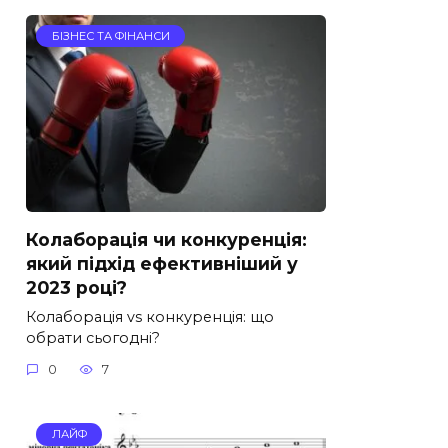
БІЗНЕС ТА ФІНАНСИ
Колаборація чи конкуренція:
який підхід ефективніший у
2023 році?
Колаборація vs конкуренція: що
обрати сьогодні?
0
7
ЛАЙФ