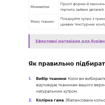
Прості форми й лаконічні
Мінімалізм
терпить зайвих деталей.
Поєднуйте хутро з три
Микс тканин
цікавих текстурних контр
Ефективні матеріали для будівн
Як правильно підбират
Вибір тканини
: Коли ви вибираєт
відповідає тканинам вашого верхн
натуральним хутром.
Колірна гама
: Збалансована кольо