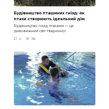
Будівництво пташиних гнізд: як
птахи створюють ідеальний дім
Будівництво гнізд птахами — це
дивовижний світ тваринної
0
116