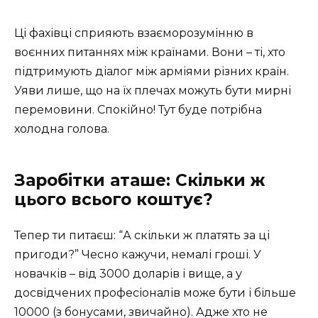
Ці фахівці сприяють взаєморозумінню в
воєнних питаннях між країнами. Вони – ті, хто
підтримують діалог між арміями різних країн.
Уяви лише, що на їх плечах можуть бути мирні
перемовини. Спокійно! Тут буде потрібна
холодна голова.
Заробітки аташе: Скільки ж
цього всього коштує?
Тепер ти питаєш: “А скільки ж платять за ці
пригоди?” Чесно кажучи, немалі гроші. У
новачків – від 3000 доларів і вище, а у
досвідчених професіоналів може бути і більше
10000 (з бонусами, звичайно). Адже хто не