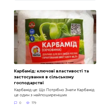
Карбамід: ключові властивості та
застосування в сільському
господарстві
Карбамід це: Що Потрібно Знати Карбамід
це один з найпоширеніших
0
179