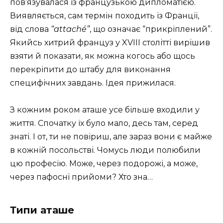
пов’язувалася із французькою дипломатією.
Виявляється, сам термін походить із Франції,
від слова
“attaché”
, що означає “прикріплений”.
Якийсь хитрий француз у XVIII столітті вирішив
взяти й показати, як можна когось або щось
перекріпити до штабу для виконання
специфічних завдань. Ідея прижилася.
З кожним роком аташе усе більше входили у
життя. Спочатку їх було мало, десь там, серед
знаті. І от, ти не повіриш, але зараз вони є майже
в кожній посольстві. Чомусь люди полюбили
цю професію. Може, через подорожі, а може,
через пафосні прийоми? Хто зна…
Типи аташе