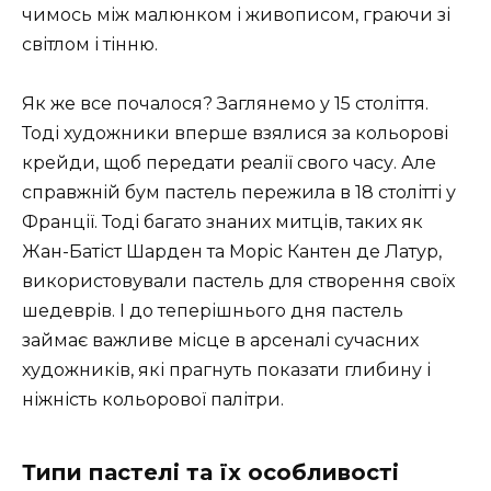
чимось між малюнком і живописом, граючи зі
світлом і тінню.
Як же все почалося? Заглянемо у 15 століття.
Тоді художники вперше взялися за кольорові
крейди, щоб передати реалії свого часу. Але
справжній бум пастель пережила в 18 столітті у
Франції. Тоді багато знаних митців, таких як
Жан-Батіст Шарден та Моріс Кантен де Латур,
використовували пастель для створення своїх
шедеврів. І до теперішнього дня пастель
займає важливе місце в арсеналі сучасних
художників, які прагнуть показати глибину і
ніжність кольорової палітри.
Типи пастелі та їх особливості