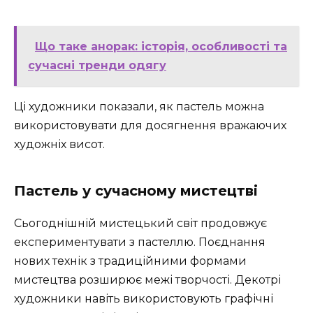
Що таке анорак: історія, особливості та
сучасні тренди одягу
Ці художники показали, як пастель можна
використовувати для досягнення вражаючих
художніх висот.
Пастель у сучасному мистецтві
Сьогоднішній мистецький світ продовжує
експериментувати з пастеллю. Поєднання
нових технік з традиційними формами
мистецтва розширює межі творчості. Декотрі
художники навіть використовують графічні