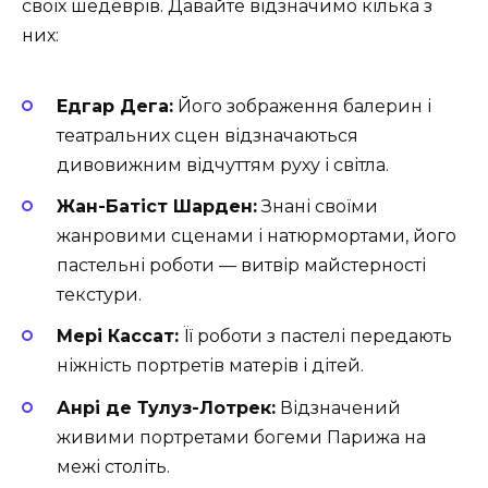
своїх шедеврів. Давайте відзначимо кілька з
них:
Едгар Дега:
Його зображення балерин і
театральних сцен відзначаються
дивовижним відчуттям руху і світла.
Жан-Батіст Шарден:
Знані своїми
жанровими сценами і натюрмортами, його
пастельні роботи — витвір майстерності
текстури.
Мері Кассат:
Її роботи з пастелі передають
ніжність портретів матерів і дітей.
Анрі де Тулуз-Лотрек:
Відзначений
живими портретами богеми Парижа на
межі століть.