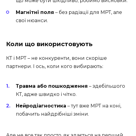
що може бути шкідливо; робимо висновки.
Магнітні поля
– без радіації для МРТ, але
свої нюанси.
Коли що використовують
КТ і МРТ – не конкуренти, вони скоріше
партнери. І ось, коли кого вибирають:
Травма або пошкодження
– здебільшого
КТ, адже швидко і чітко.
Нейродіагностика
– тут вже МРТ на коні,
побачить найдрібніші зміни.
Але не все так просто, як здається на перший