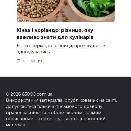
Кінза і коріандр: різниця, яку
важливо знати для кулінарів
Кінза і коріандр: різниця, про яку ви не
здогадувались
0
158
© 2026 65000.com.ua
Використання матеріалів, опублікованих на сайті,
допускається тільки з письмового дозволу
правовласника та з обов'язковим прямим
посиланням на сторінку, з якої запозичений
матеріал.