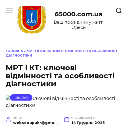
Перейти
до
65000.com.ua
вмісту
Ваш провідник у житті
Одеси
ГОЛОВНА
»
МРТ І КТ: КЛЮЧОВІ ВІДМІННОСТІ ТА ОСОБЛИВОСТІ
ДІАГНОСТИКИ
МРТ і КТ: ключові
відмінності та особливості
діагностики
ЦІКАВО
АВТОР
ОПУБЛІКОВАНО
webseoupukr@gmail.com
14 Грудня, 2025