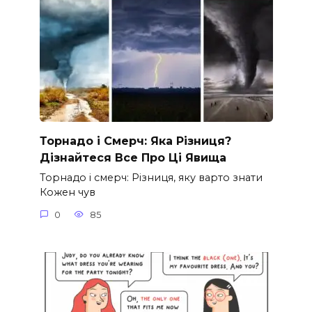
Торнадо і Смерч: Яка Різниця?
Дізнайтеся Все Про Ці Явища
Торнадо і смерч: Різниця, яку варто знати
Кожен чув
0
85