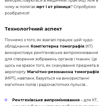
використовуються в медичній практиці. Але в
чому ж полягає
мрт і кт різниця
? Спробуємо
розібратися!
Технологічний аспект
Почнемо з того, як взагалі працює цей чудо-
обладнання.
Комп’ютерна томографія
(КТ)
використовує рентгенівське випромінювання
для створення зображень органів і тканин. Це
щось на зразок того, як сканування предмета в
аеропорту.
Магнітно-резонансна томографія
(МРТ), навпаки, базується на використанні
магнітних полів і радіочастотних пульсів…
Рентгенівське випромінювання
– для КТ,