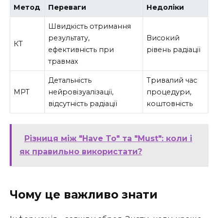
Метод
Переваги
Недоліки
Швидкість отримання
результату,
Високий
КТ
ефективність при
рівень радіації
травмах
Детальність
Тривалий час
МРТ
нейровізуалізації,
процедури,
відсутність радіації
коштовність
Різниця між "Have To" та "Must": коли і
як правильно використати?
Чому це важливо знати