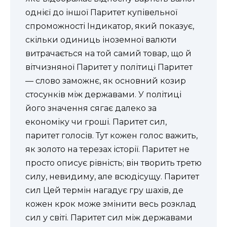
однієї до іншої Паритет купівельної
спроможності Індикатор, який показує,
скільки одиниць іноземної валюти
витрачається на той самий товар, що й
вітчизняної Паритет у політиці Паритет
— слово заможнє, як основний козир
стосунків між державами. У політиці
його значення сягає далеко за
економіку чи гроші. Паритет сил,
паритет голосів. Тут кожен голос важить,
як золото на терезах історії. Паритет не
просто описує рівність; він творить третю
силу, невидиму, але всюдісущу. Паритет
сил Цей термін нагадує гру шахів, де
кожен крок може змінити весь розклад
сил у світі. Паритет сил між державами