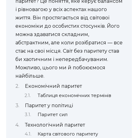
паритет? Це поняття, яке керує балансом
і рівновагою у всіх аспектах нашого
життя. Він простягається від світової
економіки до особистих стосунків. Його
можна здаватися складним,
абстрактним, але коли розібратися — все
стає на свої місця. Світ без паритету став
би хаотичним і непередбачуваним.
Можливо, цього ми й побоюємося
найбільше.
Економічний паритет
Таблиця економічних термінів
Паритет у політиці
Паритет сил
Технологічний паритет
Карта світового паритету