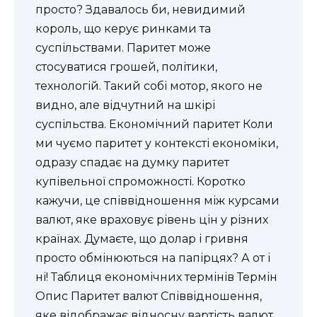
просто? Здавалось би, невидимий
король, що керує ринками та
суспільствами. Паритет може
стосуватися грошей, політики,
технологій. Такий собі мотор, якого не
видно, але відчутний на шкірі
суспільства. Економічний паритет Коли
ми чуємо паритет у контексті економіки,
одразу спадає на думку паритет
купівельної спроможності. Коротко
кажучи, це співвідношення між курсами
валют, яке враховує рівень цін у різних
країнах. Думаєте, що долар і гривня
просто обмінюються на папірцях? А от і
ні! Таблиця економічних термінів Термін
Опис Паритет валют Співвідношення,
яке відображає відносну вартість валют