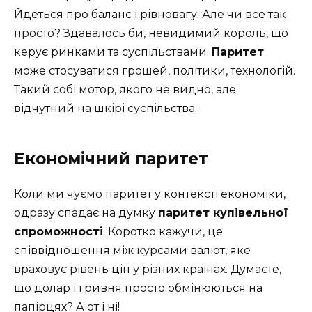
Йдеться про баланс і рівновагу. Але чи все так
просто? Здавалось би, невидимий король, що
керує ринками та суспільствами.
Паритет
може стосуватися грошей, політики, технологій.
Такий собі мотор, якого не видно, але
відчутний на шкірі суспільства.
Економічний паритет
Коли ми чуємо паритет у контексті економіки,
одразу спадає на думку
паритет купівельної
спроможності
. Коротко кажучи, це
співвідношення між курсами валют, яке
враховує рівень цін у різних країнах. Думаєте,
що долар і гривня просто обмінюються на
папірцях? А от і ні!