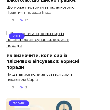
Що може перебити запах алкоголю:
Практичні поради Іноді
0
17
РІЗНЕ
Як визначити, коли сир із
пліснявою зіпсувався: корисні
поради
Як дізнатися коли зіпсувався сир із
пліснявою Сир із
0
3
ПОРАДИ