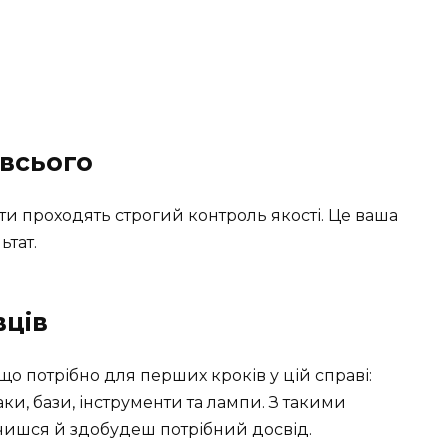
всього
кти проходять строгий контроль якості. Це ваша
ьтат.
вців
 що потрібно для перших кроків у цій справі:
аки, бази, інструменти та лампи. З такими
чишся й здобудеш потрібний досвід.