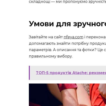
складнощі — ми пропонуємо зручність, 
Умови для зручног
Завітайте на сайт
nfeya.com
і переконай
допомагають знайти потрібну продукц
параметрів. А описання та фотки? Це 
правильному вибору.
ТОП-5 продуктів Atache: рекоме