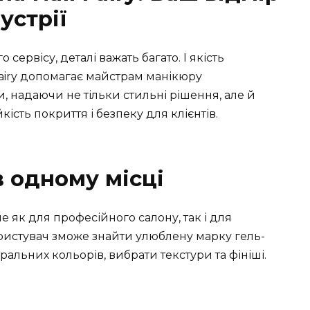
дустрії
сервісу, деталі важать багато. І якість
 Fairy допомагає майстрам манікюру
и, надаючи не тільки стильні рішення, але й
ість покриття і безпеку для клієнтів.
в одному місці
 як для професійного салону, так і для
истувач зможе знайти улюблену марку гель-
альних кольорів, вибрати текстури та фініші.