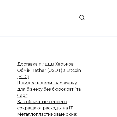
Доставка пиццы Харьков
Обмін Tether (USDT) з Bitcoin
(BTC)
Швидке відкриття рахунку
для бізнесу без бюрократії та
черг
Как облачные сервера
сокращают расходы на IT
Металлопластиковые окна: