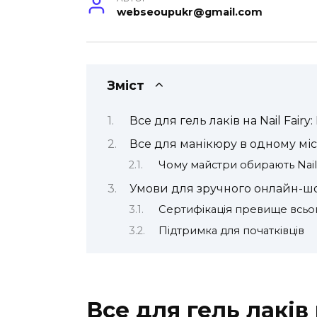
webseoupukr@gmail.com
Зміст
Все для гель лаків на Nail Fairy: 
Все для манікюру в одному міс
Чому майстри обирають Nail 
Умови для зручного онлайн-ш
Сертифікація превище всьо
Підтримка для початківців
Все для гель лаків 