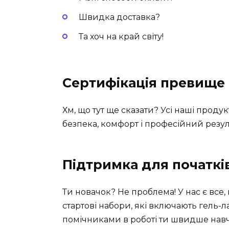
Швидка доставка?
Та хоч на край світу!
Сертифікація превище 
Хм, що тут ще сказати? Усі наші проду
безпека, комфорт і професійний резул
Підтримка для початкі
Ти новачок? Не проблема! У нас є все,
стартові набори, які включають гель-л
помічниками в роботі ти швидше нав