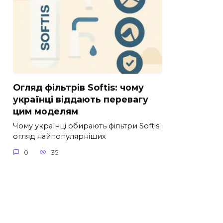
Огляд фільтрів Softis: чому
українці віддають перевагу
цим моделям
Чому українці обирають фільтри Softis:
огляд найпопулярніших
0
35