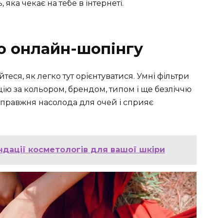
яка чекає на тебе в інтернеті.
о онлайн-шопінгу
теся, як легко тут орієнтуватися. Умні фільтри
ію за кольором, брендом, типом і ще безліччю
справжня насолода для очей і сприяє
ндації косметологів для вашої шкіри