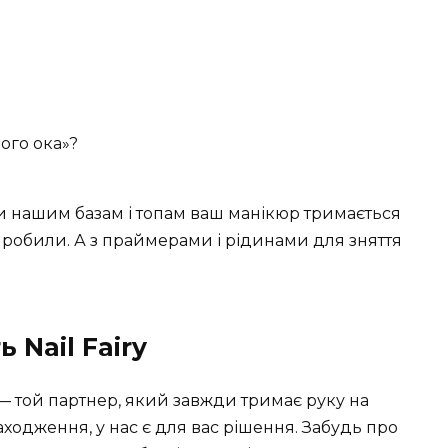
ого ока»?
ки нашим базам і топам ваш манікюр тримається
о робили. А з праймерами і рідинами для зняття
Nail Fairy
 — той партнер, який завжди тримає руку на
аходження, у нас є для вас рішення. Забудь про