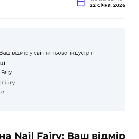
22 Січня, 2026
Ваш відмір у світі нігтьової індустрії
ці
Fairy
опінгу
го
на Nail Fairy: Ваш відмір