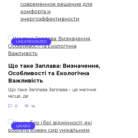
современное решение для
комфорта и
энергоэффективности
UNCATEGORIZED
Що таке Заплава: Визначення,
Особливості та Екологічна
Важливість
Що таке Заплава Заплава – це магічне
місце, де
0
14
ЦІКАВО