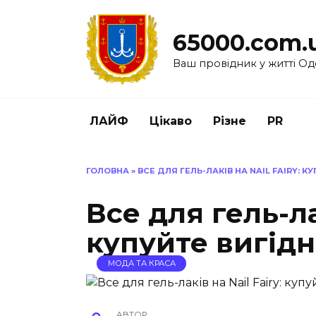
Перейти
до
65000.com.
вмісту
Ваш провідник у житті Од
ЛАЙФ
Цікаво
Різне
PR
ГОЛОВНА
»
ВСЕ ДЛЯ ГЕЛЬ-ЛАКІВ НА NAIL FAIRY: К
Все для гель-лак
купуйте вигідн
МОДА ТА КРАСА
АВТОР