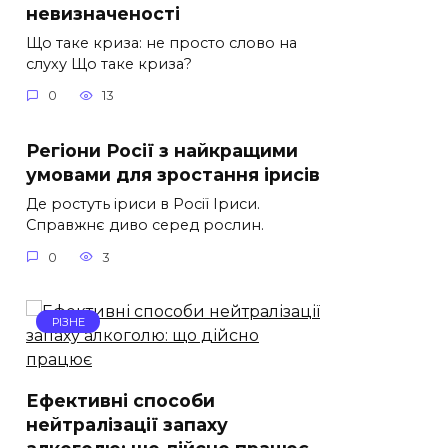
невизначеності
Що таке криза: не просто слово на
слуху Що таке криза?
0
13
Регіони Росії з найкращими
умовами для зростання ірисів
Де ростуть іриси в Росії Іриси.
Справжнє диво серед рослин.
0
3
РІЗНЕ
Ефективні способи
нейтралізації запаху
алкоголю: що дійсно працює