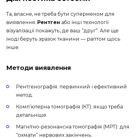
Та, власне, не треба бути суперменом для
виявлення.
Рентген
або інші технології
візуалізації покажуть, де ваш “друг”. Але ще
іноді беруть зразок тканини — раптом щось
інше.
Методи виявлення
Рентгенографія: первинний і ефективний
метод.
Комп’ютерна томографія (КТ): якщо треба
детальніше.
Магнітно-резонансна томографія (МРТ): для
“охмати” нервових закінчень.