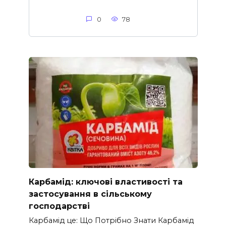
0
78
Карбамід: ключові властивості та
застосування в сільському
господарстві
Карбамід це: Що Потрібно Знати Карбамід