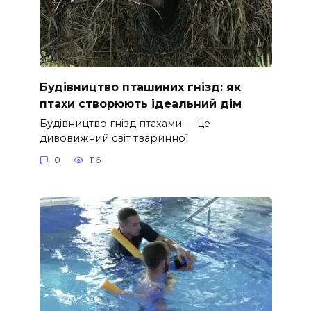
Будівництво пташиних гнізд: як
птахи створюють ідеальний дім
Будівництво гнізд птахами — це
дивовижний світ тваринної
0
116