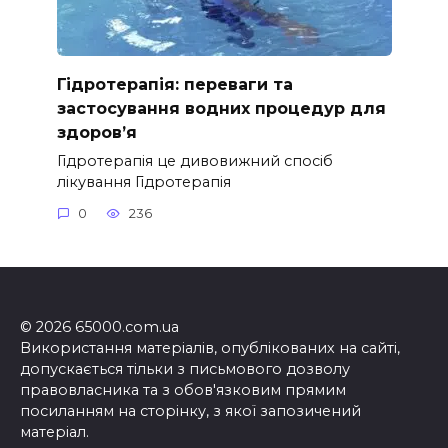
Гідротерапія: переваги та
застосування водних процедур для
здоров’я
Гідротерапія це дивовижний спосіб
лікування Гідротерапія
0
236
© 2026 65000.com.ua
Використання матеріалів, опублікованих на сайті,
допускається тільки з письмового дозволу
правовласника та з обов'язковим прямим
посиланням на сторінку, з якої запозичений
матеріал.