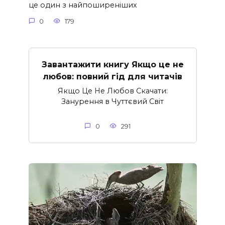
це один з найпоширеніших
0
179
Завантажити книгу Якщо це не
любов: повний гід для читачів
Якщо Це Не Любов Скачати:
Занурення в Чуттєвий Світ
0
291