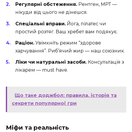
Регулярні обстеження.
Рентген, МРТ —
нікуди від цього не дінешся.
Спеціальні вправи.
Йога, пілатес чи
простий розтяг. Ваш хребет вам подякує.
Раціон.
Увімкніть режим “здорове
харчування”. Риб’ячий жир — наш союзник.
Ліки чи натуральні засоби.
Консультація з
лікарем — must have.
Що таке доджбол: правила, історія та
секрети популярної гри
Міфи та реальність