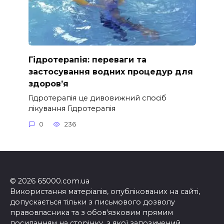
Гідротерапія: переваги та
застосування водних процедур для
здоров’я
Гідротерапія це дивовижний спосіб
лікування Гідротерапія
0
236
© 2026 65000.com.ua
Використання матеріалів, опублікованих на сайті,
допускається тільки з письмового дозволу
правовласника та з обов'язковим прямим
посиланням на сторінку, з якої запозичений