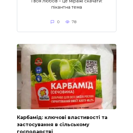
Твоя любов – це міражі скачати:
пікантна тема
0
78
Карбамід: ключові властивості та
застосування в сільському
господарстві