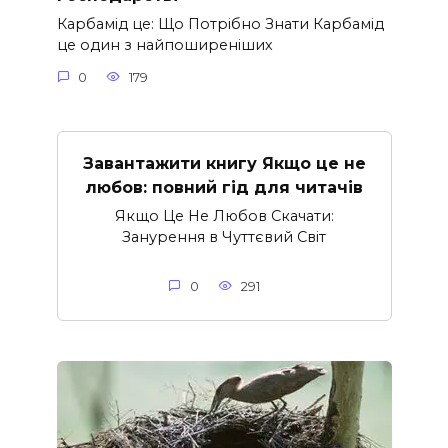
Карбамід це: Що Потрібно Знати Карбамід
це один з найпоширеніших
0
179
Завантажити книгу Якщо це не
любов: повний гід для читачів
Якщо Це Не Любов Скачати:
Занурення в Чуттєвий Світ
0
291