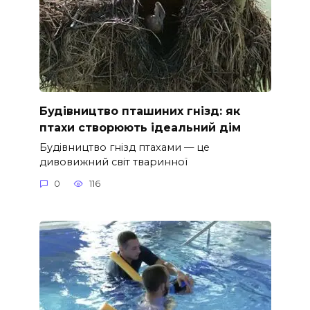
Будівництво пташиних гнізд: як
птахи створюють ідеальний дім
Будівництво гнізд птахами — це
дивовижний світ тваринної
0
116