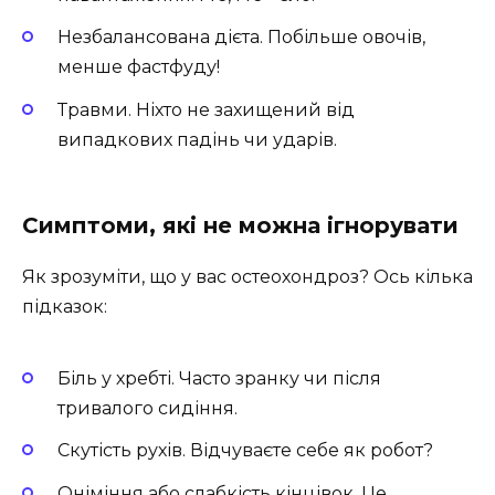
Незбалансована дієта. Побільше овочів,
менше фастфуду!
Травми. Ніхто не захищений від
випадкових падінь чи ударів.
Симптоми, які не можна ігнорувати
Як зрозуміти, що у вас остеохондроз? Ось кілька
підказок:
Біль у хребті. Часто зранку чи після
тривалого сидіння.
Скутість рухів. Відчуваєте себе як робот?
Оніміння або слабкість кінцівок. Це