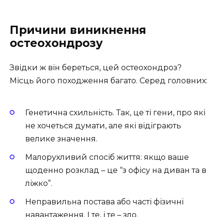
Причини виникнення
остеохондрозу
Звідки ж він береться, цей остеохондроз?
Місць його походження багато. Серед головних:
Генетична схильність. Так, це ті гени, про які
не хочеться думати, але які відіграють
велике значення.
Малорухливий спосіб життя: якщо ваше
щоденно розклад – це “з офісу на диван та в
ліжко”.
Неправильна постава або часті фізичні
навантаження. І те, і те – зло.