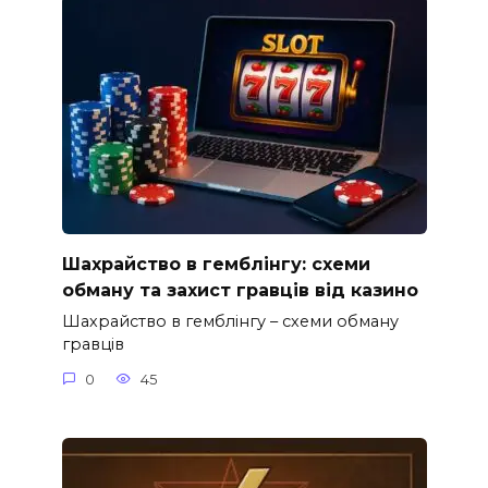
Шахрайство в гемблінгу: схеми
обману та захист гравців від казино
Шахрайство в гемблінгу – схеми обману
гравців
0
45