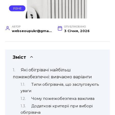
РІЗНЕ
АВТОР
ОПУБЛІКОВАНО
webseoupukr@gmail.com
3 Січня, 2026
Зміст
Які обігрівачі найбільш
пожежобезпечні: вивчаємо варіанти
Типи обігрівачів, що заслуговують
уваги
Чому пожежобезпека важлива
Додаткові критерії при виборі
обігрівача