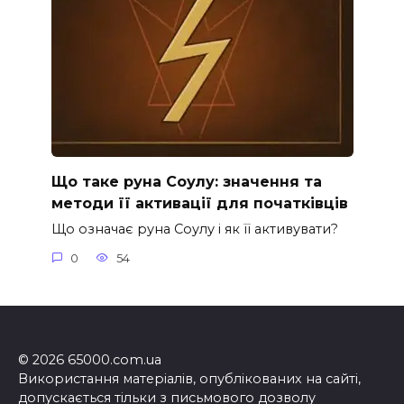
Що таке руна Соулу: значення та
методи її активації для початківців
Що означає руна Соулу і як її активувати?
0
54
© 2026 65000.com.ua
Використання матеріалів, опублікованих на сайті,
допускається тільки з письмового дозволу