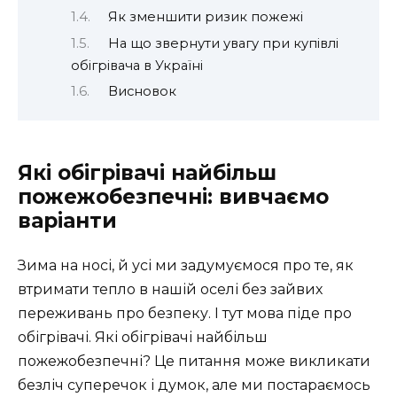
Як зменшити ризик пожежі
На що звернути увагу при купівлі
обігрівача в Україні
Висновок
Які обігрівачі найбільш
пожежобезпечні: вивчаємо
варіанти
Зима на носі, й усі ми задумуємося про те, як
втримати тепло в нашій оселі без зайвих
переживань про безпеку. І тут мова піде про
обігрівачі. Які обігрівачі найбільш
пожежобезпечні? Це питання може викликати
безліч суперечок і думок, але ми постараємось