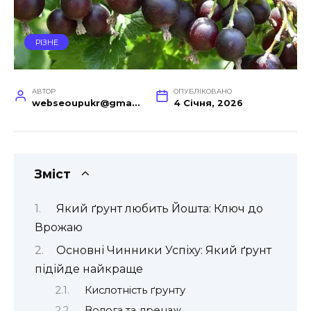
РІЗНЕ
АВТОР
ОПУБЛІКОВАНО
webseoupukr@gmail.com
4 Січня, 2026
Зміст
Який ґрунт любить Йошта: Ключ до
Врожаю
Основні Чинники Успіху: Який ґрунт
підійде найкраще
Кислотність ґрунту
Волога та дренаж