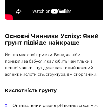
Основні Чинники Успіху: Який
ґрунт підійде найкраще
Йошта має свої примхи. Вона, як ніби
примхлива бабуся, яка любить чай тільки з
певної чашки. І тут дуже важливий кожний
аспект: кислотність, структура, вміст органіки.
Кислотність ґрунту
Оптимальний рівень pH коливається між