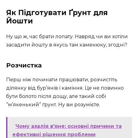
Як Підготувати Ґрунт для
Йошти
Ну що ж, час брати лопату. Навряд чи ви хотіли
засадити йошту в якусь там каменюку, згодні?
Розчистка
Перш ніж починати працювати, розчистіть
ділянку від бур’янів і каміння. Це не повинно
бути болото після дощу, але такий собі
“м’якенький” ґрунт. Ну ви розумієте.
Чому азалія в'яне: основні причини та
ефективні рішення проблеми