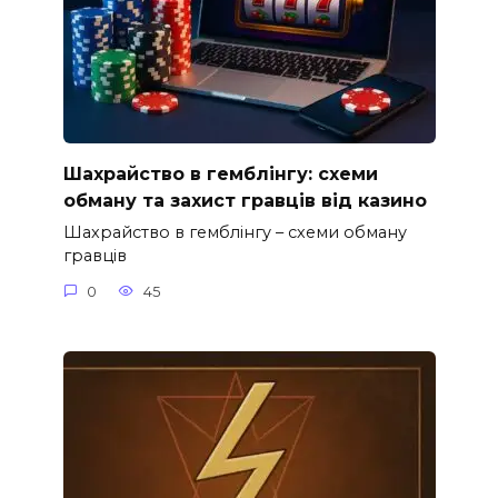
Шахрайство в гемблінгу: схеми
обману та захист гравців від казино
Шахрайство в гемблінгу – схеми обману
гравців
0
45