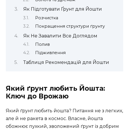
Як Підготувати Ґрунт для Йошти
Розчистка
Покращення структури ґрунту
Як Не Завалити Все Доглядом
Полив
Підживлення
Таблиця Рекомендацій для Йошти
Який ґрунт любить Йошта:
Ключ до Врожаю
Який ґрунт любить йошта? Питання не з легких,
але й не ракета в космос. Власне, йошта
обожнює пухкий, зволожений ґрунт із добрим