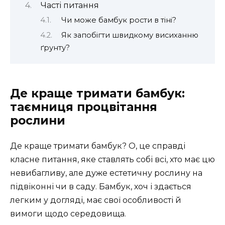
Часті питання
Чи може бамбук рости в тіні?
Як запобігти швидкому висиханню
ґрунту?
Де краще тримати бамбук:
таємниця процвітання
рослини
Де краще тримати бамбук? О, це справді
класне питання, яке ставлять собі всі, хто має цю
невибагливу, але дуже естетичну рослину на
підвіконні чи в саду. Бамбук, хоч і здається
легким у догляді, має свої особливості й
вимоги щодо середовища.