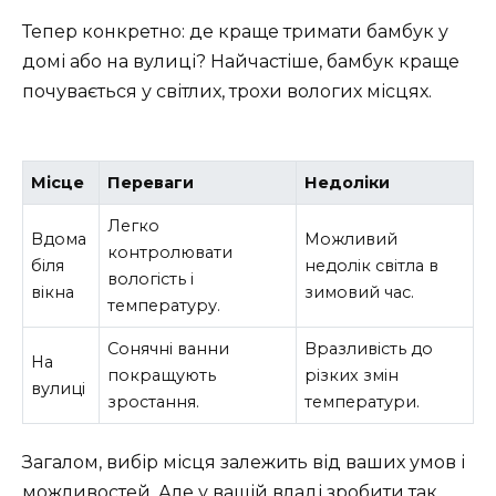
Тепер конкретно: де краще тримати бамбук у
домі або на вулиці? Найчастіше, бамбук краще
почувається у світлих, трохи вологих місцях.
Місце
Переваги
Недоліки
Легко
Вдома
Можливий
контролювати
біля
недолік світла в
вологість і
вікна
зимовий час.
температуру.
Сонячні ванни
Вразливість до
На
покращують
різких змін
вулиці
зростання.
температури.
Загалом, вибір місця залежить від ваших умов і
можливостей. Але у вашій владі зробити так,