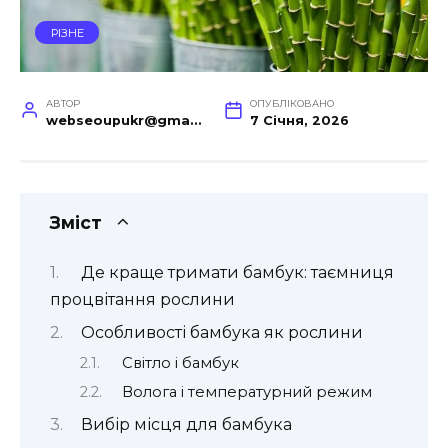
РІЗНЕ
АВТОР
ОПУБЛІКОВАНО
webseoupukr@gmail.com
7 Січня, 2026
Зміст
Де краще тримати бамбук: таємниця
процвітання рослини
Особливості бамбука як рослини
Світло і бамбук
Волога і температурний режим
Вибір місця для бамбука