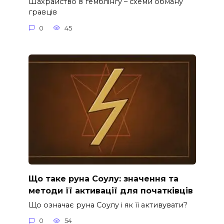
Шахрайство в гемблінгу – схеми обману
гравців
0
45
Що таке руна Соулу: значення та
методи її активації для початківців
Що означає руна Соулу і як її активувати?
0
54