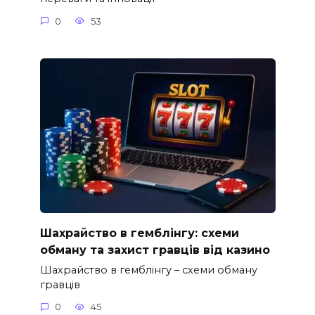
0
53
Шахрайство в гемблінгу: схеми
обману та захист гравців від казино
Шахрайство в гемблінгу – схеми обману
гравців
0
45