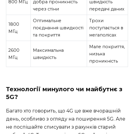
800 МГц
добра проникність
швидкість
через стіни
передачі даних
Оптимальне
Трохи
1800
поєднання швидкості
поступається в
МГц
та покриття
мегаполісах
Мале покриття,
2600
Максимальна
низька
МГц
швидкість
проникність
Технології минулого чи майбутнє з
5G?
Багато хто говорить, що 4G це вже вчорашній
день, особливо з огляду на поширення 5G. Але
не поспішайте списувати з рахунків старий